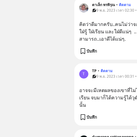
ตาเล็ก พรพิรุณ
•
ติดตาม
9 พ.ย. 2023 เวลา 02:30 
คิดว่าดีมากครับ..คนไม่ว่า
ใฝ่รู้ ใฝ่เรียน และใฝ่ดีแน่ๆ 
สามารถ..เอาดีได้แน่ๆ.
บันทึก
TP
•
ติดตาม
T
9 พ.ย. 2023 เวลา 00:31 
อาจจะมีเหตผลของเขาที่ไม่ไ
เรียน จบมาก็ได้ความรู้ได้ว
นั้น
บันทึก
dumrong rattanawong
•