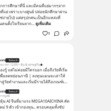
จากการศึกษาที่นี่ และมีคนที่แย่มากๆจาก
บที่แย่ เพราะบางศูนย์ ปล่อยนักศึกษาผ่าน
่ง่ายไป) แต่สรุปกศน.เป็นอีกแหล่งที่
นคนตั้งใจเรียนจาก
... 
ดูเพิ่มเติม
1
นแมน
ยืนยันแล้ว
าน เวลา 12:00 • หุ้น & เศรษฐกิจ
ต้องรู้ แต่ไม่ค่อยมีใครบอก เมื่อถึงวัยที่เริ่ม
เพื่อลดหย่อนภาษี | ลงทุนแมนจะเล่าให้
ข้าสู่วัยทำงานและเริ่มมีรายได้ถึงเกณฑ์เสีย
นแมน
ยืนยันแล้ว
จากจะช่วยลดหย่อนภาษีได้แล้ว ยังเป็น
การบูสต์
สร้างความมั่งคั่งระยะยาว แต่น้อยคน
ุ้น AI จีนที่มาแรง MEGA10AICHINA คัด
ว่า ถ้าลงทุนใน RMF ควรรู้ อะไรบ้าง
ใหม่ 9 ตัว เข้ากองทุน.. ครอบคลุมทั้งซัป