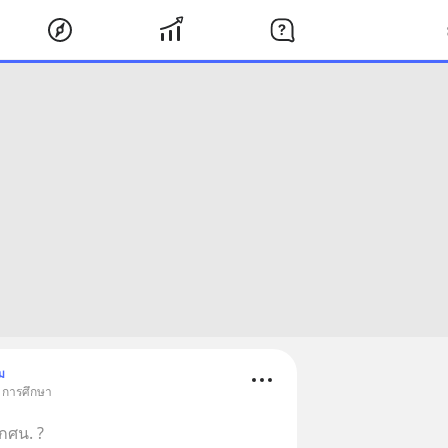
ม
• การศึกษา
 กศน. ?