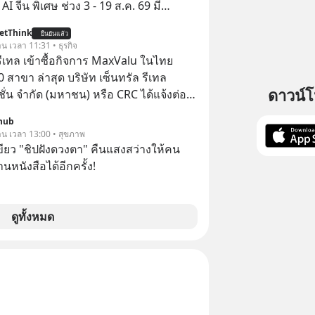
ไหน ทำอย่างไร ถึงจะดีกับเรา แล้วเรา
พิเศษ ช่วง 3 - 19 ส.ค. 69 มี
มูลอะไรเกี่ยวกับ RMF บ้าง เพื่อให้นำไปใช้
 ลด 50% ค่าธรรมเนียมซื้อ | ยอด 2 ล้าน
etThink
ต่อได้จริง ๆ ลงทุนแมนจะเล่าให้ฟัง
ยืนยันแล้ว
 ฟรีค่าธรรมเนียมซื้อ
าน เวลา 11:31 • ธุรกิจ
รีเทล เข้าซื้อกิจการ MaxValu ในไทย
0 สาขา ล่าสุด บริษัท เซ็นทรัล รีเทล
ดาวน์
ั่น จํากัด (มหาชน) หรือ CRC ได้แจ้งต่อ
ทรัพย์แห่งประเทศไทยว่า ได้เข้าทำการ
hub
้นในบริษัท อิออน (ไทยแลนด์) จำกัด
วาน เวลา 13:00 • สุขภาพ
MaxValu ในไทย
ขียว "ชิปฝังดวงตา" คืนแสงสว่างให้คน
นหนังสือได้อีกครั้ง!
ดูทั้งหมด