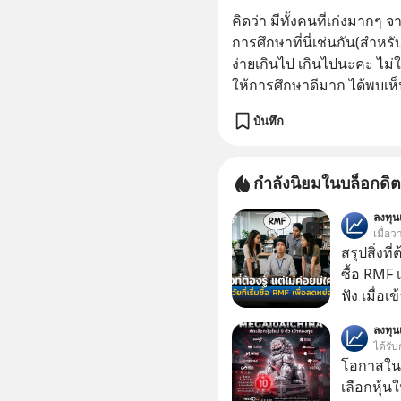
คิดว่า มีทั้งคนที่เก่งมากๆ 
การศึกษาที่นี่เช่นกัน(สำหรั
ง่ายเกินไป เกินไปนะคะ ไม่ใช
ให้การศึกษาดีมาก ได้พบเห็
บันทึก
กำลังนิยมในบล็อกดิต
ลงทุ
เมื่อว
สรุปสิ่งที่
ซื้อ RMF 
ฟัง เมื่อเ
ภาษี หลายคนมักได้รับคำแนะนำให้ลงทุนใน RMF
ลงทุ
เพราะนอก
ได้รับ
โอกาสในการ
โอกาสในห
นักที่จะลงลึก
เลือกหุ้น