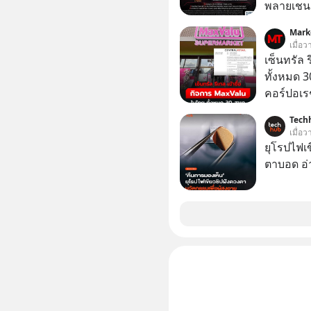
ควรดู ตรง
พลายเชน AI จีน 
ควรรู้ข้อ
โปรโมชัน
Mark
บาทขึ้นไป
เมื่อว
เซ็นทรัล 
ทั้งหมด 3
คอร์ปอเรช
ตลาดหลัก
Tech
เข้าถือหุ
เมื่อ
เจ้าของ 
ยุโรปไฟเ
ตาบอด อ่า