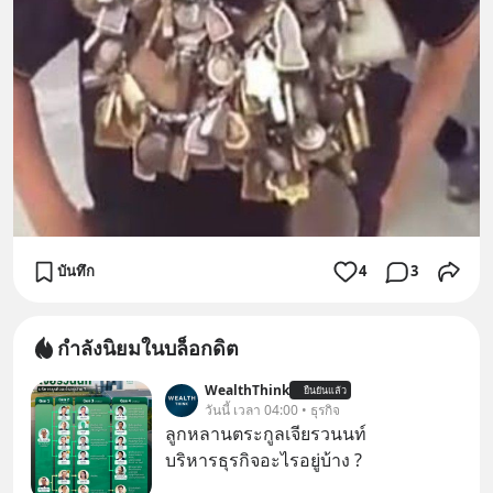
บันทึก
4
3
กำลังนิยมในบล็อกดิต
WealthThink
ยืนยันแล้ว
วันนี้ เวลา 04:00 • ธุรกิจ
ลูกหลานตระกูลเจียรวนนท์
บริหารธุรกิจอะไรอยู่บ้าง ?