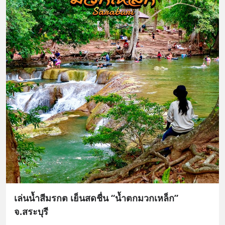
เล่นน้ำสีมรกต เย็นสดชื่น “น้ำตกมวกเหล็ก”
จ.สระบุรี