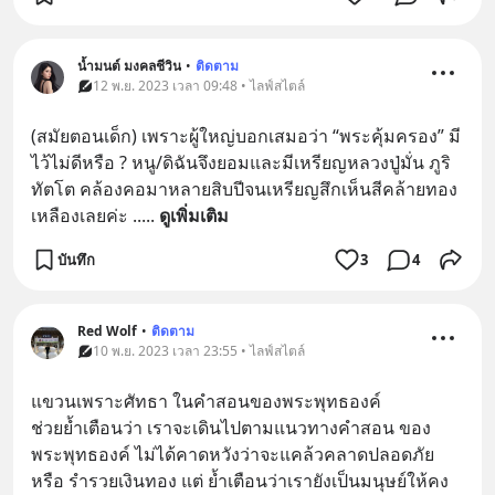
น้ำมนต์ มงคลชีวิน
•
ติดตาม
12 พ.ย. 2023 เวลา 09:48 • ไลฟ์สไตล์
(สมัยตอนเด็ก) เพราะผู้ใหญ่บอกเสมอว่า “พระคุ้มครอง” มี
ไว้ไม่ดีหรือ ? หนู/ดิฉันจึงยอมและมีเหรียญหลวงปู่มั่น ภูริ
ทัตโต คล้องคอมาหลายสิบปีจนเหรียญสึกเห็นสีคล้ายทอง
เหลืองเลยค่ะ ..
... 
ดูเพิ่มเติม
บันทึก
3
4
Red Wolf
•
ติดตาม
10 พ.ย. 2023 เวลา 23:55 • ไลฟ์สไตล์
แขวนเพราะศัทธา ในคำสอนของพระพุทธองค์
ช่วยย้ำเตือนว่า เราจะเดินไปตามแนวทางคำสอน ของ
พระพุทธองค์ ไม่ได้คาดหวังว่าจะแคล้วคลาดปลอดภัย 
หรือ รำรวยเงินทอง แต่ ย้ำเตือนว่าเรายังเป็นมนุษย์ให้คง