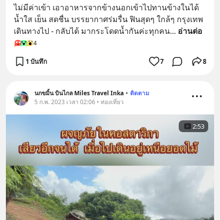
ไม่มีค่าเข้า เอาอาหารจากข้างนอกเข้าไปทานข้างในได้  
น้ำใส เย็น สดชื่น บรรยากาศร่มรื่น ฟินสุดๆ ใกล้ๆ กรุงเทพ 
เดินทางไป - กลับได้ มากระโดดน้ำกันค่ะทุกคน
... 
อ่านต่อ
4
1 บันทึก
7
8
นกขมิ้น บินไกล Miles Travel Inka
•
ติดตาม
5 ก.พ. 2023 เวลา 02:06 • ท่องเที่ยว
2:53