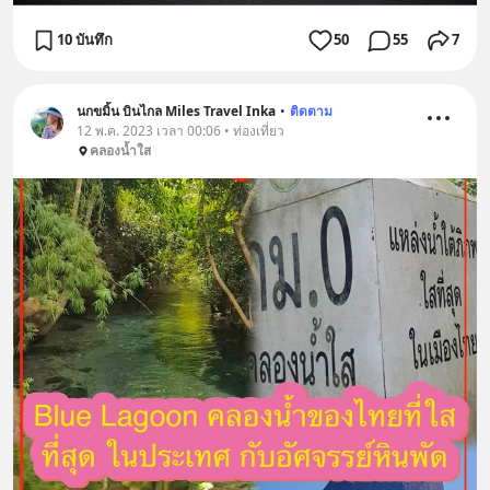
10 บันทึก
50
55
7
นกขมิ้น บินไกล Miles Travel Inka
•
ติดตาม
12 พ.ค. 2023 เวลา 00:06 • ท่องเที่ยว
คลองน้ำใส