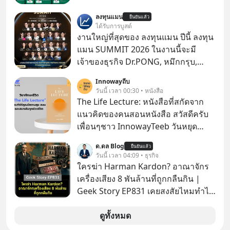
ลงทุนแมน
ยืนยันแล้ว
ได้รับการบูสต์
งานใหญ่ที่สุดของ ลงทุนแมน ปีนี้ ลงทุน
แมน SUMMIT 2026 ในงานนี้จะมี
เจ้าของธุรกิจ Dr.PONG, หมึกกรุบ,
Srichand, Jones’ Salad, LA GLACE,
Innowayถีบ
Fastwork, MizuMi, KARMART, อิชิตัน
วันนี้ เวลา 00:30 • หนังสือ
มาแชร์ความรู้การสร้างธุรกิจ
The Life Lecture: หนังสือที่สกัดจาก
แนวคิดของคนสอนหนังสือ สวัสดีครับ
เพื่อนๆชาว InnowayTeeb วันหยุด
สบายๆ วันนี้แอดเพิ่งจะอ่านหนังสือที่น่า
ด.ดล Blog
ยืนยันแล้ว
สนใจจบแล้วเกิดคำถามว่า
วันนี้ เวลา 04:09 • ธุรกิจ
ใครฆ่า Harman Kardon? อาณาจักร
เครื่องเสียง 8 พันล้านที่ถูกกลืนกิน |
Geek Story EP831 เคยสงสัยไหมทำไม
หูฟัง AKG ถึงกลายเป็นแค่ของแถมใน
กล่องมือถือ? หรือลำโพง JBL ถึงวางขาย
ดูทั้งหมด
เกลื่อนตามห้างทั่วไป? ทั้งที่จริง ๆ แล้ว