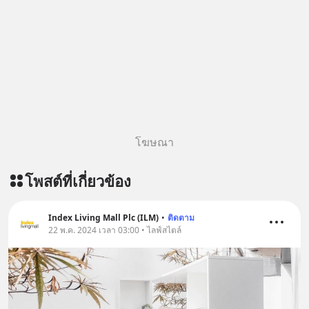
https://tinyurl.com/mr39sd7c 🎧 ฟัง
ผ่าน Apple Podcast :
https://bit.ly/4yVPIpg 🎧 ฟังผ่าน
Podbean : https://bit.ly/4hr2jL3 🎧
ฟังผ่าน Youtube :
https://youtu.be/B6IZDYopZLw The
original article appeared here
https://www.tharadhol.com/geek-
story-ep831-who-killed-harman-
โฆษณา
kardon/ ติดตามสาระดี ๆ อัพเดททุกวัน
ผ่าน Line OA ด.ดล Blog คลิกเลย -->
โพสต์ที่เกี่ยวข้อง
https://lin.ee/aMEkyNA
=========================
สนับสนุนโดย Inspire English
Index Living Mall Plc (ILM)
•
ติดตาม
22 พ.ค. 2024 เวลา 03:00 • ไลฟ์สไตล์
========================= 📍กด
รับสิทธิ์ทดลองเรียนฟรี! กับ Inspire
English ที่นี่ : inspire-
english.in.th/event/inspire-english-
x-ด-ดล-blog-mrtharadhol-แคมเปญ