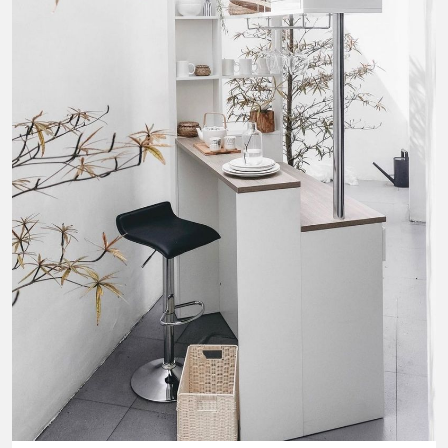
พิเศษ/ ติดต่อสอบถามคอร์สเรียนเพิ่ม
เติม Line : https://lin.ee/uaQvU5C
#เรียนรู้ผ่านการใช้จริง #มากกว่าการ
เรียนภาษา #InspireEnglish