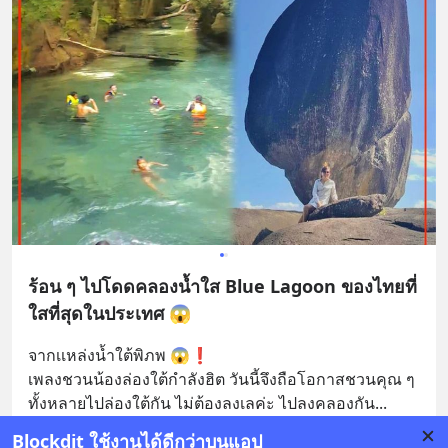
ร้อน ๆ ไปโดดคลองน้ำใส Blue Lagoon ของไทยที่
ใสที่สุดในประเทศ 😱
จากเเหล่งน้ำใต้พิภพ 😱❗️
เพลงชวนน้องล่องใต้กำลังฮิต วันนี้จึงถือโอกาสชวนคุณ ๆ 
ทั้งหลายไปล่องใต้กัน ไม่ต้องลงเลค่ะ ไปลงคลองกัน
... 
อ่านต่อ
Blockdit ใช้งานได้ดีกว่าบนแอป