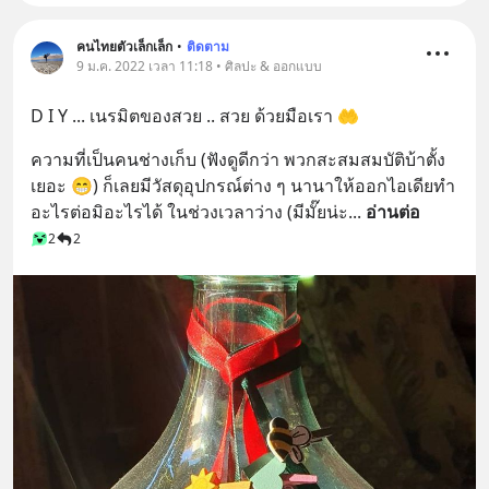
คนไทยตัวเล็กเล็ก
•
ติดตาม
9 ม.ค. 2022 เวลา 11:18 • ศิลปะ & ออกแบบ
D I Y ... เนรมิตของสวย .. สวย ด้วยมือเรา 🤲
ความที่เป็นคนช่างเก็บ (ฟังดูดีกว่า พวกสะสมสมบัติบ้าตั้ง
เยอะ 😁) ก็เลยมีวัสดุอุปกรณ์ต่าง ๆ นานาให้ออกไอเดียทำ
อะไรต่อมิอะไรได้ ในช่วงเวลาว่าง (มีมั๊ยน่ะ
... 
อ่านต่อ
2
2