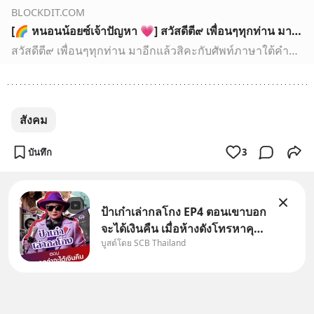
BLOCKDIT.COM
[🌈 หนอนน้อยซ์เจ้าปัญหา 💗] สวัสดีตี๙ เพื่อนๆทุกท่าน มาอีกแล้วสิคะกับศัพท์ภาษาใต้คำนี้ คริๆ
สวัสดีตี๙ เพื่อนๆทุกท่าน มาอีกแล้วสิคะกับศัพท์ภาษาใต้คำนี้ คริๆ
สังคม
บันทึก
3
ป้าเก๋าเล่ากลโกง EP4 ตอนเขาบอก
จะได้เงินคืน เมื่อห้างดังโทรหาคุณ
บูสต์โดย SCB Thailand
วิยะดา แจ้งเรื่องเคลมสินค้าแล้ว
บอกว่าจะคืนเงิน คุณวิยะดาจะได้
เงินจริง หรือเป็นเรื่องจ้อจี้ หาคำ
ตอบได้ที่ “ป้าเก๋าเล่ากลโกง” EP4
ตอน “เขา