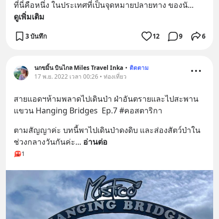
ที่นี่คือหนึ่ง ในประเทศที่เป็นจุดหมายปลายทาง ของนั
... 
ดูเพิ่มเติม
3 บันทึก
12
9
6
นกขมิ้น บินไกล Miles Travel Inka
•
ติดตาม
17 พ.ย. 2022 เวลา 00:26 • ท่องเที่ยว
สายแอดฯห้ามพลาดไปเดินป่า ฝ่าอันตรายและไปสะพาน
แขวน Hanging Bridges  Ep.7 #คอสตาริกา
ตามสัญญาค่ะ บทนี้พาไปเดินป่าดงดิบ และส่องสัตว์ป่าใน
ช่วงกลางวันกันค่ะ
... 
อ่านต่อ
1