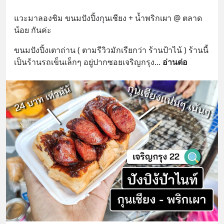
แวะมาลองชิม ขนมปังปิ้งกุนเชียง + น้ำพริกเผา @ ตลาด
น้อย กันค่ะ
ขนมปังปิ้งเตาถ่าน ( ตามรีวิวมักเรียกว่า ร้านป้าไน้ ) ร้านนี้
เป็นร้านรถเข็นเล็กๆ อยู่ปากซอยเจริญกรุง
... 
อ่านต่อ