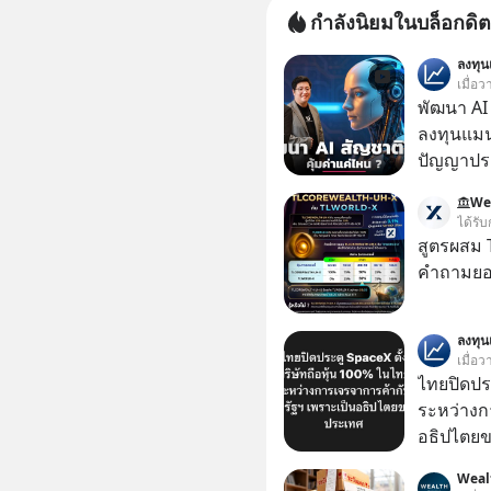
กำลังนิยมในบล็อกดิต
ลงทุ
เมื่อ
พัฒนา AI 
ลงทุนแมน
ปัญญาประด
“ThaiLLM” เพื่อให้คนไทยมีโครงสร้างพื้น
We
AI ที่เข
ได้รับ
เป็นอย่างดี คำถามคือ การลงมือพัฒนา A
สูตรผสม
ประเทศจะ
คำถามยอด
ThaiLLM 
ธุรกิจไทย แล
ลงทุ
เรื่องนี้ผ
เมื่อว
เชี่ยวชา
ไทยปิดประ
ประดิษฐ์ และคุณปฏิภาณ ประเสริฐสม ผู้จัดการ
ระหว่างก
โครงการ
อธิปไตย
ประกาศจุ
Weal
สหรัฐฯ ตั