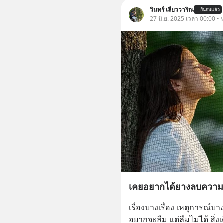
วินทร์ เลียววาริณ
ยืนยันแล้ว
27 มิ.ย. 2025 เวลา 00:00 • ห
เคยอยากได้ยางลบควา
เรื่องบางเรื่อง เหตุการณ์บ
อยากจะลืม แต่ลืมไม่ได้ สิ่