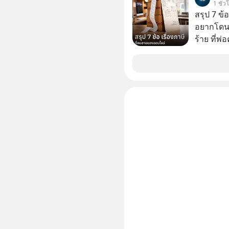
1 ชั่ว
100% โดย
สรุป 7 ข้
ค้ากับรัฐ
อยากโดนภา
ด้านอธิ
ร้าย ที่