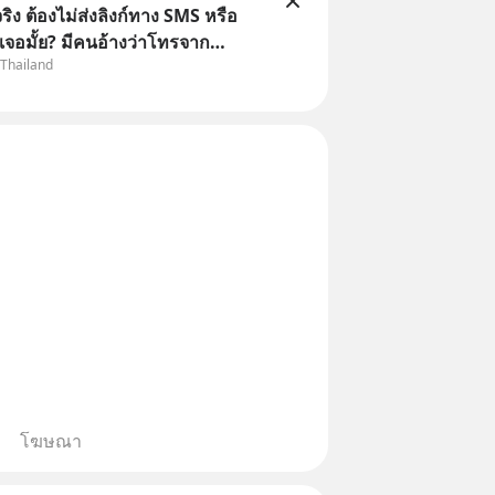
ิง ต้องไม่ส่งลิงก์ทาง SMS หรือ
เจอมั้ย? มีคนอ้างว่าโทรจาก
 Thailand
กว่าบัญชีมีปัญหา แล้วให้กดลิงก์
ือสแกนคิวอาร์โค้ดทันที มาฟัง “ป้า
ลโกง” เพื่อรู้ทันมุกหลอกลวงในคราบ
โฆษณา