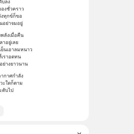
ะดับลง
นของชั่วคราว
ลังทุกข์ก็ขอ
านอย่าจมอยู่
ังเมื่อคืน
ลาอยู่เลย
ามเย็นเอาลมหนาว
ี่เราอดทน
าอย่างยาวนาน
่อากาศกำลัง
าวะใดก็ตาม
ละดับไป