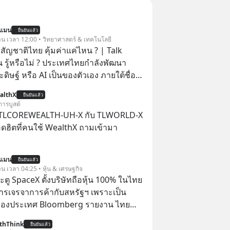
นแมน
ยืนยันแล้ว
วาน เวลา 12:00 • วิทยาศาสตร์ & เทคโนโลยี
สัญชาติไทย คุ้มค่าแค่ไหน ? | Talk
 รู้หรือไม่ ? ประเทศไทยกำลังพัฒนา
ิษฐ์ หรือ AI เป็นของตัวเอง ภายใต้ชื่อ
ฐานด้าน
althX
ยืนยันแล้ว
้าใจภาษาไทย และบริบททางสังคมไทยได้
การบูสต์
I ของ
 TLCOREWEALTH-UH-X กับ TLWORLD-X
คุ้มค่าแค่ไหน ? และหลังจากนำ
ฮิตที่คนใช้ WealthX ถามเข้ามา
มาใช้จริง จะเกิดอะไรขึ้นกับสังคมไทย
ะเศรษฐกิจไทยบ้าง ? ร่วมวิเคราะห์
นแมน
่านมุมมองของ ดร.อภิวดี ปิยธรรมรงค์ ผู้
ยืนยันแล้ว
าน เวลา 04:25 • หุ้น & เศรษฐกิจ
ญอาวุโสด้านบูรณาการข้อมูลและปัญญา
ตู SpaceX ตั้งบริษัทถือหุ้น 100% ในไทย
ารเจรจาการค้ากับสหรัฐฯ เพราะเป็น
 ThaiLLM
ของประเทศ Bloomberg รายงาน ไทย
ดยืนชัดเจนว่า จะไม่อนุญาตให้บริษัท
thThink
ยืนยันแล้ว
้งบริษัทโทรคมนาคมดาวเทียมที่ถือหุ้น