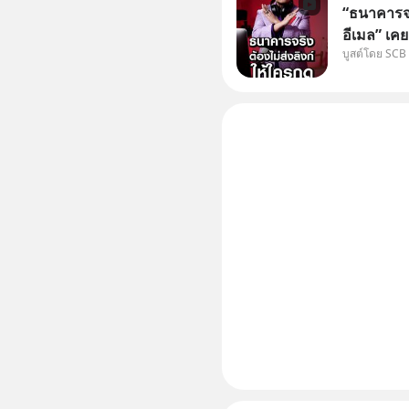
“ธนาคารจร
อีเมล” เคย
บูสต์โดย SCB
ธนาคาร บอ
โน่นนี่ หร
เก๋าเล่าก