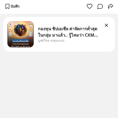
บันทึก
กองทุน ชิปเอเชีย ค่าจัดการต่ำสุด
ในกลุ่ม มาแล้ว.. รู้ไหมว่า CXMT
บูสต์โดย ลงทุนแมน
อยู่ดี ๆ ขึ้นมาเป็นบริษัทอันดับ 1 ใน
จีนแซงหน้า Tencent ขณะ
เดียวกัน TSMC เป็นบริษัทอันดับ 1
ในไต้หวันมานานแล้ว