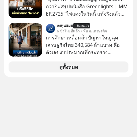
เขาถึงขั้นต้องเขียนจดหมายเปิดผนึก
✅ได้การรับยกเว้นภาษี Capital Gain
กว่า? #สรุปหนังสือ Greenlights | MM
ขอร้องคนทั้งอินเทอร์เน็ตให้ช่วยหยุดยั้ง
ตามกฎหมายภาษีของประเทศไทย
EP.2725 “ไฟแดงในวันนี้ แท้จริงแล้ว
ดีลนี้! เกิดอะไรขึ้นหลังจากการควบรวม
อาจเป็นสัญญาณไฟเขียวที่ยังไม่ถึงเวลา
กิจการครั้งประวัติศาสตร์? ยักษ์ใหญ่
ลงทุนแมน
ยืนยันแล้ว
เปลี่ยนสี” McConaughey ดาราดาวรุ่ง
6 ชั่วโมงที่แล้ว • หุ้น & เศรษฐกิจ
ตั้งใจซื้อไปพัฒนาต่อ หรือแค่ซื้อไป “ฆ่า”
ในยุคหนึ่ง เคยปฏิเสธเงินค่าตัวหนังรอม
การศึกษาเหลื่อมล้ำ ปัญหาใหญ่ฉุด
ให้พ้นทางกันแน่? และทำไมจุดจบของ
คอมที่สูงถึง 14.5 ล้านดอลลาร์ (หรือ
เศรษฐกิจไทย 340,584 ล้านบาท คือ
เรื่องนี้ ถึงเป็นการฆาตกรรมแบบสโลว์
ราว 500 ล้านบาท) เพียงเพราะเขาไม่
ตัวเลขงบประมาณที่กระทรวง
โมชันที่ไม่มีแม้แต่ศพให้เห็น? เลือกฟัง
อยากขังตัวเองไว้ในกล่องเดิมๆ ผลที่
ศึกษาธิการ ได้รับจัดสรรในงบประมาณ
กันได้เลยนะครับ อย่าลืมกด Follow
ตามมาคือ โทรศัพท์ของเขากลายเป็น
รายจ่ายประจำปี 2568 ซึ่งมากที่สุดเป็น
ดูทั้งหมด
ติดตาม PodCast ช่อง Geek Forever’s
ความเงียบสนิทนานถึง 14 เดือนเต็ม แต่
อันดับ 2 รองจากกระทรวงการคลัง
Podcast ของผมกันด้วยนะครับ 🎧 ฟัง
ความเงียบและ "ไฟแดง" ในวันนั้นกลับ
ผ่าน Spotify : https://bit.ly/4g4SW17
กลายเป็นการถอยหลังเพื่อตั้งหลัก จนส่ง
🎧 ฟังผ่าน Apple Podcast :
ให้เขาก้าวขึ้นไปยืนถือรางวัลออสการ์
https://bit.ly/4cw7rdh 🎧 ฟังผ่าน
ในบทบาทที่เปลี่ยนชีวิตเขาไปตลอดกาล
Podbean : https://bit.ly/4hVgqrY 🎧
ใน MM EP. นี้ เราจะมาร่วมถอดรหัส
ฟังผ่าน Youtube :
และปรับวิธีคิดกันว่า Greenlight (ไฟ
https://youtu.be/Jj3neoUL72g The
เขียว) จะสร้างมันขึ้นมาล่วงหน้าด้วย
original article appeared here
วินัยและความพร้อมได้อย่างไร?
https://www.tharadhol.com/geek-