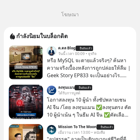
โฆษณา
กำลังนิยมในบล็อกดิต
ด.ดล Blog
ยืนยันแล้ว
วันนี้ เวลา 00:09 • ธุรกิจ
หรือ MySQL จะตายแล้วจริงๆ? ค้นหา
ความจริงเบื้องหลังการถูกปล่อยให้ลืม |
Geek Story EP833 จะเป็นอย่างไร..
เมื่อซอฟต์แวร์ฟรีที่หล่อเลี้ยงเว็บไซต์
ลงทุนแมน
ยืนยันแล้ว
กว่าครึ่งโลก ถูกมหาเศรษฐีคู่แข่งทุ่มเงิน
ได้รับการบูสต์
ซื้อกิจการไป? นี่คือเรื่องจริงของ
โอกาสลงทุน 10 ผู้นำ ทั้งซัปพลายเชน
MySQL ฐานข้อมูลระดับตำนานที่
AI จีน /โดย ลงทุนแมน ✅ลงทุนตรง คัด
โปรแกรมเมอร์คนหนึ่งใช้เวลา 27 ปี
10 ผู้นำเน้น ๆ ในธีม AI จีน ✅คัดเลือก
ปลุกปั้นและตั้งชื่อตามลูกสาวของตัวเอง
หุ้นใหม่ 9 ตัว เข้ากองทุน ✅ร่วมเป็น
Mission To The Moon
เมื่อรู้ว่าผลงานชิ้นเอกกำลังจะตกไปอยู่
ยืนยันแล้ว
เจ้าของผู้นำ AI จีน ตั้งแต่โรงงานผลิตชิป
เมื่อวาน เวลา 13:00 • หนังสือ
ในมือของอาณาจักรที่จ้องจะทำลายมัน
หน่วยความจำ โมเดล AI ยันหุ่นยนต์
"อุปสรรค" อาจเป็นสัญญาณสู่ชีวิตที่ดี