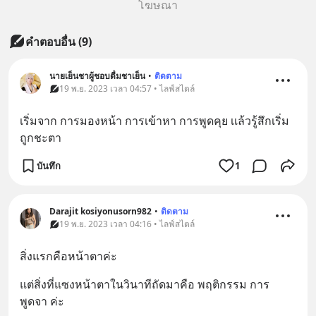
โฆษณา
คำตอบอื่น
(
9
)
นายเย็นชาผู้ชอบดื่มชาเย็น
•
ติดตาม
19 พ.ย. 2023 เวลา 04:57 • ไลฟ์สไตล์
เริ่มจาก การมองหน้า การเข้าหา การพูดคุย เเล้วรู้สึกเริ่ม
ถูกชะตา
บันทึก
1
Darajit kosiyonusorn982
•
ติดตาม
19 พ.ย. 2023 เวลา 04:16 • ไลฟ์สไตล์
สิ่งแรกคือหน้าตาค่ะ
แต่สิ่งที่แซงหน้าตาในวินาทีถัดมาคือ พฤติกรรม การ
พูดจา ค่ะ