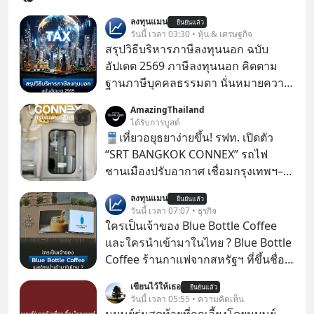
ลงทุนแมน
ยืนยันแล้ว
วันนี้ เวลา 03:30 • หุ้น & เศรษฐกิจ
สรุปวิธีบริหารภาษีลงทุนนอก ฉบับ
อัปเดต 2569 ภาษีลงทุนนอก คิดตาม
ฐานภาษีบุคคลธรรมดา นั่นหมายความ
ว่าถ้าเรามีกำไร 100,000 บาท
AmazingThailand
ได้รับการบูสต์
🚆เที่ยวอยุธยาง่ายขึ้น! รฟท. เปิดตัว
“SRT BANGKOK CONNEX” รถไฟ
ชานเมืองปรับอากาศ เชื่อมกรุงเทพฯ–
อยุธยา ที่จะเริ่มเสิร์ฟให้ทุกคนได้มาร่วม
ลงทุนแมน
ยืนยันแล้ว
ประสบการณ์ไปด้วยกัน ตั้งแค่วันที่ 1
วันนี้ เวลา 07:07 • ธุรกิจ
สิงหาคม 2569 นี้! ค่าตั๋วเริ่มต้นเพียง 30
ใครเป็นเจ้าของ Blue Bottle Coffee
บาท เส้นทางให้บริการหลัก ได้แก่
และใครนำเข้ามาในไทย ? Blue Bottle
สถานีกลางกรุงเทพอภิวัฒน์ →
Coffee ร้านกาแฟจากสหรัฐฯ ที่ขึ้นชื่อ
ดอนเมือง → รังสิต → คลองพุทรา →
เรื่องความพิถีพิถัน กำลังจะเปิดสาขา
เขียนไว้ให้เธอ
บางปะอิน → บ้านโพ → อยุธยา การ
ยืนยันแล้ว
แรกในประเทศไทย ที่ Central Park
วันนี้ เวลา 05:55 • ความคิดเห็น
รถไฟแห่งประเทศไทย ยกระดับบริการ