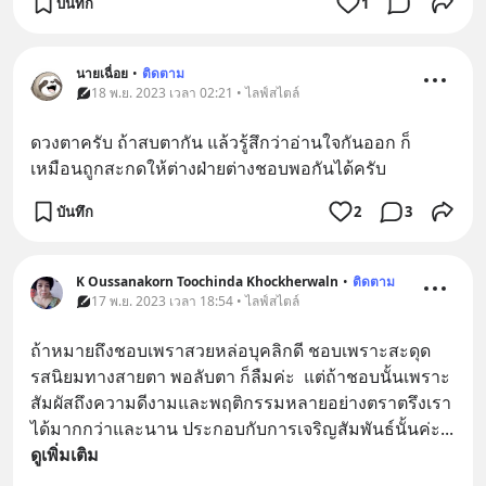
บันทึก
1
นายเฉื่อย
•
ติดตาม
18 พ.ย. 2023 เวลา 02:21 • ไลฟ์สไตล์
ดวงตาครับ ถ้าสบตากัน แล้วรู้สึกว่าอ่านใจกันออก ก็
เหมือนถูกสะกดให้ต่างฝ่ายต่างชอบพอกันได้ครับ
บันทึก
2
3
K Oussanakorn Toochinda Khockherwaln
•
ติดตาม
17 พ.ย. 2023 เวลา 18:54 • ไลฟ์สไตล์
ถ้าหมายถึงชอบเพราสวยหล่อบุคลิกดี ชอบเพราะสะดุด
รสนิยมทางสายตา พอลับตา ก็ลืมค่ะ  แต่ถ้าชอบนั้นเพราะ
สัมผัสถึงความดีงามและพฤติกรรมหลายอย่างตราตรึงเรา
ได้มากกว่าและนาน ประกอบกับการเจริญสัมพันธ์นั้นค่ะ
... 
ดูเพิ่มเติม