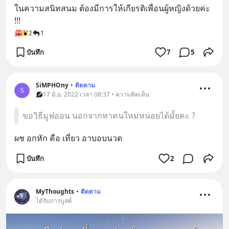
ในความสนิทสนม ต้องมีการให้เกียรติเพื่อนผู้หญิงด้วยค่ะ 
!!!
2
1
บันทึก
7
5
SiMPHOny
•
ติดตาม
S
17 มิ.ย. 2022 เวลา 08:37 • ความคิดเห็น
ขอวิธีมูฟออน นอกจากหาคนใหม่หน่อยได้มั้ยคะ ?
ผช อกหัก คือ เที่ยว อาบอบนวด
บันทึก
2
MyThoughts
•
ติดตาม
ได้รับการบูสต์