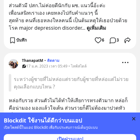
ส่วนตัวมี ปสก.ไม่ค่อยดีนักกับ ผช. แนวนี้อ้ะค่ะ 
เพื่อนสนิทเราเอง เคยหลงไปกับคำแนวๆ นี้ 
สุดท้าย คนที่เธอหลงใหลคนนี้ เป็นต้นเหตุให้เธอป่วยด้วย
โรค major depression disorder
... 
ดูเพิ่มเติม
บันทึก
6
3
ThanapatM
•
ติดตาม
17 ม.ค. 2023 เวลา 05:49 • ไลฟ์สไตล์
ระหว่างผู้ชายที่ไม่หล่อแต่รวยกับผู้ชายที่หล่อแต่ไม่รวย
คุณเลือกแบบไหน ?
หล่อกับรวย ส่วนตัวไม่ได้ทำให้เสียการทรงตัวมาก หล่อก็
คือน่ามอง มองแล้วใจเต้น ส่วนรวยก็ดีไม่ต้องมาปวดหัว
เรื่องเงินระหว่างกัน ถ้าให้เลือกจะเลือก2อย่าง แต่ถ้ามีคำ
Blockdit ใช้งานได้ดีกว่าบนแอป
ว่าแต่... ก็จะไม่เลือกค่ะ เพราะต่อให้ผช คน
... 
ดูเพิ่มเติม
เปิดโพสต์นี้ในแอป Blockdit เพื่อรับประสบการณ์เต็มรูปแบบ
บันทึก
4
เปิดผ่านแอป