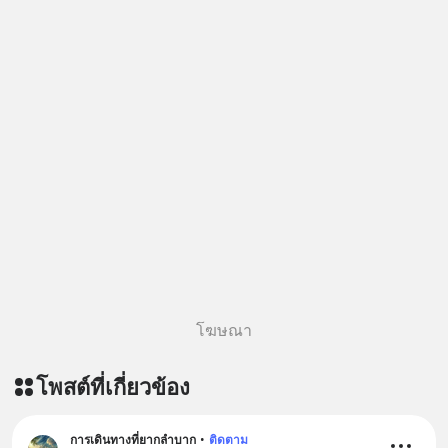
โฆษณา
โพสต์ที่เกี่ยวข้อง
การเดินทางที่ยากลำบาก
•
ติดตาม