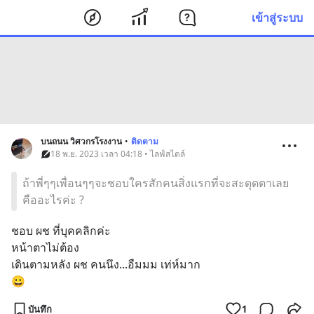
เข้าสู่ระบบ
บนถนน วิศวกรโรงงาน
•
ติดตาม
18 พ.ย. 2023 เวลา 04:18 • ไลฟ์สไตล์
ถ้าพี่ๆๆเพื่อนๆๆจะชอบใครสักคนสิ่งแรกที่จะสะดุดตาเลย
คืออะไรค่ะ ?
ชอบ ผช ที่บุคคลิกค่ะ 
หน้าตาไม่ต้อง
เดินตามหลัง ผช คนนึง...อืมมม เท่ห์มาก
😀
บันทึก
1