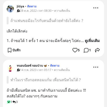
Jitiya
•
ติดตาม
28 ต.ค. 2022 เวลา 08:30 • ความคิดเห็น
ถ้าแฟนขอมีอะไรกับคนอื่นด้วยทำยังไงดีค่ะ ?
เลิกได้เลิกค่ะ
1. ถ้าขอได้ 1 ครั้ง 1 คน น่าจะมีครั้งต่อๆ ไปค่ะ
... 
ดูเพิ่มเติม
บันทึก
5
1
หนอนน้อยซ์ จอมป่วน 🦋
•
ติดตาม
14 ก.พ. 2023 เวลา 05:17 • ความคิดเห็น
ทำไมเราถึงกอดหอมแก้ม เพื่อนสนิทไม่ได้ ?
ถ้ามีเพื่อนสนิท ผช. มาทำกับเราแบบงี้ มีตบค่ะะ !!!
สงสัยได้ไง? งงมากๆ กับคนถาม
1
3