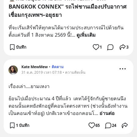
BANGKOK CONNEX” รถไฟชานเมืองปรับอากาศ
เชื่อมกรุงเทพฯ–อยุธยา
ที่จะเริ่มเสิร์ฟให้ทุกคนได้มาร่วมประสบการณ์ไปด้วยกัน
ตั้งแค่วันที่ 1 สิงหาคม 2569 นี้!
... 
ดูเพิ่มเติม
บันทึก
1
3
Kate MewMew
•
ติดตาม
31 ต.ค. 2019 เวลา 07:18 • ความคิดเห็น
เรื่องเล่า....ยามเหงา
ย้อนไปเมื่อประมาณ 4 ปีที่แล้ว  เคทได้รู้จักกับผู้ชายคนนึง  
ตอนนั้นเคทยังพักอยู่ที่คอนโดตรงสาทร (ช่วงนั้นยังทำงาน
เป็นคอนเซ้าท์อยู่) ปกติเวลาเข้าออกคอนโ
... 
อ่านต่อ
1 บันทึก
65
24