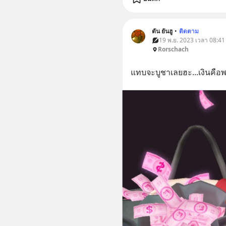
ตัน ยันฮู
•
ติดตาม
19 พ.ย. 2023 เวลา 08:41 
Rorschach
แทบจะบูชาเลยฮะ...เงินคือพ