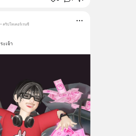
• คริปโทเคอร์เรนซี
ระเจ้า