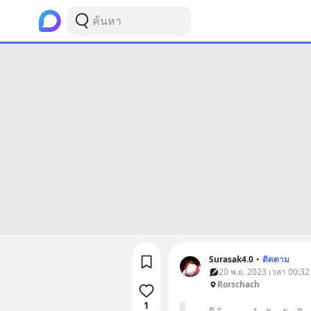
Surasak4.0
•
ติดตาม
20 พ.ย. 2023 เวลา 00:32 
Rorschach
1