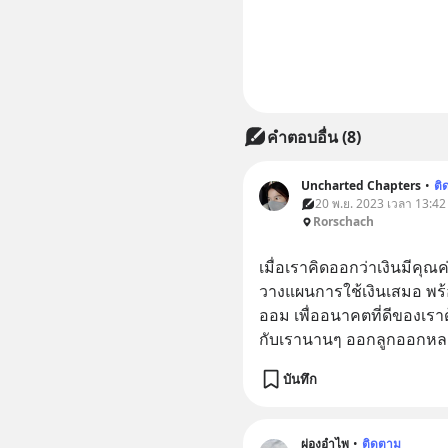
คำตอบอื่น
(
8
)
Uncharted Chapters
•
ติ
20 พ.ย. 2023 เวลา 13:42 
Rorschach
เมื่อเราคิดออกว่าเงินมีคุณค
วางแผนการใช้เงินเสมอ พร้อม
ออม เพื่ออนาคตที่ดีของเราด้ว
กับเรานานๆ ออกลูกออกหลาน
บันทึก
ผ่องอำไพ
•
ติดตาม