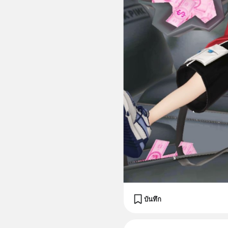
บันทึก