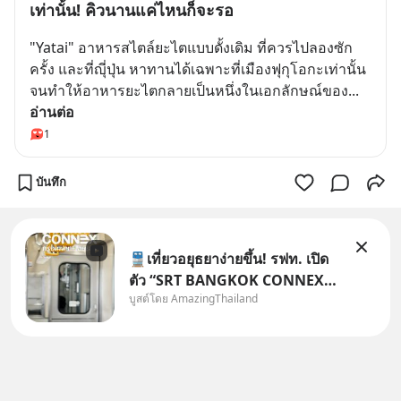
เท่านั้น! คิวนานแค่ไหนก็จะรอ
"Yatai" อาหารสไตล์ยะไตแบบดั้งเดิม ที่ควรไปลองซัก
ครั้ง และที่ญุี่ปุ่น หาทานได้เฉพาะที่เมืองฟุกุโอกะเท่านั้น 
จนทำให้อาหารยะไตกลายเป็นหนึ่งในเอกลักษณ์ของ
... 
อ่านต่อ
1
บันทึก
🚆เที่ยวอยุธยาง่ายขึ้น! รฟท. เปิด
ตัว “SRT BANGKOK CONNEX”
บูสต์โดย AmazingThailand
รถไฟชานเมืองปรับอากาศ เชื่อม
กรุงเทพฯ–อยุธยา ที่จะเริ่มเสิร์ฟให้
ทุกคนได้มาร่วมประสบการณ์ไป
ด้วยกัน ตั้งแค่วันที่ 1 สิงหาคม
2569 นี้! ค่าตั๋วเริ