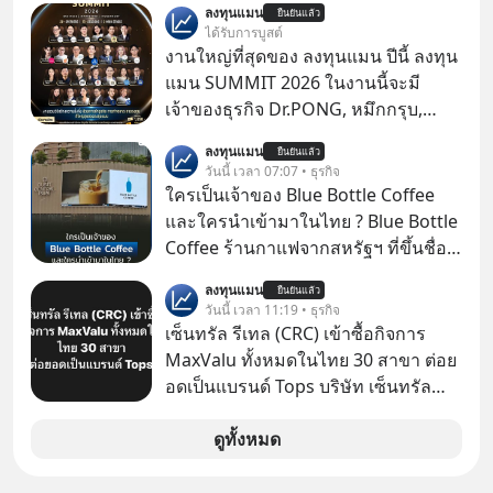
ลงทุนแมน
ยืนยันแล้ว
ป๊าผมเห็นโปสเตอร์หนังเรื่องนี้หลาย
ได้รับการบูสต์
เดือนก่อนและอยากดูมาก ด้วยเพราะว่า
งานใหญ่ที่สุดของ ลงทุนแมน ปีนี้ ลงทุน
อากงก็มาจากเมืองจีน ป๊าก็พูดแต้จิ๋วได้
แมน SUMMIT 2026 ในงานนี้จะมี
มีเรื่องราวมีความผูกพันที่ได้ยินตั้งแต่
เจ้าของธุรกิจ Dr.PONG, หมึกกรุบ,
เด็ก
Srichand, Jones’ Salad, LA GLACE,
ลงทุนแมน
ยืนยันแล้ว
Fastwork, MizuMi, KARMART, อิชิตัน
วันนี้ เวลา 07:07 • ธุรกิจ
มาแชร์ความรู้การสร้างธุรกิจ
ใครเป็นเจ้าของ Blue Bottle Coffee
และใครนำเข้ามาในไทย ? Blue Bottle
Coffee ร้านกาแฟจากสหรัฐฯ ที่ขึ้นชื่อ
เรื่องความพิถีพิถัน กำลังจะเปิดสาขา
ลงทุนแมน
ยืนยันแล้ว
แรกในประเทศไทย ที่ Central Park
วันนี้ เวลา 11:19 • ธุรกิจ
เซ็นทรัล รีเทล (CRC) เข้าซื้อกิจการ
MaxValu ทั้งหมดในไทย 30 สาขา ต่อย
อดเป็นแบรนด์ Tops บริษัท เซ็นทรัล
รีเทล คอร์ปอเรชั่น จำกัด (มหาชน) หรือ
CRC แจ้งตลาดหลักทรัพย์ฯ ว่า บริษัท
ดูทั้งหมด
เซ็นทรัล ฟู้ด รีเทล จำกัด (CFR) ซึ่งเป็น
บริษัทย่อยที่ CRC ถือหุ้นทั้งทางตรงและ