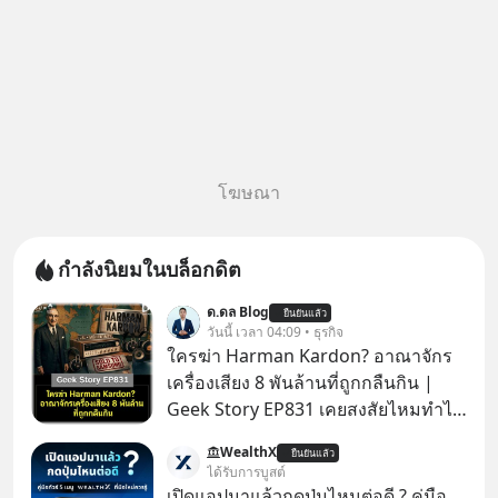
โฆษณา
กำลังนิยมในบล็อกดิต
ด.ดล Blog
ยืนยันแล้ว
วันนี้ เวลา 04:09 • ธุรกิจ
ใครฆ่า Harman Kardon? อาณาจักร
เครื่องเสียง 8 พันล้านที่ถูกกลืนกิน |
Geek Story EP831 เคยสงสัยไหมทำไม
หูฟัง AKG ถึงกลายเป็นแค่ของแถมใน
WealthX
ยืนยันแล้ว
กล่องมือถือ? หรือลำโพง JBL ถึงวางขาย
ได้รับการบูสต์
เกลื่อนตามห้างทั่วไป? ทั้งที่จริง ๆ แล้ว
เปิดแอปมาแล้วกดปุ่มไหนต่อดี ? คู่มือ