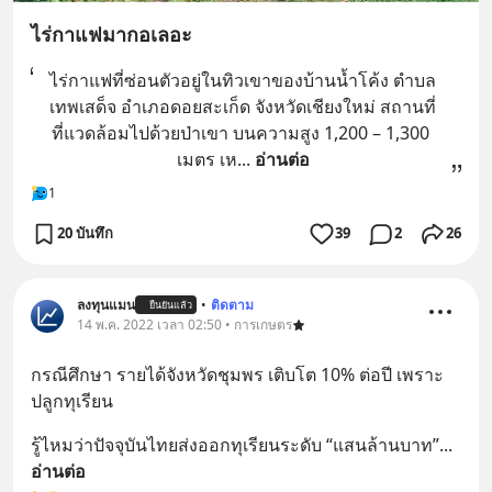
ไร่กาแฟมากอเลอะ
ไร่กาแฟที่ซ่อนตัวอยู่ในทิวเขาของบ้านน้ำโค้ง ตำบล
เทพเสด็จ อำเภอดอยสะเก็ด จังหวัดเชียงใหม่ สถานที่
ที่แวดล้อมไปด้วยป่าเขา บนความสูง 1,200 – 1,300 
เมตร เห
... 
อ่านต่อ
1
20 บันทึก
39
2
26
ลงทุนแมน
•
ติดตาม
ยืนยันแล้ว
14 พ.ค. 2022 เวลา 02:50 • การเกษตร
กรณีศึกษา รายได้จังหวัดชุมพร เติบโต 10% ต่อปี เพราะ
ปลูกทุเรียน
รู้ไหมว่าปัจจุบันไทยส่งออกทุเรียนระดับ “แสนล้านบาท”
... 
อ่านต่อ