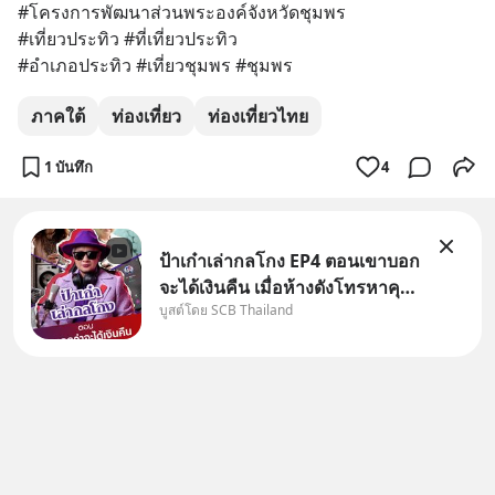
#โครงการพัฒนาส่วนพระองค์จังหวัดชุมพร
#เที่ยวประทิว #ที่เที่ยวประทิว
#อำเภอประทิว #เที่ยวชุมพร #ชุมพร
ภาคใต้
ท่องเที่ยว
ท่องเที่ยวไทย
1 บันทึก
4
ป้าเก๋าเล่ากลโกง EP4 ตอนเขาบอก
จะได้เงินคืน เมื่อห้างดังโทรหาคุณ
บูสต์โดย SCB Thailand
วิยะดา แจ้งเรื่องเคลมสินค้าแล้ว
บอกว่าจะคืนเงิน คุณวิยะดาจะได้
เงินจริง หรือเป็นเรื่องจ้อจี้ หาคำ
ตอบได้ที่ “ป้าเก๋าเล่ากลโกง” EP4
ตอน “เขา