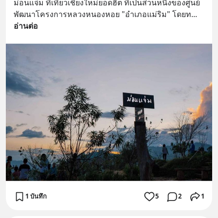
ม่อนแจ่ม ที่เที่ยวเชียงใหม่ยอดฮิต ที่เป็นส่วนหนึ่งของศูนย์
พัฒนาโครงการหลวงหนองหอย "อำเภอแม่ริม" โดยท
... 
อ่านต่อ
1 บันทึก
5
2
1