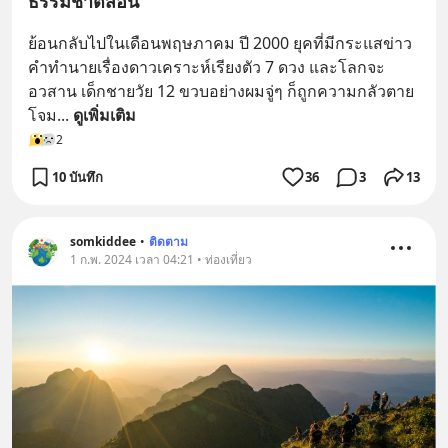
ธรรมชาติสอน
ย้อนกลับไปในเดือนพฤษภาคม ปี 2000 ยุคที่มีกระแสข่าว
คำทำนายเรื่องดาวเคราะห์เรียงตัว 7 ดวง และโลกจะ
อวสาน เด็กชายวัย 12 ขวบอย่างผมจู่ๆ ก็ถูกความกลัวตาย
โจม
... 
ดูเพิ่มเติม
2
10 บันทึก
36
3
13
somkiddee
•
ติดตาม
1 ก.พ. 2024 เวลา 04:21 • ท่องเที่ยว