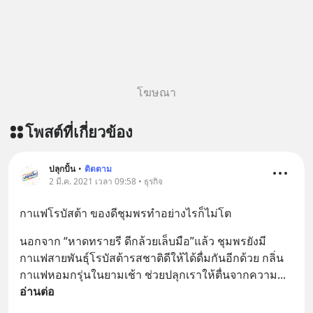
พิเศษ/ ติดต่อสอบถามคอร์สเรียนเพิ่ม
เติม Line : https://lin.ee/uaQvU5C
#เรียนรู้ผ่านการใช้จริง #มากกว่าการ
เรียนภาษา #InspireEnglish
โฆษณา
โพสต์ที่เกี่ยวข้อง
ปลุกปั้น
•
ติดตาม
2 มี.ค. 2021 เวลา 09:58 • ธุรกิจ
กาแฟโรบัสต้า ของดีชุมพรทำอย่างไรก็ไม่โต
นอกจาก “หาดทรายรี ดีกล้วยเล็บมือ”แล้ว ชุมพรยังมี
กาแฟสายพันธุ์โรบัสต้ารสชาติดีให้ได้ดื่มกันอีกด้วย กลิ่น
กาแฟหอมกรุ่นในยามเช้า ช่วยปลุกเราให้ตื่นจากความ
... 
อ่านต่อ