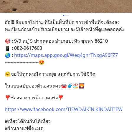
อ๋อ!!! ลืมบอกไปว่า...ที่นี่เป็นพื้นที่ปิด การเข้าพื้นที่จะต้องลง
ทะเบียนก่อนเข้าบริเวณป้อมยาม จะมีเจ้าหน้าที่ดูแลตลอดค่ะ
🎯 : 9/9 หมู่ 5 ปากคลอง อำเภอปะทิว ชุมพร 86210
📱 : 082-9617603
🌏 : 
https://maps.app.goo.gl/Weq4gnrTNxgA96FZ7
-----------------------😍
🤗ขอให้ทุกคนมีความสุข สนุกกับการใช้ชีวิต
ในแบบฉบับของตัวเองนะคะ🚘🧳🏖🌄
❣️ช่องทางการติดตามเพจ❣️
https://www.facebook.com/TIEWDAIKIN.KINDAITIEW
#เที่ยวได้กินกินได้เที่ยว 
#ร้านกาแฟขี้ชะมด