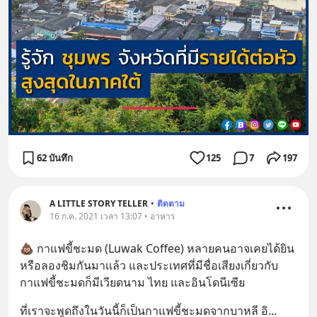
62 บันทึก
125
7
197
A LITTLE STORY TELLER
•
ติดตาม
16 ก.ค. 2021 เวลา 13:07 • อาหาร
💩 กาแฟขี้ชะมด (Luwak Coffee) หลายคนอาจเคยได้ยิน
หรือลองชิมกันมาเเล้ว และประเทศที่มีชื่อเสียงเกี่ยวกับ
กาแฟขี้ชะมดก็มีเวียดนาม ไทย และอินโดนีเซีย
ที่เราจะพูดถึงในวันนี้ก็เป็นกาแฟขี้ชะมดจากบาหลี อิ
... 