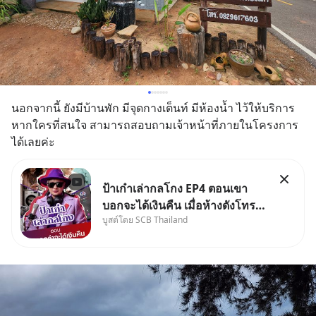
นอกจากนี้ ยังมีบ้านพัก มีจุดกางเต็นท์ มีห้องน้ำ ไว้ให้บริการ 
หากใครที่สนใจ สามารถสอบถามเจ้าหน้าที่ภายในโครงการ
ได้เลยค่ะ
ป้าเก๋าเล่ากลโกง EP4 ตอนเขา
บอกจะได้เงินคืน เมื่อห้างดังโทร
บูสต์โดย SCB Thailand
หาคุณวิยะดา แจ้งเรื่องเคลมสินค้า
แล้วบอกว่าจะคืนเงิน คุณวิยะดา
จะได้เงินจริง หรือเป็นเรื่องจ้อจี้ หา
คำตอบได้ที่ “ป้าเก๋าเล่ากลโกง”
EP4 ตอน “เขา