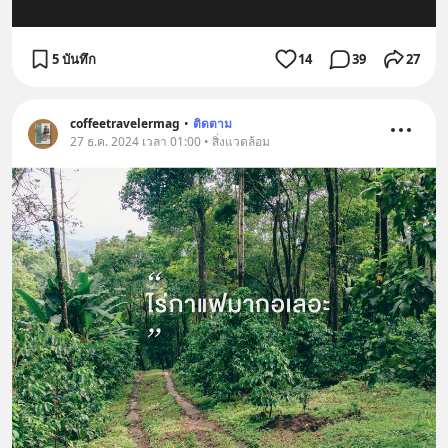
5 บันทึก
14
39
27
coffeetravelermag
•
ติดตาม
27 ธ.ค. 2024 เวลา 01:00 • สิ่งแวดล้อม