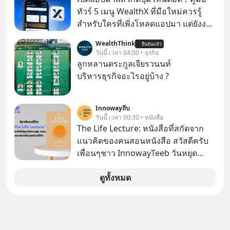
ชื่อเหล่านี้คือ “ตำนาน” ระดับเทพที่นัก
ทัวร์ 5 เมนู WealthX ที่มือใหม่ควรรู้
เล่นเครื่องเสียงยุคก่อนยอมจ่ายเงินหลัก
สำหรับใครที่เพิ่งโหลดแอปมา แต่ยังงง
แสนเพื่อครอบครอง แต่เบื้องหลังความ
ๆ ไม่รู้ว่าต้องกดปุ่มไหนต่อ อ่านโพสต์นี้
WealthThink
แมสนี้ มีโศกนาฏกรรมของโลกธุรกิจ
ยืนยันแล้ว
เลย WealthX จะขอพาไปทัวร์ 5 เมนู
วันนี้ เวลา 04:00 • ธุรกิจ
ซ่อนอยู่ อาณาจักรเครื่องเสียงที่ยิ่งใหญ่
หลัก ที่จะทำให้คุณใช้งานแอปเป็นได้ใน
ลูกหลานตระกูลเจียรวนนท์
ที่สุดบนโลก ถูกกว้านซื้อไปด้วยมูลค่า 8
ทันที
บริหารธุรกิจอะไรอยู่บ้าง ?
พันล้านดอลลาร์โดย Samsung และสิ่ง
ที่เจ็บปวดที่สุดคือ ยักษ์ใหญ่จาก
เกาหลีใต้ไม่ได้ซื้อเพราะหลงใหลใน
Innowayถีบ
วันนี้ เวลา 00:30 • หนังสือ
เสียงเพลง แต่ซื้อเพื่อเป็นทางลัดเอา
The Life Lecture: หนังสือที่สกัดจาก
เทคโนโลยีไปใส่ในหน้าปัดรถยนต์
แนวคิดของคนสอนหนังสือ สวัสดีครับ
อัจฉริยะ จากจุดสูงสุดของศิลปะแห่ง
เพื่อนๆชาว InnowayTeeb วันหยุด
เสียงดนตรี ทำไมถึงจบลงด้วยการเป็น
สบายๆ วันนี้แอดเพิ่งจะอ่านหนังสือที่น่า
แค่บรรทัดหนึ่งในบัญชีทรัพย์สินของ
สนใจจบแล้วเกิดคำถามว่า
ดูทั้งหมด
บริษัทอื่น เลือกฟังกันได้เลยนะครับ อย่า
ลืมกด Follow ติดตาม PodCast ช่อง
Geek Forever’s Podcast ของผมกัน
ด้วยนะครับ 🎧 ฟังผ่าน Spotify :