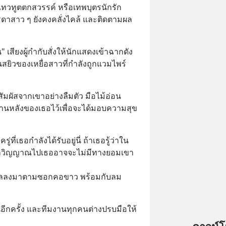
 เทวทูตตกสวรรค์ หรือเทพบุตรนักรัก 
ดาสาว ๆ ยังคงคลั่งไคล้ และติดตามผล
น" เสียงผู้กำกับสั่งให้นักแสดงเข้าฉากดัง
นสยิวของเหยื่อสาวที่กำลังถูกแวมไพร์
ัมผัสจากเขาอย่างลืมตัว มือไม้อ่อน
นหลังของเธอไว้เพื่อจะได้มอบความสุข
ู่ที่เธอกำลังได้รับอยู่นี่ ถ้าเธอรู้ว่าใน
พรากวิญญาณไปเธออาจจะไม่มีทางยอมเขา
ไหลลงมาตามซอกคอขาว พร้อมกับลม
้นอีกครั้ง และทีมงานทุกคนต่างปรบมือให้