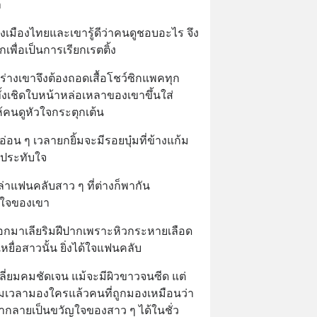
า
งเมืองไทยและเขารู้ดีว่าคนดูชอบอะไร จึง
เพื่อเป็นการเรียกเรตติ้ง
ร่างเขาจึงต้องถอดเสื้อโชว์ซิกแพคทุก
ั้งเชิดใบหน้าหล่อเหลาของเขาขึ้นใส่
คนดูหัวใจกระตุกเต้น
อน ๆ เวลายกยิ้มจะมีรอยบุ๋มที่ข้างแก้ม 
ามประทับใจ
าแฟนคลับสาว ๆ ที่ต่างก็พากัน
าดใจของเขา
ออกมาเลียริมฝีปากเพราะหิวกระหายเลือด
ื่อสาวนั้น ยิ่งได้ใจแฟนคลับ
ลี่ยมคมชัดเจน แม้จะมีผิวขาวจนซีด แต่
มเวลามองใครแล้วคนที่ถูกมองเหมือนว่า
ขากลายเป็นขวัญใจของสาว ๆ ได้ในชั่ว