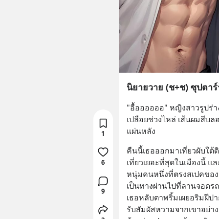
นิยายวาย (ช+ช) ซุปตาร์
"อื้ออออออ" หญิงสาวรูปร่า
เปลือยช่วงไหล่ เส้นผมสีบลอ
แผ่นหลัง
1
คืนนี้เธอออกมาเที่ยวผับใต้ดิ
เที่ยวเยอะที่สุดในเมืองนี้ แ
6
หนุ่มคนหนึ่งที่ตรงสเปคของ
เป็นทางผ่านไปที่ลานจอดรถ
9
เธอหลับตาพริ้มเผยอริมฝีปา
รับสัมผัสหวามจากเขาอย่าง