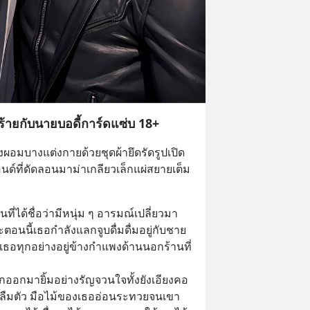
ร้ายกับนายบอดี้การ์ดแซ่บ 18+
งผอมบางแต่งกายด้วยชุดผ้ายึดรัดรูปเปิด
นด์ที่ดัดลอนมาม่าเกลียวเล็กแผ่สยายเต็ม
นที่ได้ชื่อว่ามีหนุ่ม ๆ อารมณ์เปลี่ยวมา
ละตอนนี้เธอกำลังแลกจูบดื่มดื่มอยู่กับชาย
เธอทุกอย่างอยู่ข้างกำแพงด้านนอกร้านที่
 
กออกมายิ้มอย่างรัญจวนใจทั้งยังเอียงคอ
ลืมตัว มือไม้ของเธออ่อนระทวยจนเขา