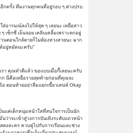
่าธรรมเนียมซื้อ | ยอด 2 ล้าน
อีกครั้ง ทีมงานทุกคนที่อยู่รอบ ๆ ต่างปรบ
ป ฟรีค่าธรร
ส่อารมณ์ลงไปให้สุด ๆ เลยนะ เหยื่อสาว
ๆ เซ็กซี่ เอ็นจอย เคลิบเคลิ้มเพราะตกอยู่
วนตอนใกล้ตายก็ไม่ต้องห่วงสวยนะ ฉาก
ให้อยู่หมัดนะครับ"
รา คุณทำดีแล้ว ขอแบบเมื่อกี้เลยนะครับ 
 นี่คือเหยื่อรายสุดท้ายก่อนที่คุณจะ
อ้อ ตอนท้ายอย่าลืมแยกเขี้ยวเสน่ห์ Okay 
็นแค่เด็กหนุ่มหน้าใสที่สนใจการเป็นนัก
ั่นว่าจะเข้าสู่วงการบันเทิงระดับแถวหน้า
แสดงละคร ควบคู่ไปกับการเรียนและช่วง
ร้านอาหารเพื่อเก็บเกี่ยวประสบการณ์