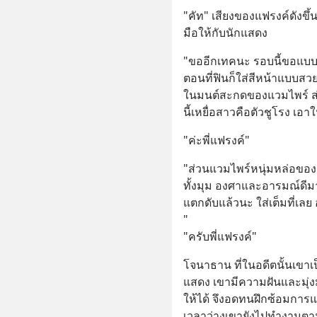
ลด 50% ค
"คัท" เสียงของแฟรงค์ดังขึ้น
บาทขึ้นไ
มือให้กับนักแสดง
"ขออีกเทคนะ รอบนี้ขอแบบใ
ตอนที่ฟินก็ใส่สีหน้าแบบสวย 
ในมนต์สะกดของแวมไพร์ ส่
นี้เหยื่อสาวคือตัวชูโรง เอา
"ค่ะพี่แฟรงค์"
"ส่วนแวมไพร์หนุ่มหล่อของเ
ทั้งมุม องศาและอารมณ์ดีมาก
แตกดับแล้วนะ ใส่เต็มที่เลย 
" 
"ครับพี่แฟรงค์"
โจนาธาน ที่ในอดีตนั้นเขาเป
แสดง เขามีความฝันและมุ่งม
ให้ได้ จึงอดทนฝึกซ้อมการ
เวลาว่างเขายังไปทำงานตาม