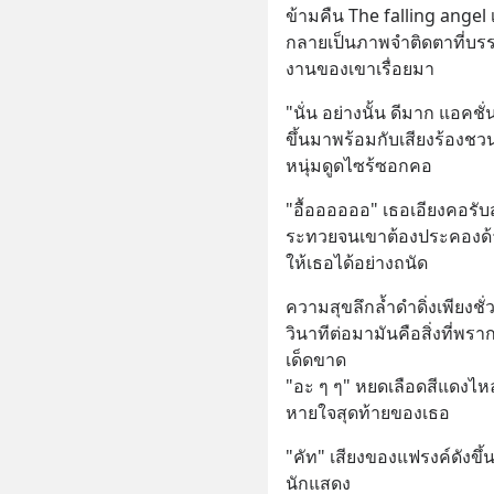
ข้ามคืน The falling angel
กลายเป็นภาพจำติดตาที่บรร
งานของเขาเรื่อยมา
"นั่น อย่างนั้น ดีมาก แอคชั่
ขึ้นมาพร้อมกับเสียงร้องชว
หนุ่มดูดไซร้ซอกคอ
"อื้ออออออ" เธอเอียงคอรับส
ระทวยจนเขาต้องประคองด้า
ให้เธอได้อย่างถนัด
ความสุขลึกล้ำดำดิ่งเพียงชั่วคร
วินาทีต่อมามันคือสิ่งที่
เด็ดขาด 
"อะ ๆ ๆ" หยดเลือดสีแดง
หายใจสุดท้ายของเธอ
"คัท" เสียงของแฟรงค์ดังขึ
นักแสดง