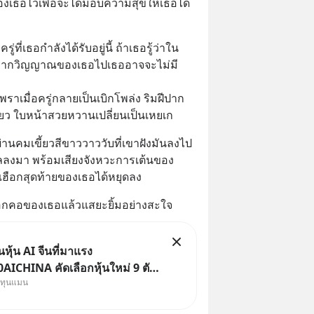
งเธอไว้เพื่อจะได้มอบความสุขให้เธอได้
ู่ที่เธอกำลังได้รับอยู่นี้ ถ้าเธอรู้ว่าใน
จะพรากวิญญาณของเธอไปเธออาจจะไม่มี
พราเมื่อครู่กลายเป็นเบิกโพล่ง ริมฝีปาก
ี้ยว ใบหน้าสวยหวานเปลี่ยนเป็นเหยเก
นคมเขี้ยวสีขาววาววับที่เขาฝังมันลงไป
ลลงมา พร้อมเสียงจังหวะการเต้นของ
เฮือกสุดท้ายของเธอได้หยุดลง
กคอของเธอแล้วแสยะยิ้มอย่างสะใจ
ุ้น AI จีนที่มาแรง
ICHINA คัดเลือกหุ้นใหม่ 9 ตัว
งทุนแมน
ทุน.. ครอบคลุมทั้งซัปพลายเชน AI
ค. 69 มีโปรโมชัน