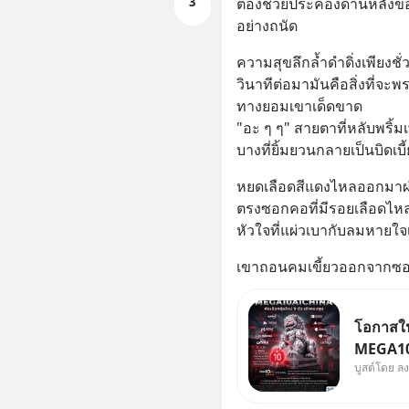
3
ต้องช่วยประคองด้านหลังขอ
อย่างถนัด
ความสุขลึกล้ำดำดิ่งเพียงชั่วคร
วินาทีต่อมามันคือสิ่งที่
ทางยอมเขาเด็ดขาด 
"อะ ๆ ๆ" สายตาที่หลับพริ้มเ
บางที่ยิ้มยวนกลายเป็นบิดเบ
หยดเลือดสีแดงไหลออกมาผ่า
ตรงซอกคอที่มีรอยเลือดไห
หัวใจที่แผ่วเบากับลมหายใจ
เขาถอนคมเขี้ยวออกจากซอ
โอกาสในห
MEGA10A
บูสต์โดย ล
เข้ากอง
จีน พิเศษ ช่วง 3 - 19 ส.