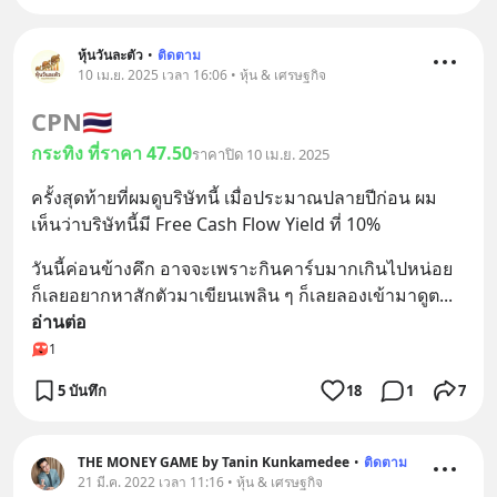
หุ้นวันละตัว
•
ติดตาม
10 เม.ย. 2025 เวลา 16:06 • หุ้น & เศรษฐกิจ
CPN
🇹🇭
กระทิง ที่ราคา 47.50
ราคาปิด 10 เม.ย. 2025
ครั้งสุดท้ายที่ผมดูบริษัทนี้ เมื่อประมาณปลายปีก่อน ผม
เห็นว่าบริษัทนี้มี Free Cash Flow Yield ที่ 10%
วันนี้ค่อนข้างคึก อาจจะเพราะกินคาร์บมากเกินไปหน่อย 
ก็เลยอยากหาสักตัวมาเขียนเพลิน ๆ ก็เลยลองเข้ามาดูต
... 
อ่านต่อ
1
5 บันทึก
18
1
7
THE MONEY GAME by Tanin Kunkamedee
•
ติดตาม
21 มี.ค. 2022 เวลา 11:16 • หุ้น & เศรษฐกิจ