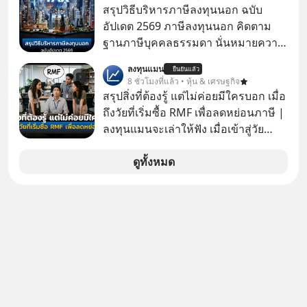
มาแชร์ความรู้การสร้างธุรกิจ
สรุปวิธีบริหารภาษีลงทุนนอก ฉบับ
อัปเดต 2569 ภาษีลงทุนนอก คิดตาม
ฐานภาษีบุคคลธรรมดา นั่นหมายความ
ว่าถ้าเรามีกำไร 100,000 บาท
ลงทุนแมน
ยืนยันแล้ว
8 ชั่วโมงที่แล้ว • หุ้น & เศรษฐกิจ
สรุปสิ่งที่ต้องรู้ แต่ไม่ค่อยมีใครบอก เมื่อ
ถึงวัยที่เริ่มซื้อ RMF เพื่อลดหย่อนภาษี |
ลงทุนแมนจะเล่าให้ฟัง เมื่อเข้าสู่วัย
ทำงานและเริ่มมีรายได้ถึงเกณฑ์เสีย
ภาษี หลายคนมักได้รับคำแนะนำให้
ดูทั้งหมด
ลงทุนใน RMF เพราะนอกจากจะช่วยลด
หย่อนภาษีได้แล้ว ยังเป็นโอกาสในการ
สร้างความมั่งคั่งระยะยาว แต่น้อยคน
นักที่จะลงลึกว่า ถ้าลงทุนใน RMF ควรรู้
อะไรบ้าง ควรดู ตรงไหน ทำอย่างไร ถึง
จะดีกับเรา แล้วเราควรรู้ข้อมูลอะไร
เกี่ยวกับ RMF บ้าง เพื่อให้นำไปใช้ต่อได้
จริง ๆ ลงทุนแมนจะเล่าให้ฟัง