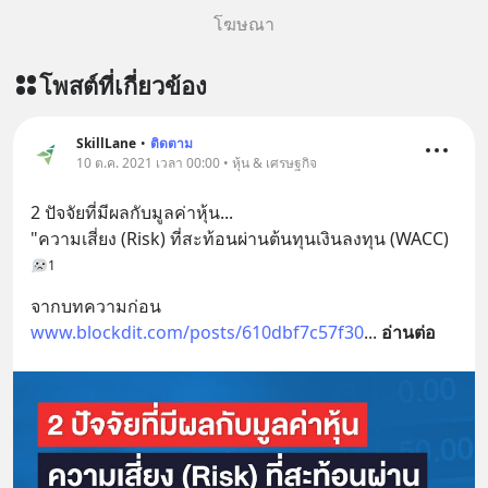
โฆษณา
โพสต์ที่เกี่ยวข้อง
SkillLane
•
ติดตาม
10 ต.ค. 2021 เวลา 00:00 • หุ้น & เศรษฐกิจ
2 ปัจจัยที่มีผลกับมูลค่าหุ้น...
"ความเสี่ยง (Risk) ที่สะท้อนผ่านต้นทุนเงินลงทุน (WACC)
1
จากบทความก่อน 
www.blockdit.com/posts/610dbf7c57f30
... 
อ่านต่อ