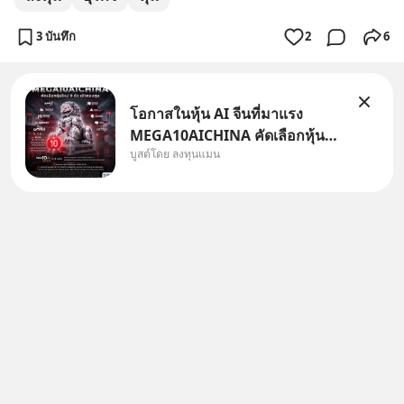
3 บันทึก
2
6
โอกาสในหุ้น AI จีนที่มาแรง
MEGA10AICHINA คัดเลือกหุ้น
บูสต์โดย ลงทุนแมน
ใหม่ 9 ตัว เข้ากองทุน.. ครอบคลุม
ทั้งซัปพลายเชน AI จีน พิเศษ ช่วง
3 - 19 ส.ค. 69 มีโปรโมชัน ลด
50% ค่าธรรมเนียมซื้อ | ยอด 2
ล้านบาทขึ้นไป ฟรีค่าธรร