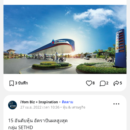
3 บันทึก
8
2
5
iYom Biz + Inspiration
•
ติดตาม
27 เม.ย. 2022 เวลา 10:36 • หุ้น & เศรษฐกิจ
15 อันดับหุ้น อัตราปันผลสูงสุด
กลุ่ม SETHD