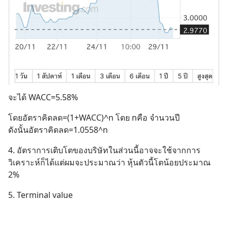
จะได้ WACC=5.58%
โดยอัตราคิดลด=(1+WACC)^n โดย nคือ จำนวนปี
ดังนั้นอัตราคิดลด=1.0558^n
4. อัตราการเติบโตของบริษัทในส่วนนี้อาจจะใช้จากการ
วิเคราะห์ก็ได้แต่ผมจะประมาณว่า หุ้นตัวนี้โตน้อยประมาณ 
2%
5. Terminal value