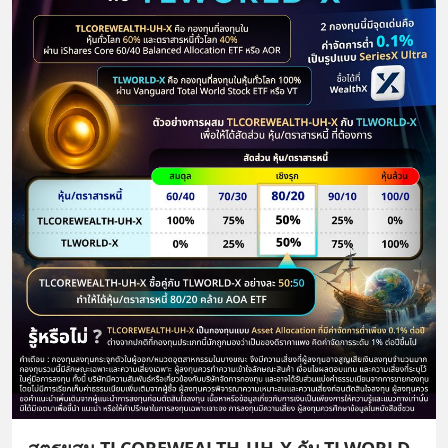
สูตรผสม TLCOREWEALTH-UH-X กับ TLWORLD-