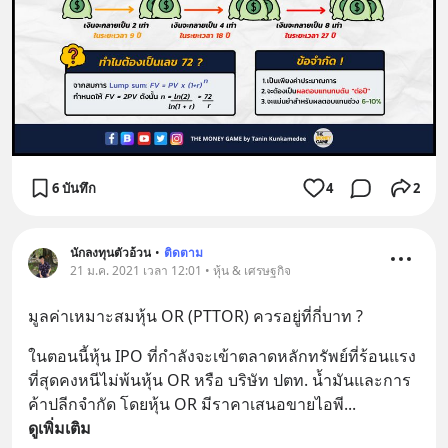
6 บันทึก
4
2
นักลงทุนตัวอ้วน
•
ติดตาม
21 ม.ค. 2021 เวลา 12:01 • หุ้น & เศรษฐกิจ
มูลค่าเหมาะสมหุ้น OR (PTTOR) ควรอยู่ที่กี่บาท ?
ในตอนนี้หุ้น IPO ที่กำลังจะเข้าตลาดหลักทรัพย์ที่ร้อนแรง
ที่สุดคงหนีไม่พ้นหุ้น OR หรือ บริษัท ปตท. น้ำมันและการ
ค้าปลีกจำกัด โดยหุ้น OR มีราคาเสนอขายไอพี
... 
ดูเพิ่มเติม