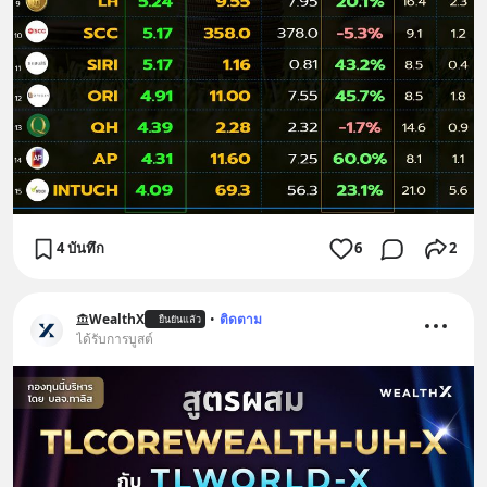
4 บันทึก
6
2
WealthX
•
ติดตาม
ยืนยันแล้ว
ได้รับการบูสต์