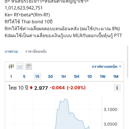
d= หนี้สินระยะยาว+หนี้สินตามสัญญาเช่า= 
1,012,623,942,751
Ke= Rf+beta*(Rm-Rf)
Rfให้ใช้ Thai bond 10ปี
Rmให้ใช้ค่าเฉลี่ยผลตอบแทนย้อนหลัง (ผมใช้ประมาณ 8%)
Kdผมใช้เป็นค่าเฉลี่ยของเงินกู้แบบ MLRกับดอกเบี้ยหุ้นกู้ PTT