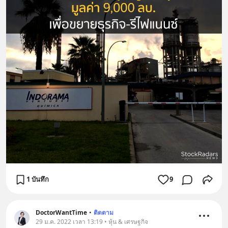
1 บันทึก
9
DoctorWantTime
•
ติดตาม
29 ม.ค. 2022 เวลา 13:19 • หุ้น & เศรษฐกิจ