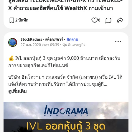
X คำถามยอดฮิตที่คนใช้ WealthX ถามเข้ามา
2 บันทึก
6
StockRadars - สต็อกเรดาร์
•
ติดตาม
27 พ.ย. 2020 เวลา 09:39 • หุ้น & เศรษฐกิจ
💰 IVL ออกหุ้นกู้ 3 ชุด มูลค่า 9,000 ล้านบาท เพื่อรองรับ
การขยายธุรกิจและรีไฟแนนซ์
บริษัท อินโดรามา เวนเจอร์ส จำกัด (มหาชน) หรือ IVL ได้
แจ้งให้ทราบว่าตามที่บริษัทฯ ได้มีการประชุมผู้ถื
... 
ดูเพิ่มเติม