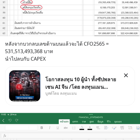
หลังจากบวกลบเลขด้านบนแล้วจะได้ CFO2565 = 
531,513,493,368 บาท
นำไปลบกับ CAPEX
โอกาสลงทุน 10 ผู้นำ ทั้งซัปพลาย
เชน AI จีน /โดย ลงทุนแมน
บูสต์โดย ลงทุนแมน
✅ลงทุนตรง คัด 10 ผู้นำเน้น ๆ ใน
ธีม AI จีน ✅คัดเลือกหุ้นใหม่ 9 ตัว
เข้ากองทุน ✅ร่วมเป็นเจ้าของ
ผู้นำ AI จีน ตั้งแต่โรงงานผลิตชิป
หน่วยความจำ โมเดล