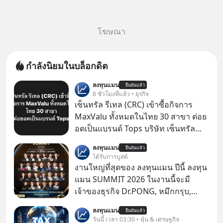
โฆษณา
กำลังนิยมในบล็อกดิต
ลงทุนแมน
ยืนยันแล้ว
8 ชั่วโมงที่แล้ว • ธุรกิจ
เซ็นทรัล รีเทล (CRC) เข้าซื้อกิจการ
MaxValu ทั้งหมดในไทย 30 สาขา ต่อย
อดเป็นแบรนด์ Tops บริษัท เซ็นทรัล
รีเทล คอร์ปอเรชั่น จำกัด (มหาชน) หรือ
ลงทุนแมน
ยืนยันแล้ว
CRC แจ้งตลาดหลักทรัพย์ฯ ว่า บริษัท
ได้รับการบูสต์
เซ็นทรัล ฟู้ด รีเทล จำกัด (CFR) ซึ่งเป็น
งานใหญ่ที่สุดของ ลงทุนแมน ปีนี้ ลงทุน
บริษัทย่อยที่ CRC ถือหุ้นทั้งทางตรงและ
แมน SUMMIT 2026 ในงานนี้จะมี
ทางอ้อม 100%
เจ้าของธุรกิจ Dr.PONG, หมึกกรุบ,
Srichand, Jones’ Salad, LA GLACE,
ลงทุนแมน
ยืนยันแล้ว
Fastwork, MizuMi, KARMART, อิชิตัน
วันนี้ เวลา 03:30 • หุ้น & เศรษฐกิจ