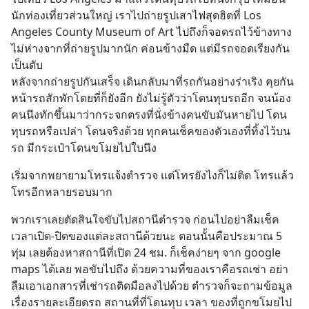
นักท่องเที่ยวส่วนใหญ่ เราไปถ่ายรูปเสาไฟสุดฮิตที่ Los 
Angeles County Museum of Art ไปถึงก็จอดรถไว้ข้างทาง 
ไม่ห่างจากที่ถ่ายรูปมากนัก ค่อนข้างมืด แต่มีรถจอดเรียงกัน
เป็นตับ
หลังจากถ่ายรูปกันเสร็จ เดินกลับมาที่รถกันอย่างร่าเริง คุยกัน
หน้ารถสักพักโดยที่ก็ยังอีก ยังไม่รู้ตัวว่าโดนทุบรถอีก จนน้อง
คนนึงทักขึ้นมาว่ากระจกตรงที่นั่งข้างคนขับมันหายไป โดน
ทุบรถหรือเปล่า โดนจริงด้วย ทุกคนเช็คของตัวเองที่ทิ้งไว้บน
รถ มีกระเป๋าโดนขโมยไปใบนึง
เริ่มจากพยายามโทรแจ้งตำรวจ แต่โทรยังไงก็ไม่ติด โทรแล้ว
โทรอีกหลายรอบมาก
พวกเราเลยตัดสินใจขับไปสถานีตำรวจ ก่อนไปอย่าลืมเช็ค
เวลาเปิด-ปิดของแต่ละสถานีด้วยนะ ตอนนั้นคือประมาณ 5 
ทุ่ม เลยต้องหาสถานีที่เปิด 24 ชม. ก็เช็คง่ายๆ จาก google 
maps ได้เลย พอขับไปถึง ด้วยความที่ของเราคือรถเช่า อย่า
ลืมเอาเอกสารที่เช่ารถติดมือลงไปด้วย ตำรวจก็จะถามข้อมูล 
เรื่องรายละเอียดรถ สถานที่ที่โดนทุบ เวลา ของที่ถูกขโมยไป 