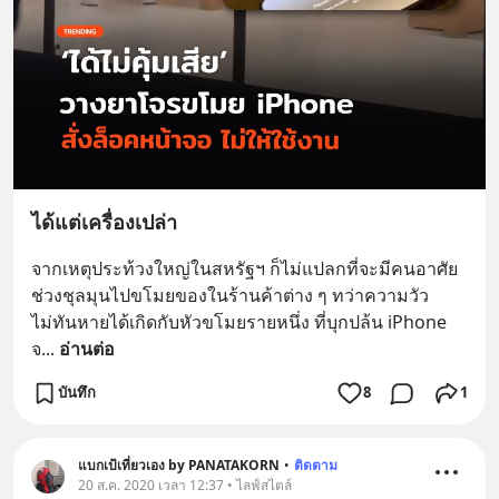
ได้แต่เครื่องเปล่า
จากเหตุประท้วงใหญ่ในสหรัฐฯ ก็ไม่แปลกที่จะมีคนอาศัย
ช่วงชุลมุนไปขโมยของในร้านค้าต่าง ๆ ทว่าความวัว
ไม่ทันหายได้เกิดกับหัวขโมยรายหนึ่ง ที่บุกปล้น iPhone 
จ
... 
อ่านต่อ
บันทึก
8
1
แบกเป้เที่ยวเอง by PANATAKORN
•
ติดตาม
20 ส.ค. 2020 เวลา 12:37 • ไลฟ์สไตล์