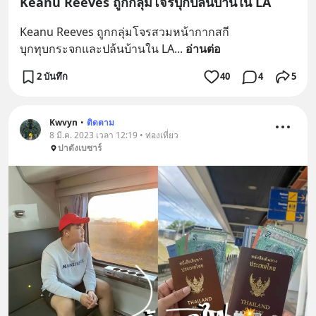
Keanu Reeves ถูกกลุ่มโจรบุกปล้นบ้านใน LA
Keanu Reeves ถูกกลุ่มโจรสวมหน้ากากสกี
บุกทุบกระจกและปล้นบ้านใน LA
... 
อ่านต่อ
2 บันทึก
40
4
5
Kwvyn
•
ติดตาม
8 มี.ค. 2023 เวลา 12:19 • ท่องเที่ยว
ปาดังเบซาร์