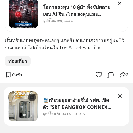
โอกาสลงทุน 10 ผู้นำ ทั้งซัปพลาย
เชน AI จีน /โดย ลงทุนแมน
บูสต์โดย ลงทุนแมน
✅ลงทุนตรง คัด 10 ผู้นำเน้น ๆ ใน
ธีม AI จีน ✅คัดเลือกหุ้นใหม่ 9 ตัว
เข้ากองทุน ✅ร่วมเป็นเจ้าของ
เริ่มทริปแบบขรุขระหน่อยๆ แต่ทริปจบแบบสวยงามอยู่นะ ไว้
ผู้นำ AI จีน ตั้งแต่โรงงานผลิตชิป
จะมาเล่าว่าไปเที่ยวไหนใน Los Angeles มาบ้าง
หน่วยความจำ โมเดล
ท่องเที่ยว
บันทึก
2
🚆เที่ยวอยุธยาง่ายขึ้น! รฟท. เปิด
ตัว “SRT BANGKOK CONNEX”
บูสต์โดย AmazingThailand
รถไฟชานเมืองปรับอากาศ เชื่อม
กรุงเทพฯ–อยุธยา ที่จะเริ่มเสิร์ฟให้
ทุกคนได้มาร่วมประสบการณ์ไป