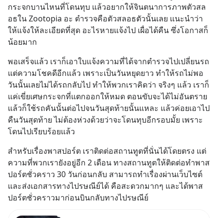
กระจกบานไหนที่โดนทุบ แล้วอยากให้จินตนาการภาพตัวสล
อธใน Zootopia อะ ตำรวจคือตัวสลอธตัวนั้นเลย แนะนำว่า
ให้แจ้งให้ละเอียดที่สุด อะไรหายแจ้งไป เผื่อได้คืน ซึ่งโอกาสก็
น้อยมาก
พอเสร็จแล้ว เราก็เอาใบแจ้งความที่ได้จากตำรวจไปเปลี่ยนรถ 
แต่ความโชคดีอีกแล้ว เพราะเป็นวันหยุดยาว ทำให้รถไม่พอ 
วันนั้นเลยไม่ได้รถกลับไป ทำให้พวกเราคิดว่า จริงๆ แล้ว เราก็
แค่เขี่ยเศษกระจกที่แตกออกให้หมด ตอนขับจะได้ไม่อันตราย 
แล้วก็ใช้รถคันนั้นต่อไปจนวันสุดท้ายนั้นแหละ แล้วค่อยเอาไป
คืนวันสุดท้าย ไม่ต้องห่วงด้วยว่าจะโดนทุบอีกรอบมั้ย เพราะ
โดนไปเรียบร้อยแล้ว
สำหรับเรื่องพาสปอร์ต เราติดต่อสถานทูตที่นั่นได้โดยตรง แต่
ความที่พวกเรายังอยู่อีก 2 เดือน ทางสถานทูตให้ติดต่อทำพาส
ปอร์ตชั่วคราว 30 วันก่อนกลับ สามารถทำเรื่องผ่านเว็บไซต์
และส่งเอกสารทางไปรษณีย์ได้ คือสะดวกมากๆ และได้พาส
ปอร์ตชั่วคราวมาก่อนบินกลับทางไปรษณีย์