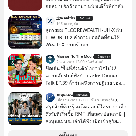
จดหมายรักถึงอาม่า หนังแต้จิ๋วที่กำลัง
โด่งดังทั่วโลกอยู่ในตอนนี้ เหตุเกิดจาก
WealthX
ยืนยันแล้ว
ป๊าผมเห็นโปสเตอร์หนังเรื่องนี้หลาย
ได้รับการบูสต์
เดือนก่อนและอยากดูมาก ด้วยเพราะว่า
สูตรผสม TLCOREWEALTH-UH-X กับ
อากงก็มาจากเมืองจีน ป๊าก็พูดแต้จิ๋วได้
TLWORLD-X คำถามยอดฮิตที่คนใช้
มีเรื่องราวมีความผูกพันที่ได้ยินตั้งแต่
WealthX ถามเข้ามา
เด็ก
Mission To The Moon
ยืนยันแล้ว
2 ส.ค. เวลา 13:00 • ไลฟ์สไตล์
ขีดเส้น ‘พื้นที่ส่วนตัว’ อย่างไรไม่ให้
ความสัมพันธ์พัง? | แอปเท๋ Dinner
Talk EP.39 ถ้าวันหนึ่งการปฏิเสธของ
เราทำให้อีกฝ่ายรู้สึกเจ็บปวด คิดว่าเรา
ลงทุนแมน
ยืนยันแล้ว
ตั้งกำแพงใส่และมองว่าเราเห็นแก่ตัวทั้ง
เมื่อวาน เวลา 12:00 • หุ้น & เศรษฐกิจ
ที่เราเองก็ไม่เคยปฏิเสธใครอย่างนี้มา
สรุปสิ่งที่ต้องรู้ แต่ไม่ค่อยมีใครบอก เมื่อ
ก่อน แต่พอตั้งใจจะ ‘สร้างขอบเขต’ เพื่อ
ถึงวัยที่เริ่มซื้อ RMF เพื่อลดหย่อนภาษี |
ตัวเองดูสักครั้ง กลับทำให้เกิดรอยร้าว
ลงทุนแมนจะเล่าให้ฟัง เมื่อเข้าสู่วัย
ในความสัมพันธ์เสียอย่างนั้น โดยราย
ทำงานและเริ่มมีรายได้ถึงเกณฑ์เสีย
การแอปเท๋ Dinner Talk ในวันนี้โฮสต์
ภาษี หลายคนมักได้รับคำแนะนำให้
ดูทั้งหมด