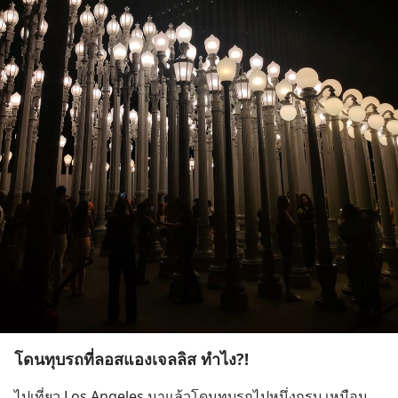
โดนทุบรถที่ลอสแองเจลลิส ทำไง?!
ไปเที่ยว Los Angeles มาแล้วโดนทุบรถไปหนึ่งกรุบ เหมือน