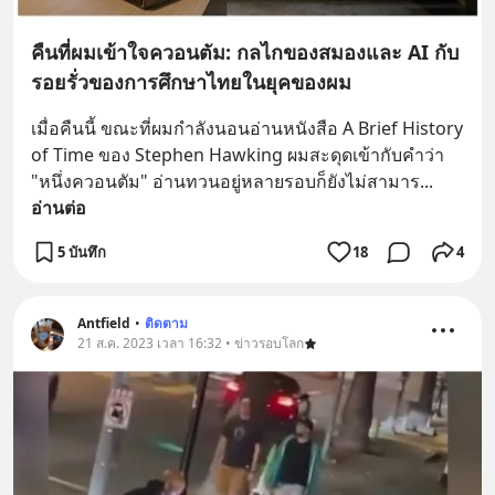
คืนที่ผมเข้าใจควอนตัม: กลไกของสมองและ AI กับ
รอยรั่วของการศึกษาไทยในยุคของผม
เมื่อคืนนี้ ขณะที่ผมกำลังนอนอ่านหนังสือ A Brief History 
of Time ของ Stephen Hawking ผมสะดุดเข้ากับคำว่า 
"หนึ่งควอนตัม" อ่านทวนอยู่หลายรอบก็ยังไม่สามาร
... 
อ่านต่อ
5 บันทึก
18
4
Antfield
•
ติดตาม
21 ส.ค. 2023 เวลา 16:32 • ข่าวรอบโลก