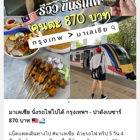
มาเลเซีย นั่งรถไฟไปได้ กรุงเทพฯ - ปาดังเบซาร์
870 บาท 🇲🇾🚅
แบ็คแพคเดินทางไป #มาเลเซีย  ด้วยรถไฟ ทริป 5 วัน 4 