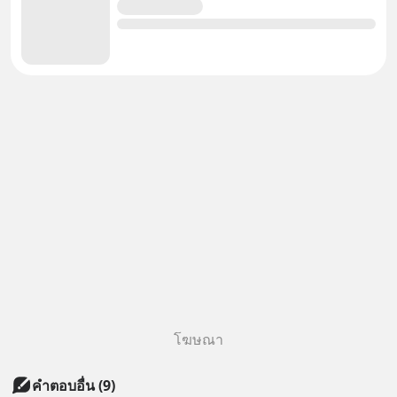
โฆษณา
คำตอบอื่น
(
9
)