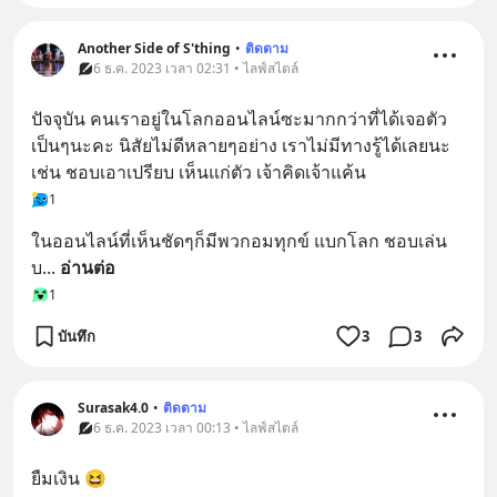
Another Side of S'thing
•
ติดตาม
6 ธ.ค. 2023 เวลา 02:31 • ไลฟ์สไตล์
ปัจจุบัน คนเราอยู่ในโลกออนไลน์ซะมากกว่าที่ได้เจอตัว
เป็นๆนะคะ นิสัยไม่ดีหลายๆอย่าง เราไม่มีทางรู้ได้เลยนะ 
เช่น ชอบเอาเปรียบ เห็นแก่ตัว เจ้าคิดเจ้าแค้น
1
ในออนไลน์ที่เห็นชัดๆก็มีพวกอมทุกข์ แบกโลก ชอบเล่น
บ
... 
อ่านต่อ
1
บันทึก
3
3
Surasak4.0
•
ติดตาม
6 ธ.ค. 2023 เวลา 00:13 • ไลฟ์สไตล์
ยืมเงิน 😆