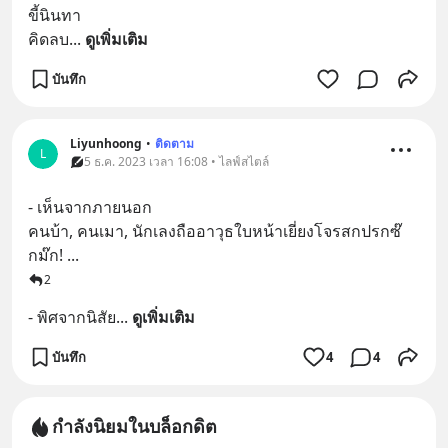
ขี้นินทา
คิดลบ
... 
ดูเพิ่มเติม
บันทึก
Liyunhoong
•
ติดตาม
L
5 ธ.ค. 2023 เวลา 16:08 • ไลฟ์สไตล์
- เห็นจากภายนอก
คนบ้า, คนเมา, นักเลงถืออาวุธใบหน้าเยี่ยงโจรสกปรกซ๊
กม๊ก! ...
2
- พิศจากนิสัย
... 
ดูเพิ่มเติม
บันทึก
4
4
กำลังนิยมในบล็อกดิต