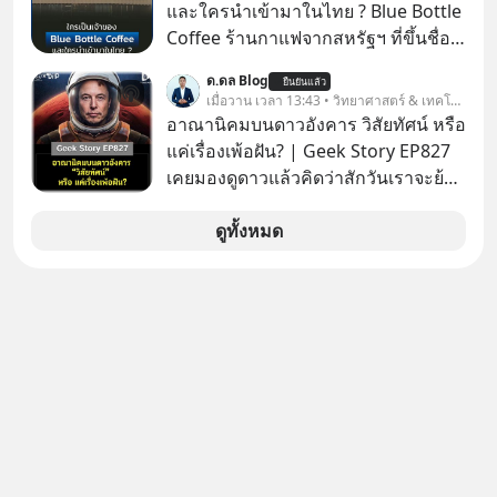
และใครนำเข้ามาในไทย ? Blue Bottle
จริง ๆ ลงทุนแมนจะเล่าให้ฟัง
Coffee ร้านกาแฟจากสหรัฐฯ ที่ขึ้นชื่อ
เรื่องความพิถีพิถัน กำลังจะเปิดสาขา
ด.ดล Blog
ยืนยันแล้ว
แรกในประเทศไทย ที่ Central Park
เมื่อวาน เวลา 13:43 • วิทยาศาสตร์ & เทคโนโลยี
อาณานิคมบนดาวอังคาร วิสัยทัศน์ หรือ
แค่เรื่องเพ้อฝัน? | Geek Story EP827
เคยมองดูดาวแล้วคิดว่าสักวันเราจะย้าย
ไปอยู่บนดาวอังคารตามที่ Elon Musk
หรือ Jeff Bezos บอกไว้หรือเปล่า ภาพ
ดูทั้งหมด
ฝันที่มหาเศรษฐีซิลิคอนแวลลีย์วาดไว้ว่า
มนุษย์นับล้านจะไปสร้างอาณานิคม
ใหม่ ล้อมรอบด้วยเทคโนโลยีสุดล้ำ อาจ
จะฟังดูน่าตื่นเต้น แต่ความจริงที่ถูกซ่อน
ไว้ใต้พรมคือ ดาวอังคารเป็นเพียงนรกที่
เต็มไปด้วยรังสีมรณะและฝุ่นพิษ แล้ว
ทำไมบรรดาผู้นำเทคโนโลยีถึงยัง
พยายามหลอกขายฝันลมๆ แล้งๆ นี้ให้
กับคนทั้งโลก พวกเขากำลังซ่อนความ