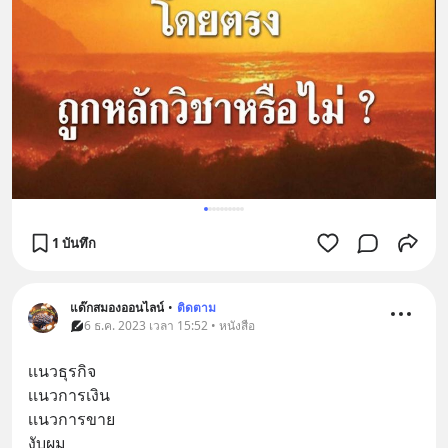
1 บันทึก
แด๊กสมองออนไลน์
•
ติดตาม
6 ธ.ค. 2023 เวลา 15:52 • หนังสือ
เเนวธุรกิจ 
เเนวการเงิน
เเนวการขาย
งับผม