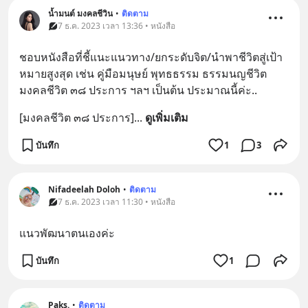
น้ำมนต์ มงคลชีวิน
•
ติดตาม
7 ธ.ค. 2023 เวลา 13:36 • หนังสือ
ชอบหนังสือที่ชี้แนะแนวทาง/ยกระดับจิต/นำพาชีวิตสู่เป้า
หมายสูงสุด เช่น คู่มือมนุษย์ พุทธธรรม ธรรมนญชีวิต 
มงคลชีวิต ๓๘ ประการ ฯลฯ เป็นต้น ประมาณนี้ค่ะ..
[มงคลชีวิต ๓๘ ประการ]
... 
ดูเพิ่มเติม
บันทึก
1
3
Nifadeelah Doloh
•
ติดตาม
7 ธ.ค. 2023 เวลา 11:30 • หนังสือ
แนวพัฒนาตนเองค่ะ
บันทึก
1
Paks.
•
ติดตาม