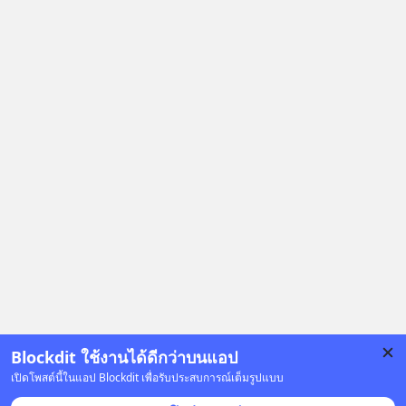
ลับอะไรไว้เบื้องหลังโปรเจกต์อวกาศที่
ผลาญทรัพยากรมหาศาล วันนี้เราจะมา
กะเทาะเปลือกความลวงโลกนี้กัน ใครที่
คิดว่าอนาคตของมนุษยชาติอยู่บนดาว
ดวงอื่น เลือกฟังกันได้เลยนะครับ อย่า
ลืมกด Follow ติดตาม PodCast ช่อง
Geek Forever’s Podcast ของผมกัน
ด้วยนะครับ 🎧 ฟังผ่าน Spotify :
https://tinyurl.com/3yma5h3e 🎧
ฟังผ่าน Apple Podcast :
https://apple.co/2lEqPPg 🎧 ฟังผ่าน
Podbean :
https://tinyurl.com/4kurcs6x 🎧 ฟัง
ผ่าน Youtube :
https://youtu.be/W2U60tbaMqM
The original article appeared here
https://www.tharadhol.com/geek-
Blockdit ใช้งานได้ดีกว่าบนแอป
story-ep827-is-a-colony-on-mars-
เปิดโพสต์นี้ในแอป Blockdit เพื่อรับประสบการณ์เต็มรูปแบบ
real/ ติดตามสาระดี ๆ อัพเดททุกวันผ่าน
โฆษณา