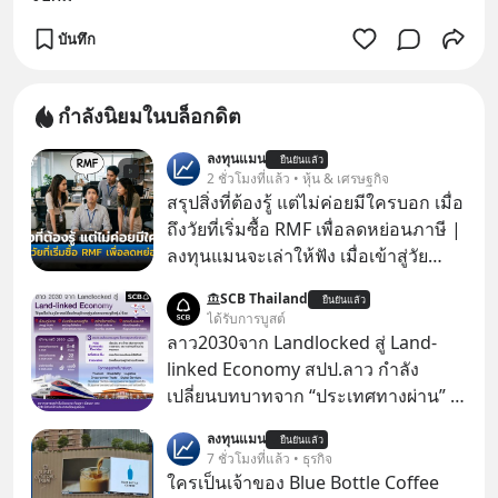
บันทึก
กำลังนิยมในบล็อกดิต
ลงทุนแมน
ยืนยันแล้ว
2 ชั่วโมงที่แล้ว • หุ้น & เศรษฐกิจ
สรุปสิ่งที่ต้องรู้ แต่ไม่ค่อยมีใครบอก เมื่อ
ถึงวัยที่เริ่มซื้อ RMF เพื่อลดหย่อนภาษี |
ลงทุนแมนจะเล่าให้ฟัง เมื่อเข้าสู่วัย
ทำงานและเริ่มมีรายได้ถึงเกณฑ์เสีย
SCB Thailand
ยืนยันแล้ว
ภาษี หลายคนมักได้รับคำแนะนำให้
ได้รับการบูสต์
ลงทุนใน RMF เพราะนอกจากจะช่วยลด
ลาว2030จาก Landlocked สู่ Land-
หย่อนภาษีได้แล้ว ยังเป็นโอกาสในการ
linked Economy สปป.ลาว กำลัง
สร้างความมั่งคั่งระยะยาว แต่น้อยคน
เปลี่ยนบทบาทจาก “ประเทศทางผ่าน” สู่
นักที่จะลงลึกว่า ถ้าลงทุนใน RMF ควรรู้
“ศูนย์กลางเศรษฐกิจและโลจิสติกส์”
ลงทุนแมน
อะไรบ้าง ควรดู ตรงไหน ทำอย่างไร ถึง
ยืนยันแล้ว
ของอนุภูมิภาคลุ่มแม่น้ำโขง
7 ชั่วโมงที่แล้ว • ธุรกิจ
จะดีกับเรา แล้วเราควรรู้ข้อมูลอะไร
ใครเป็นเจ้าของ Blue Bottle Coffee
เกี่ยวกับ RMF บ้าง เพื่อให้นำไปใช้ต่อได้