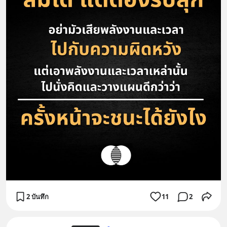
2 บันทึก
11
2