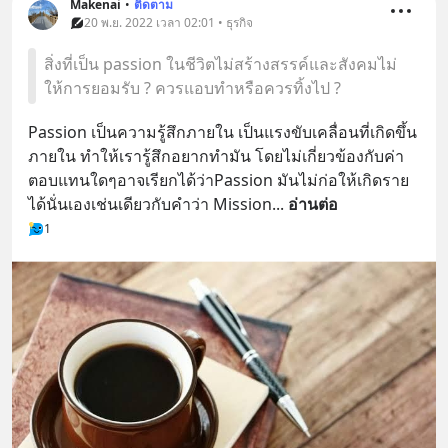
Makenai
•
ติดตาม
20 พ.ย. 2022 เวลา 02:01 • ธุรกิจ
สิ่งที่เป็น passion ในชีวิตไม่สร้างสรรค์และสังคมไม่
ให้การยอมรับ ? ควรแอบทำหรือควรทิ้งไป ?
Passion เป็นความรู้สึกภายใน เป็นแรงขับเคลื่อนที่เกิดขึ้น
ภายใน ทำให้เรารู้สึกอยากทำมัน โดยไม่เกี่ยวข้องกับค่า
ตอบแทนใดๆอาจเรียกได้ว่าPassion มันไม่ก่อให้เกิดราย
ได้นั่นเองเช่นเดียวกับคำว่า Mission
... 
อ่านต่อ
1