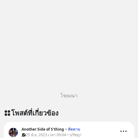
โฆษณา
โพสต์ที่เกี่ยวข้อง
Another Side of S'thing
•
ติดตาม
25 มิ.ย. 2023 เวลา 09:04 • ปรัชญา