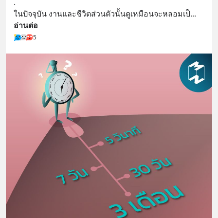
.
ในปัจจุบัน งานและชีวิตส่วนตัวนั้นดูเหมือนจะหลอมเป็
... 
อ่านต่อ
5