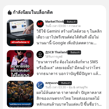
กำลังนิยมในบล็อกดิต
MarketThink
ยืนยันแล้ว
วันนี้ เวลา 03:00 • การตลาด
วิธีใช้ Gemini สร้างสไลด์สวย ๆ ในคลิก
เดียว เอาไปพรีเซนต์ต่อได้ทันที เมื่อไม่
นานมานี้ Google เพิ่งอัปเดตความ
สามารถใหม่ให้กับ Google Slides ให้
SCB Thailand
ยืนยันแล้ว
สามารถใช้ Gemini ช่วยสร้างสไลด์นำ
ได้รับการบูสต์
เสนอแบบสวย ๆ ได้ในคลิกเดียว ไม่ต้อง
“ธนาคารจริง ต้องไม่ส่งลิงก์ทาง SMS
เสียเวลาทำเองอีกต่อไป
หรืออีเมล” เคยเจอมั้ย? มีคนอ้างว่าโทร
จากธนาคาร บอกว่าบัญชีมีปัญหา แล้ว
ให้กดลิงก์โน่นนี่ หรือสแกนคิวอาร์โค้ด
ลงทุนแมน
ยืนยันแล้ว
ทันที มาฟัง “ป้าเก๋าเล่ากลโกง” เพื่อรู้ทัน
วันนี้ เวลา 03:30 • หุ้น & เศรษฐกิจ
มุกหลอกลวงในคราบความน่าเชื่อถือ
ผลไม้ล้นตลาด ราคาตกต่ำ ปัญหาคลาส
กันค่ะ #แก้เกมกลโกง #ป้าเก๋าเล่ากล
สิกของเกษตรกรไทย ไทยส่งออกผลไม้
โกง #LivesSustainably #อยู่อย่าง
หลักแสนล้านบาทในแต่ละปี ขึ้นชื่อว่า
ยั่งยืน #CyberSecurity #ป้าเก๋า