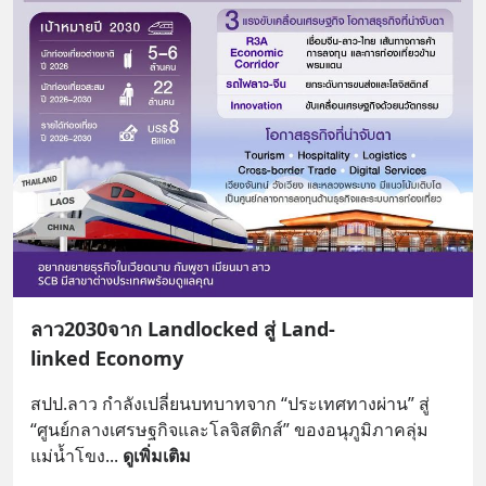
ลาว2030จาก Landlocked สู่ Land-
linked Economy
สปป.ลาว กำลังเปลี่ยนบทบาทจาก “ประเทศทางผ่าน” สู่ 
“ศูนย์กลางเศรษฐกิจและโลจิสติกส์” ของอนุภูมิภาคลุ่ม
แม่น้ำโขง
... 
ดูเพิ่มเติม