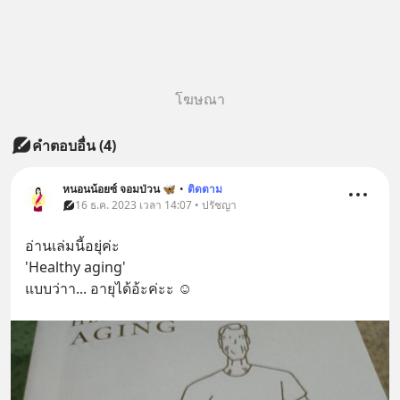
โฆษณา
คำตอบอื่น
(
4
)
หนอนน้อยซ์ จอมป่วน 🦋
•
ติดตาม
16 ธ.ค. 2023 เวลา 14:07 • ปรัชญา
อ่านเล่มนี้อยุ่ค่ะ
'Healthy aging'
แบบว่าา... อายุได้อ้ะค่ะะ ☺️