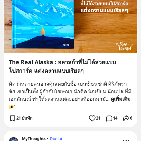
The Real Alaska : อลาสก้าที่ไม่ได้สวยแบบ
โปสการ์ด แต่งดงามแบบเรียลๆ
คิดว่าหลายคนอาจคุ้นเคยกับชื่อ เบนซ์ ธนชาติ ศิริภัทรา
ชัย เขาเป็นทั้ง ผู้กำกับโฆษณา นักคิด นักเขียน นักแปล ที่มี
เอกลักษณ์ ทำให้ผลงานแต่ละอย่างที่ออกมามั
... 
ดูเพิ่มเติม
1
21 บันทึก
21
14
6
MyThoughts
•
ติดตาม