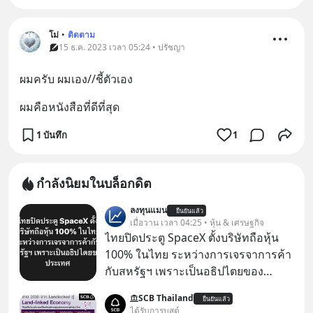
โม่
•
ติดตาม
15 ธ.ค. 2023 เวลา 05:24 • ปรัชญา
ผมครับ ผมเอง//ชี้ตัวเอง
ผมคือหนังสือที่ดีที่สุด
1 บันทึก
1
กำลังนิยมในบล็อกดิต
ลงทุนแมน
ยืนยันแล้ว
เมื่อวาน เวลา 04:25 • หุ้น & เศรษฐกิจ
ไทยปิดประตู SpaceX ตั้งบริษัทถือหุ้น
100% ในไทย ระหว่างการเจรจาการค้า
กับสหรัฐฯ เพราะเป็นอธิปไตยของ
ประเทศ Bloomberg รายงาน ไทย
SCB Thailand
ยืนยันแล้ว
ประกาศจุดยืนชัดเจนว่า จะไม่อนุญาต
ได้รับการบูสต์