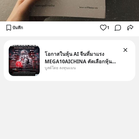
บันทึก
1
โอกาสในหุ้น AI จีนที่มาแรง
MEGA10AICHINA คัดเลือกหุ้น
บูสต์โดย ลงทุนแมน
ใหม่ 9 ตัว เข้ากองทุน.. ครอบคลุม
ทั้งซัปพลายเชน AI จีน พิเศษ ช่วง
3 - 19 ส.ค. 69 มีโปรโมชัน ลด
50% ค่าธรรมเนียมซื้อ | ยอด 2
ล้านบาทขึ้นไป ฟรีค่าธรร