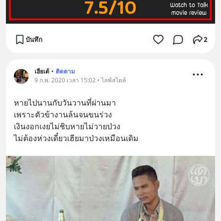
บันทึก
2
เฮียเต้
•
ติดตาม
9 ก.พ. 2020 เวลา 15:02 • ไลฟ์สไตล์
หายไปนานกับวันวานที่ผ่านมา
เพราะตัวข้างานล้นจนขนร่วง
เงินงอกเงยไม่ชิบหายไม่วายป่วง
ไม่ต้องห่วงเดี๋ยวเฮียมาป่วงเหมือนเดิม