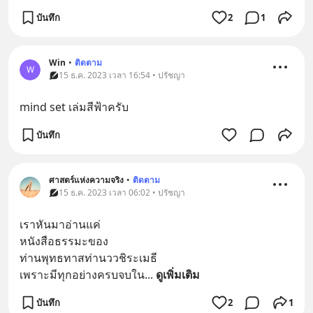
บันทึก
2
1
Win
•
ติดตาม
W
15 ธ.ค. 2023 เวลา 16:54 • ปรัชญา
mind set เล่มสีฟ้าครับ
บันทึก
ศาสตร์แห่งความจริง
•
ติดตาม
15 ธ.ค. 2023 เวลา 06:02 • ปรัชญา
เราหันมาอ่านแค่
หนังสือธรรมะของ
ท่านพุทธทาสท่านววชิระเมธี
เพราะมีทุกอย่างครบจบใน
... 
ดูเพิ่มเติม
บันทึก
2
1