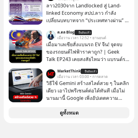
ให้บริษัทสหรัฐฯ ตั้งบริษัทโทรคมนาคม
ลาว2030จาก Landlocked สู่ Land-
ดาวเทียมที่ถือหุ้น 100% โดยชาวต่าง
linked Economy สปป.ลาว กำลัง
ชาติ ในระหว่างการเจรจาการค้ากับ
เปลี่ยนบทบาทจาก “ประเทศทางผ่าน” สู่
รัฐบาลสหรัฐ โดยให้เหตุผลว่าเป็น
“ศูนย์กลางเศรษฐกิจและโลจิสติกส์”
ด.ดล Blog
ประเด็นด้านอธิปไตยของประเทศ
ยืนยันแล้ว
ของอนุภูมิภาคลุ่มแม่น้ำโขง
เมื่อวาน เวลา 12:52 • ยานยนต์
เมื่อมาเลเซียสั่งแบนรถ EV จีน! จุดจบ
ของรถยนต์ไฟฟ้าราคาถูก? | Geek
Talk EP243 เคยสงสัยไหมว่า แบรนด์รถ
EV จากจีนที่กำลังบุกตีตลาดทั่วโลกจน
MarketThink
ยืนยันแล้ว
ราบคาบ จะถูกสกัดดาวรุ่งจนต้องเบรก
เมื่อวาน เวลา 03:00 • การตลาด
หัวทิ่มได้อย่างไร? นี่คือเรื่องจริงที่เพิ่ง
วิธีใช้ Gemini สร้างสไลด์สวย ๆ ในคลิก
เกิดขึ้นในมาเลเซีย เมื่อรัฐบาลประกาศ
เดียว เอาไปพรีเซนต์ต่อได้ทันที เมื่อไม่
งัด “กฎเหล็ก” สั่งบล็อกการนำเข้ารถ EV
นานมานี้ Google เพิ่งอัปเดตความ
ราคาถูกจากจีนแบบสายฟ้าแลบ ตั้ง
สามารถใหม่ให้กับ Google Slides ให้
กำแพงราคานำเข้าขั้นต่ำสูงถึง 1.7 ล้าน
สามารถใช้ Gemini ช่วยสร้างสไลด์นำ
ดูทั้งหมด
บาท! งานนี้ทำเอาค่ายยักษ์ใหญ่อย่าง
เสนอแบบสวย ๆ ได้ในคลิกเดียว ไม่ต้อง
BYD ที่เคยกวาดเรียบยอดขายถึงกับ
เสียเวลาทำเองอีกต่อไป
สะดุดไปไม่เป็น แต่เบื้องหลังมาตรการ