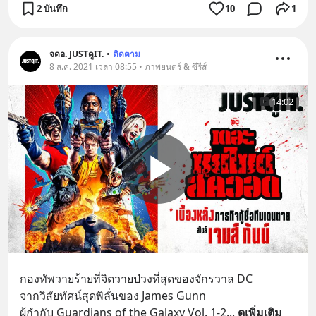
2 บันทึก
10
1
จดอ. JUSTดูIT.
•
ติดตาม
8 ส.ค. 2021 เวลา 08:55 • ภาพยนตร์ & ซีรีส์
14:02
กองทัพวายร้ายที่จิตวายป่วงที่สุดของจักรวาล DC
จากวิสัยทัศน์สุดพิลั่นของ James Gunn
ผู้กำกับ Guardians of the Galaxy Vol. 1-2
... 
ดูเพิ่มเติม