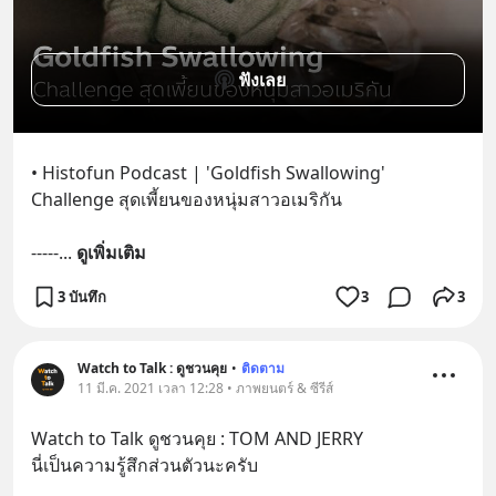
ฟังเลย
• Histofun Podcast | 'Goldfish Swallowing' 
Challenge สุดเพี้ยนของหนุ่มสาวอเมริกัน
-----
... 
ดูเพิ่มเติม
3 บันทึก
3
3
Watch to Talk : ดูชวนคุย
•
ติดตาม
11 มี.ค. 2021 เวลา 12:28 • ภาพยนตร์ & ซีรีส์
Watch to Talk ดูชวนคุย : TOM AND JERRY
นี่เป็นความรู้สึกส่วนตัวนะครับ