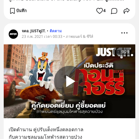
บันทึก
4
จดอ. JUSTดูIT.
•
ติดตาม
23 ก.พ. 2021 เวลา 00:33 • ภาพยนตร์ & ซีรีส์
9:29
เปิดตำนาน คู่ปรับเต็งหนึ่งตลอดกาล 
กับความชุลมุนมโหฬารสุดวายป่วง 