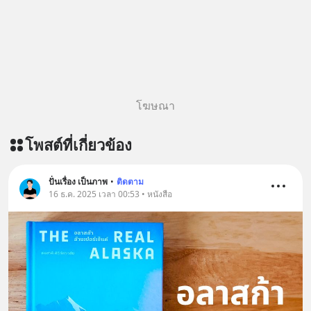
original article appeared here
https://www.tharadhol.com/geek-
talk-ep243-when-malaysia-banned-
chinese-evs/ ติดตามสาระดี ๆ อัพเดท
ทุกวันผ่าน Line OA ด.ดล Blog คลิกเลย
--> https://lin.ee/aMEkyNA
โฆษณา
========================= 📣
สนับสนุนโดย 📣
โพสต์ที่เกี่ยวข้อง
=========================
เครียด หลับยาก ผมอยากแนะนำ
ผลิตภัณฑ์เสริมอาหาร Diip CBD ช่วย
ปั่นเรื่อง เป็นภาพ
•
ติดตาม
บรรเทาความเครียด ลดความวิตกกังวล
16 ธ.ค. 2025 เวลา 00:53 • หนังสือ
เพิ่มการผ่อนคลาย ซึ่งช่วยให้การนอน
หลับมีประสิทธิภาพมากยิ่งขึ้น 📍 สนใจ
สั่งซื้อสินค้า Diip CBD 💬 LINE :
@diipgeek 🔗 หรือกดลิงก์
https://lin.ee/U91Fzyz