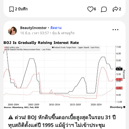
2 บันทึก
6
2
BeautyInvestor
•
ติดตาม
16 มิ.ย. เวลา 03:57 • หุ้น & เศรษฐกิจ
⚠️ ด่วน! BOJ หักดิบขึ้นดอกเบี้ยสูงสุดในรอบ 31 ปี
ทุบสถิติตั้งแต่ปี 1995 แม้ผู้ว่าฯ ไม่เข้าประชุม