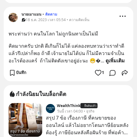
นายเมาแมน
•
ติดตาม
18 ธ.ค. 2023 เวลา 05:54 • ความคิดเห็น
พระท่านว่า คนในโลก ไม่ถูกนินทาเป็นไม่มี
คิดมากครับ ปกติ ดีเกินก็ไม่ได้ แค่ลองทบทวนว่าเราทำดี
แล้วรึเปล่าก็พอ ถ้าดี เจ้านายไม่ได้บ่น ก็ไม่มีความจำเป็น
อะไรต้องแคร์  ถ้าไม่ติดตังเขาอยู่อ่ะนะ 😁
... 
ดูเพิ่มเติม
บันทึก
1
กำลังนิยมในบล็อกดิต
WealthThink
ยืนยันแล้ว
วันนี้ เวลา 04:00 • ธุรกิจ
สรุป 7 ข้อ เรื่องภาษี ที่คนขายของ
ออนไลน์ แล้วไม่อยากโดนภาษีย้อนหลัง
ต้องรู้ ภาษีย้อนหลังคือฝันร้าย ที่พ่อค้า