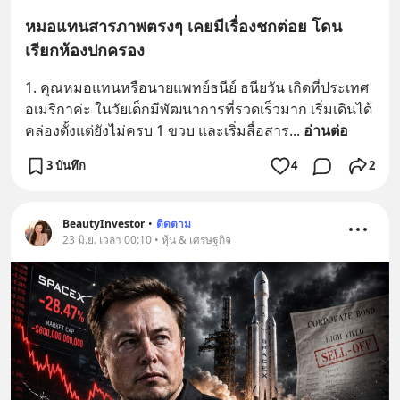
หมอแทนสารภาพตรงๆ เคยมีเรื่องชกต่อย โดน
เรียกห้องปกครอง
1. คุณหมอแทนหรือนายแพทย์ธนีย์ ธนียวัน เกิดที่ประเทศ
อเมริกาค่ะ ในวัยเด็กมีพัฒนาการที่รวดเร็วมาก เริ่มเดินได้
คล่องตั้งแต่ยังไม่ครบ 1 ขวบ และเริ่มสื่อสาร
... 
อ่านต่อ
3 บันทึก
4
2
BeautyInvestor
•
ติดตาม
23 มิ.ย. เวลา 00:10 • หุ้น & เศรษฐกิจ