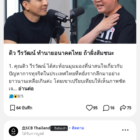
ดิว วีรวัฒน์ ทำนายอนาคตไทย ถ้าฝั่งส้มชนะ
1. คุณดิว วีรวัฒน์ ได้สะท้อนมุมมองที่น่าสนใจเกี่ยวกับ
ปัญหาการทุจริตในประเทศไทยที่หยั่งรากลึกมาอย่าง
ยาวนานเหลือเกินค่ะ โดยเขาเปรียบเทียบให้เห็นภาพชัด
เจ
... 
อ่านต่อ
5
64 บันทึก
95
16
75
SCB Thailand
•
ติดตาม
ยืนยันแล้ว
ได้รับการบูสต์