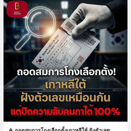
⚠️ ถอดสมการโกงเลือกตั้งเกาหลีใต้ ฝังตัวเลข