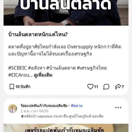
บ้านล้นตลาดหนักแค่ไหน?
ตลาดที่อยู่อาศัยไทยกำลังเจอ Oversupply หนักกว่าที่คิด 
และปัญหานี้อาจไม่ได้จบแค่เรื่องเศรษฐกิจ 
#SCBEIC #อสังหา #บ้านล้นตลาด #เศรษฐกิจไทย 
#EICArou
... 
ดูเพิ่มเติม
10 บันทึก
11
7
ร้อยแปดพันเก้ากับหมอเฉลิมชัย
•
ติดตาม
2 พ.ค. เวลา 04:50
คลินิกบ้านคุณหมอ ประชาชื่น ศูนย์โรคภูมิแพ้ หอบหืด