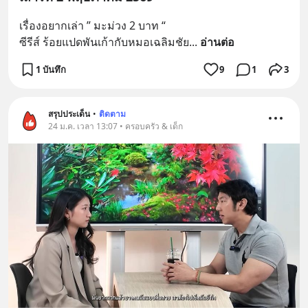
เรื่องอยากเล่า ” มะม่วง 2 บาท “
ซีรีส์ ร้อยแปดพันเก้ากับหมอเฉลิมชัย
... 
อ่านต่อ
1 บันทึก
9
1
3
สรุปประเด็น
•
ติดตาม
24 ม.ค. เวลา 13:07 • ครอบครัว & เด็ก