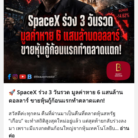
🚀 SpaceX ร่วง 3 วันรวด มูลค่าหาย 6 แสนล้าน
ดอลลาร์ ขายหุ้นกู้ก้อนแรกทำตลาดแตก!
สวัสดีค่ะทุกคน คืนที่ผ่านมาเป็นคืนที่ตลาดหุ้นสหรัฐ 
“เกือบ” จะทำสถิติสูงสุดใหม่อยู่แล้ว แต่สุดท้ายกลับร่วงลง
มา เพราะมีแรงกดดันก้อนใหญ่จากหุ้นเทคโนโลยีบ
... 
อ่าน
ต่อ