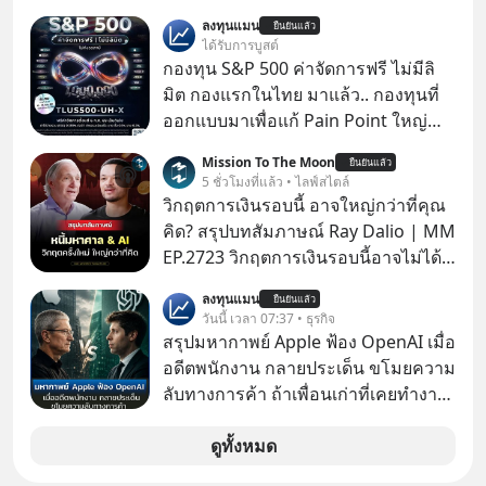
แม่ค้าคนไหนก็คงไม่อยากพบเจอ
ลงทุนแมน
ยืนยันแล้ว
ได้รับการบูสต์
กองทุน S&P 500 ค่าจัดการฟรี ไม่มีลิ
มิต กองแรกในไทย มาแล้ว.. กองทุนที่
ออกแบบมาเพื่อแก้ Pain Point ใหญ่
ของนักลงทุนไทยพร้อมกัน 3 เรื่อง
Mission To The Moon
ยืนยันแล้ว
5 ชั่วโมงที่แล้ว • ไลฟ์สไตล์
วิกฤตการเงินรอบนี้ อาจใหญ่กว่าที่คุณ
คิด? สรุปบทสัมภาษณ์ Ray Dalio | MM
EP.2723 วิกฤตการเงินรอบนี้อาจไม่ได้
เหมือนทุกครั้งที่เราเคยเจอ เมื่อ Ray
ลงทุนแมน
ยืนยันแล้ว
Dalio ชายผู้เคยทำนายวิกฤตเศรษฐกิจ
วันนี้ เวลา 07:37 • ธุรกิจ
มาแล้วหลายต่อหลายครั้ง ออกมาส่ง
สรุปมหากาพย์ Apple ฟ้อง OpenAI เมื่อ
สัญญาณเตือนระเบิดเวลาลูกใหม่ที่
อดีตพนักงาน กลายประเด็น ขโมยความ
กำลังก่อตัวขึ้น จาก "ระเบิดหนี้สิน
ลับทางการค้า ถ้าเพื่อนเก่าที่เคยทำงาน
มหาศาล" ผสานเข้ากับ "ฟองสบู่กระแส
ด้วยกัน ทักมาขอให้เราช่วยหาไฟล์งาน
AI" ที่ผู้คนกำลังแห่ไล่ราคาอย่างบ้าคลั่ง
เก่าที่เขาเคยทำไว้ ตอนยังอยู่บริษัท
ดูทั้งหมด
บทเรียนจากประวัติศาสตร์ 500 ปี บอก
เดียวกัน