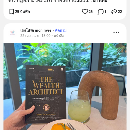
จริง กฎหมายไทยไม่ได้กำหนดไว้แบบนั้น
... 
อ่านต่อ
25 บันทึก
25
1
22
เล่มโปรด mon livre
•
ติดตาม
22 เม.ย. เวลา 13:00 • หนังสือ