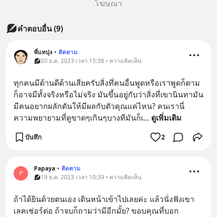
โฆษณา
คำตอบอื่น
(
9
)
พี่แทปุง
•
ติดตาม
20 ธ.ค. 2023 เวลา 15:38 • ความคิดเห็น
ทุกคนมีด้านดีด้านเสียครับสิ่งทึ่คนอื่นพูดหรือเราพูดก็ตาม
ก็อาจมีทั้งจริงหรือไม่จริง มันขึ้นอยู่กับว่าสิ่งที่เขานินทามัน
มีคนอยากผลักดันให้มีผลกับตัวคุณแค่ไหน? คนเรานี่
ความพยายามที่ดูขาดๆเกินๆบางทีมันก็เ
... 
ดูเพิ่มเติม
บันทึก
2
Papaya
•
ติดตาม
P
19 ธ.ค. 2023 เวลา 10:39 • ความคิดเห็น
ถ้าได้ยินด้วยตนเอง เดินหน้าเข้าไปเลยค่ะ แล้วนั่งฟังเขา
เลคเช่อร์ต่อ ถ้าจบก็ถามว่ามีอีกมั้ย? ขอบคุณที่บอก