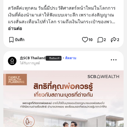
สวัสดีค่ะทุกคน วันนี้มีประวัติศาสตร์หน้าใหม่ในโลกการ
เงินที่ต้องนำมาเล่าให้ฟังแบบเจาะลึก เพราะส่งสัญญาณ
แรงสั่นสะเทือนไปทั่วโลก รวมถึงเงินในกระเป๋าของพว
... 
อ่านต่อ
บันทึก
10
2
2
SCB Thailand
•
ติดตาม
ยืนยันแล้ว
ได้รับการบูสต์