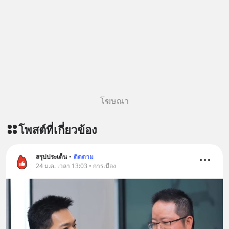
โฆษณา
โพสต์ที่เกี่ยวข้อง
สรุปประเด็น
•
ติดตาม
24 ม.ค. เวลา 13:03 • การเมือง