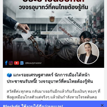
🗳️ แกะรอยเศรษฐศาสตร์ นักการเมืองได้หน้า
ประชาชนรับหนี้! วงจรอุบาทว์ที่คนไทยต้องรู้ทัน
สวัสดีค่ะทุกคน กลับมาเจอกันอีกแล้วกับเรื่องเงินๆ ทองๆ ที่
ฟังดูเหมือนไกลตัวแต่จริงๆ แล้วมันกำลังหายใจรดต้นคอ
พวกเราทุกคนอยู่ วันนี้ขออนุญาตเปิดโหมดดึงสต
... 
อ่าน
Blockdit ใช้งานได้ดีกว่าบนแอป