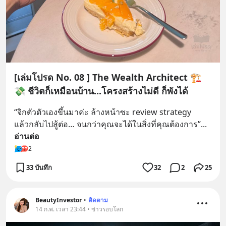
[เล่มโปรด No. 08 ] The Wealth Architect 🏗️
💸 ชีวิตก็เหมือนบ้าน...โครงสร้างไม่ดี ก็พังได้
“จิกตัวตัวเองขึ้นมาค่ะ ล้างหน้าซะ review strategy 
แล้วกลับไปสู้ต่อ… จนกว่าคุณจะได้ในสิ่งที่คุณต้องการ”
... 
อ่านต่อ
2
33 บันทึก
32
2
25
BeautyInvestor
•
ติดตาม
14 ก.พ. เวลา 23:44 • ข่าวรอบโลก