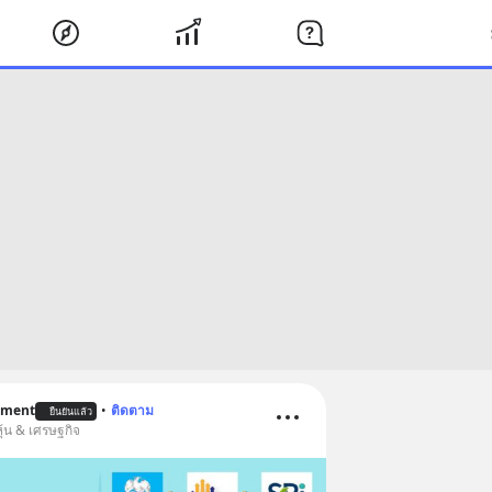
ement
•
ติดตาม
ยืนยันแล้ว
ุ้น & เศรษฐกิจ