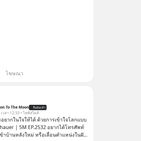
โฆษณา
ion To The Moon
ยืนยันแล้ว
. เวลา 12:33 • ไลฟ์สไตล์
อยากในใจให้ได้ ด้วยการเข้าใจโลกแบบ
auer | 5M EP.2532 อยากได้โทรศัพท์
เข้าบ้านหลังใหม่ หรือเลื่อนตำแหน่งในฝัน