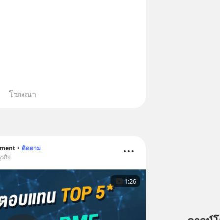
โฆษณา
ement
•
ติดตาม
ุรกิจ
1:26