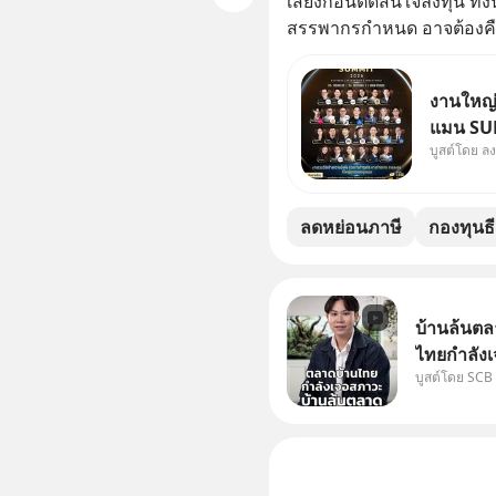
เสี่ยงก่อนตัดสินใจลงทุน ทั้
สรรพากรกำหนด อาจต้องคืนส
งานใหญ่ท
แมน SUM
บูสต์โดย ล
ธุรกิจ 
Jones’ 
MizuMi,
ลดหย่อนภาษี
กองทุนธ
ความรู้ก
บ้านล้นตล
ไทยกำลังเ
บูสต์โดย SCB
ปัญหานี้อา
#SCBEIC #
ไทย #EICAr
คลิปท