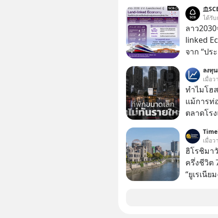
เคยสงสัย
SC
ความสุขนั้นกล
ได้รับ
ฐานของมน
ลาว2030จ
ปรัชญาชาว
linked E
ก่อน แล้
จาก “ประ
ความสุขที
โลจิสติกส
ลงทุ
สต์ 5M EP. นี้ #goodtime #5min
เมื่อว
#missio
ทำไมโฮสเ
แม้การท่อ
ตลาดโรงแ
แต่รู้หรือ
Timel
ประกอบกา
เมื่อ
16% ขณะที่ผู้ประกอบการโฮสเทลและที่พักขนาด
ฮิโรชิมาว
เล็ก ซึ่งม
ครึ่งชีวิ
กลับโตเพียง 1.3% เท
“ยูเรเนีย
เล็ก ? อะ
อันตรายไป
ปลดล็อกก
หลักที่ทำ
มากกว่าที่เป็นอยู่ ?
ทิ้งระเบิด