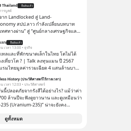
ไหมว่าทำไมพอได้ของที่อยากได้มาแล้ว
B Thailand
ยืนยันแล้ว
ับอยู่กับเราได้ไม่นาน? นี่คือกลไกพื้น
การบูสต์
ุษย์ที่ Arthur Schopenhauer นัก
าก Landlocked สู่ Land-
เยอรมันเคยอธิบายไว้เมื่อ 200 กว่าปี
conomy สปป.ลาว กำลังเปลี่ยนบทบาท
วเราจะหยุดวงจรความอยากในใจเพื่อ
เทศทางผ่าน” สู่ “ศูนย์กลางเศรษฐกิจและ
่ยั่งยืนได้อย่างไร? ติดตามได้ในพอดแค
์” ของอนุภูมิภาคลุ่มแม่น้ำโขง
นแมน
utespodcast
ยืนยันแล้ว
าน เวลา 13:00 • ธุรกิจ
ntothemoonpodcast
ทลและที่พักขนาดเล็กในไทย โตไม่ได้
งเที่ยวโต ? | Talk ลงทุนแมน ปี 2567
รมไทยมูลค่ารวมเฉียด 4 แสนล้านบาท
ไม่ว่า รายได้กว่า 85% กระจุกอยู่กับผู้
ess History (ประวัติศาสตร์ไร้กาลเวลา)
รรายใหญ่ และมีอัตราการเติบโตได้ถึง
วาน เวลา 12:03 • ประวัติศาสตร์
ันนี้ปลอดภัยจากรังสีได้อย่างไร? แม้ว่าค่า
ีสัดส่วนถึง 91% ของธุรกิจที่พักทั้งหมด
ต 700 ล้านปีจะฟังดูยาวนาน และดูเหมือนว่า
่านั้น เกิดอะไรขึ้นกับที่พักราย
ม-235 (Uranium-235)” น่าจะยังคง
ไรคือข้อจำกัดที่ทำให้โตไม่สุด และต้อง
อีกยาวนานมาก แต่อันที่จริง นี่คือสาเหตุ
ฎเกณฑ์ไหน เพื่อให้รายเล็กเติบโตได้
ให้ยูเรเนียมไม่ใช่ภัยคุกคามหลักหลังการ
ดูทั้งหมด
 Talk ลงทุนแมนชวนมา
ที่ฮิโรชิมา