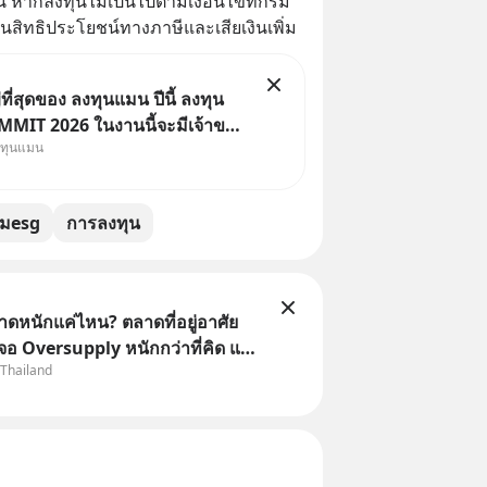
งนี้ หากลงทุนไม่เป็นไปตามเงื่อนไขที่กรม
ิทธิประโยชน์ทางภาษีและเสียเงินเพิ่ม
ี่สุดของ ลงทุนแมน ปีนี้ ลงทุน
MIT 2026 ในงานนี้จะมีเจ้าของ
งทุนแมน
Dr.PONG, หมึกกรุบ, Srichand,
Salad, LA GLACE, Fastwork,
 KARMART, อิชิตัน มาแชร์
ีมesg
การลงทุน
ารสร้างธุรกิจ
าดหนักแค่ไหน? ตลาดที่อยู่อาศัย
จอ Oversupply หนักกว่าที่คิด และ
 Thailand
จไม่ได้จบแค่เรื่องเศรษฐกิจ
อสังหา #บ้านล้นตลาด #เศรษฐกิจ
ound #SCBThailand สามารถดู