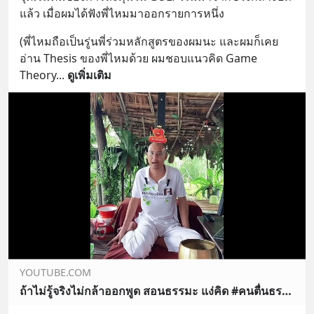
แล้ว เมื่อผมได้ฟังพี่ไหมมาออกรายการหนึ่ง
(พี่ไหมถือเป็นรู่นพี่ร่วมหลักสูตรของผมนะ และผมก็เคย
อ่าน Thesis ของพี่ไหมด้วย ผมชอบแนวคิด Game 
Theory
... 
ดูเพิ่มเติม
YOUTUBE.COM
ถ้าไม่รู้จริงไม่กล้าออกพูด สอนธรรมะ แง่คิด #คนตื่นธรรม