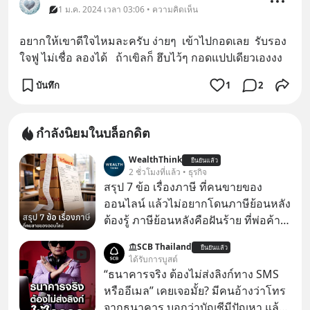
1 ม.ค. 2024 เวลา 03:06 • ความคิดเห็น
อยากให้เขาดีใจไหมละครับ ง่ายๆ  เข้าไปกอดเลย  รับรอง
ใจฟู ไม่เชื่อ ลองได้   ถ้าเขิลก็ ฮึบไว้ๆ กอดแปปเดียวเองงง
บันทึก
1
2
กำลังนิยมในบล็อกดิต
WealthThink
ยืนยันแล้ว
2 ชั่วโมงที่แล้ว • ธุรกิจ
สรุป 7 ข้อ เรื่องภาษี ที่คนขายของ
ออนไลน์ แล้วไม่อยากโดนภาษีย้อนหลัง
ต้องรู้ ภาษีย้อนหลังคือฝันร้าย ที่พ่อค้า
แม่ค้าคนไหนก็คงไม่อยากพบเจอ
SCB Thailand
ยืนยันแล้ว
ได้รับการบูสต์
“ธนาคารจริง ต้องไม่ส่งลิงก์ทาง SMS
หรืออีเมล” เคยเจอมั้ย? มีคนอ้างว่าโทร
จากธนาคาร บอกว่าบัญชีมีปัญหา แล้ว