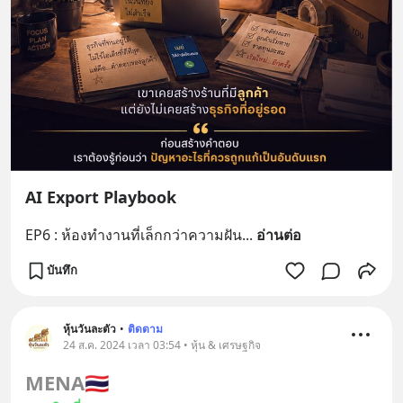
AI Export Playbook
EP6 : ห้องทำงานที่เล็กกว่าความฝัน
... 
อ่านต่อ
บันทึก
หุ้นวันละตัว
•
ติดตาม
24 ส.ค. 2024 เวลา 03:54 • หุ้น & เศรษฐกิจ
MENA
🇹🇭