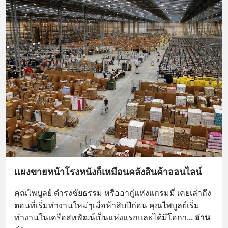
แผงขายหน้าโรงหนังก็เหมือนคลังสินค้าออนไลน์
คุณไพบูลย์ ดำรงชัยธรรม หรืออากู๋แห่งแกรมมี่ เคยเล่าถึง
ตอนที่เริ่มทำงานใหม่ๆเมื่อห้าสิบปีก่อน คุณไพบูลย์เริ่ม
ทำงานในเครือสหพัฒน์เป็นแห่งแรกและได้มีโอกา
... 
อ่าน