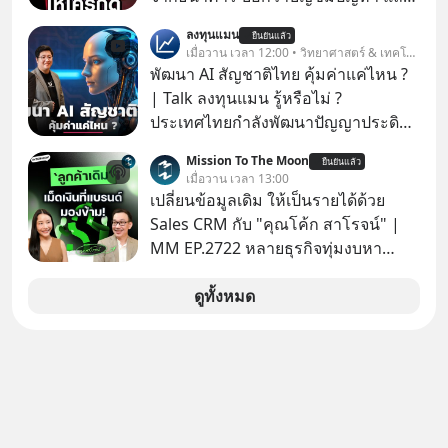
ให้กดลิงก์โน่นนี่ หรือสแกนคิวอาร์โค้ด
ลงทุนแมน
ยืนยันแล้ว
ทันที มาฟัง “ป้าเก๋าเล่ากลโกง” เพื่อรู้ทัน
เมื่อวาน เวลา 12:00 • วิทยาศาสตร์ & เทคโนโลยี
มุกหลอกลวงในคราบความน่าเชื่อถือ
พัฒนา AI สัญชาติไทย คุ้มค่าแค่ไหน ?
กันค่ะ #แก้เกมกลโกง #ป้าเก๋าเล่ากล
| Talk ลงทุนแมน รู้หรือไม่ ?
โกง #LivesSustainably #อยู่อย่าง
ประเทศไทยกำลังพัฒนาปัญญาประดิษฐ์
ยั่งยืน #CyberSecurity #ป้าเก๋า
หรือ AI เป็นของตัวเอง ภายใต้ชื่อ
Mission To The Moon
#FraudEducation #FinancialLiteracy
ยืนยันแล้ว
“ThaiLLM” เพื่อให้คนไทยมีโครงสร้าง
เมื่อวาน เวลา 13:00
#DigitalBankWithHumanTouch
พื้นฐานด้าน AI ที่เข้าใจภาษาไทย และ
เปลี่ยนข้อมูลเดิม ให้เป็นรายได้ด้วย
บริบททางสังคมไทยได้เป็นอย่างดี
Sales CRM กับ "คุณโค้ก สาโรจน์" |
คำถามคือ การลงมือพัฒนา AI ของ
MM EP.2722 หลายธุรกิจทุ่มงบหา
ประเทศจะคุ้มค่าแค่ไหน ? และหลังจาก
ลูกค้าใหม่ไม่หยุด ทั้งที่คนที่ซื้อของไป
นำ ThaiLLM มาใช้จริง จะเกิดอะไรขึ้น
แล้ว คือกลุ่มที่มีโอกาสซื้อซ้ำสูงที่สุด แต่
ดูทั้งหมด
กับสังคมไทย ธุรกิจไทย และเศรษฐกิจ
กลับปล่อยให้เงียบหายไปโดยไม่รู้ตัว ใน
ไทยบ้าง ? ร่วมวิเคราะห์เรื่องนี้ผ่านมุม
Mission To The Moon EP นี้ เราจะมา
มองของ ดร.อภิวดี ปิยธรรมรงค์ ผู้
คุยกับคุณโค้ก สาโรจน์ อธิวิทวัส CEO
เชี่ยวชาญอาวุโสด้านบูรณาการข้อมูล
& Founder, Wisible ผู้มีประสบการณ์
และปัญญาประดิษฐ์ และคุณปฏิภาณ
ด้านงานขายและ CRM มากกว่า 20 ปี
ประเสริฐสม ผู้จัดการโครงการ
ว่าทำไม "ลูกค้าเดิม" ถึงเป็นสินทรัพย์ที่