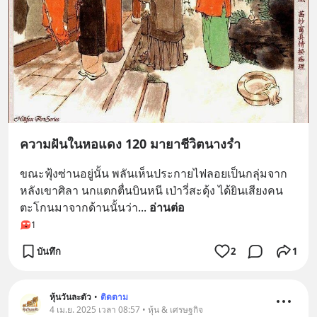
ความฝันในหอแดง 120 มายาชีวิตนางรำ
ขณะฟุ้งซ่านอยู่นั้น พลันเห็นประกายไฟลอยเป็นกลุ่มจาก
หลังเขาศิลา นกแตกตื่นบินหนี เป่าวี่สะดุ้ง ได้ยินเสียงคน
ตะโกนมาจากด้านนั้นว่า
... 
อ่านต่อ
1
บันทึก
2
1
หุ้นวันละตัว
•
ติดตาม
4 เม.ย. 2025 เวลา 08:57 • หุ้น & เศรษฐกิจ