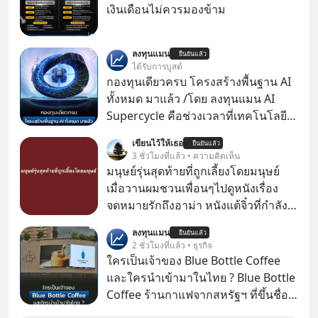
เงินเดือนไม่ควรมองข้าม
ลงทุนแมน
ยืนยันแล้ว
ได้รับการบูสต์
กองทุนเดียวครบ โครงสร้างพื้นฐาน AI
ทั้งหมด มาแล้ว /โดย ลงทุนแมน AI
Supercycle คือช่วงเวลาที่เทคโนโลยี
ปัญญาประดิษฐ์ จะกลายเป็นตัวขับ
เขียนไว้ให้เธอ
ยืนยันแล้ว
เคลื่อนหลัก ของการเติบโตทาง
3 ชั่วโมงที่แล้ว • ความคิดเห็น
เศรษฐกิจ และวิถีชีวิตของผู้คนอย่าง
มนุษย์รุ่นสุดท้ายที่ถูกเลี้ยงโดยมนุษย์
ยาวนานต่อจากนี้
เมื่อวานผมชวนเพื่อนๆไปดูหนังเรื่อง
จดหมายรักถึงอาม่า หนังแต้จิ๋วที่กำลัง
โด่งดังทั่วโลกอยู่ในตอนนี้ เหตุเกิดจาก
ลงทุนแมน
ยืนยันแล้ว
ป๊าผมเห็นโปสเตอร์หนังเรื่องนี้หลาย
2 ชั่วโมงที่แล้ว • ธุรกิจ
เดือนก่อนและอยากดูมาก ด้วยเพราะว่า
ใครเป็นเจ้าของ Blue Bottle Coffee
อากงก็มาจากเมืองจีน ป๊าก็พูดแต้จิ๋วได้
และใครนำเข้ามาในไทย ? Blue Bottle
มีเรื่องราวมีความผูกพันที่ได้ยินตั้งแต่
Coffee ร้านกาแฟจากสหรัฐฯ ที่ขึ้นชื่อ
เด็ก
เรื่องความพิถีพิถัน กำลังจะเปิดสาขา