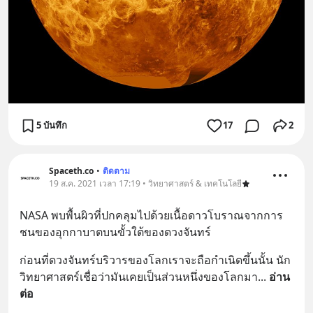
5 บันทึก
17
2
Spaceth.co
•
ติดตาม
19 ส.ค. 2021 เวลา 17:19 • วิทยาศาสตร์ & เทคโนโลยี
NASA พบพื้นผิวที่ปกคลุมไปด้วยเนื้อดาวโบราณจากการ
ชนของอุกกาบาตบนขั้วใต้ของดวงจันทร์
ก่อนที่ดวงจันทร์บริวารของโลกเราจะถือกำเนิดขึ้นนั้น นัก
วิทยาศาสตร์เชื่อว่ามันเคยเป็นส่วนหนึ่งของโลกมา
... 
อ่าน
ต่อ