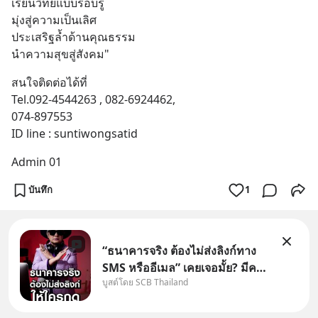
เรียนวิทย์แบบรอบรู้
มุ่งสู่ความเป็นเลิศ
ประเสริฐล้ำด้านคุณธรรม
นำความสุขสู่สังคม"
สนใจติดต่อได้ที่
Tel.092-4544263 , 082-6924462,
074-897553
ID line : suntiwongsatid
Admin 01
บันทึก
1
“ธนาคารจริง ต้องไม่ส่งลิงก์ทาง
SMS หรืออีเมล” เคยเจอมั้ย? มีคน
บูสต์โดย SCB Thailand
อ้างว่าโทรจากธนาคาร บอกว่า
บัญชีมีปัญหา แล้วให้กดลิงก์โน่นนี่