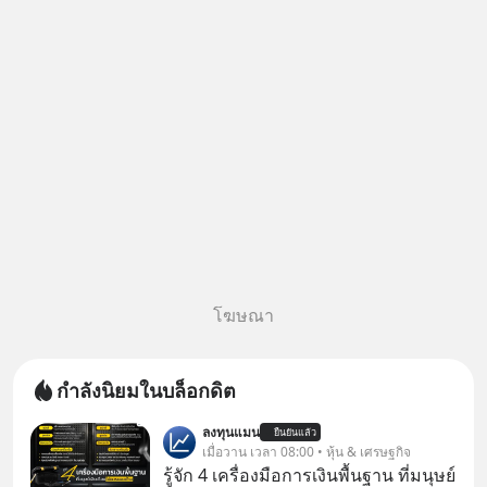
หรือสแกนคิวอาร์โค้ดทันที มาฟัง
“ป้าเก๋าเล่ากลโกง” เพื่อรู้ทันมุก
หลอกลวงในคราบ
โฆษณา
กำลังนิยมในบล็อกดิต
ลงทุนแมน
ยืนยันแล้ว
เมื่อวาน เวลา 08:00 • หุ้น & เศรษฐกิจ
รู้จัก 4 เครื่องมือการเงินพื้นฐาน ที่มนุษย์