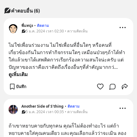
คำตอบอื่น
(
6
)
พี่แทปุง
•
ติดตาม
5 ม.ค. 2024 เวลา 02:30 • ความคิดเห็น
ไม่ใช่เพื่อนร่วมงาน ไม่ใช่เพื่อนที่อื่นใดๆ หรือคนที่
เกี่ยวข้องกันในการทำกิจกรรมใดๆ เหมือนป่วยๆถ้าได้ทำ
ใส่แล้วเขาได้เสพติดการเรียกร้องความสนใจน่ะครับ แต่
ปัญหาของเราคือเราคิดถึงเรื่องอื่นๆที่สำคัญมากกว่
... 
ดูเพิ่มเติม
บันทึก
Another Side of S'thing
•
ติดตาม
5 ม.ค. 2024 เวลา 00:35 • ความคิดเห็น
ถ้าเขาหยาบคายกับทุกคน คุณก็ไม่ต้องทำอะไร แต่ถ้า
หยาบคายใส่คุณคนเดียว และคุณเลือกแล้วว่าจะเมิน ลอง