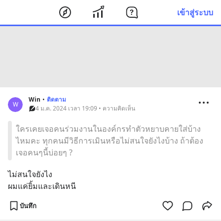
เข้าสู่ระบบ
Win
•
ติดตาม
W
4 ม.ค. 2024 เวลา 19:09 • ความคิดเห็น
ใครเคยเจอคนร่วมงานในองค์กรทำตัวหยาบคายใส่บ้าง
ไหมคะ ทุกคนมีวิธีการเมินหรือไม่สนใจยังไงบ้าง ถ้าต้อง
เจอคนๆนี้บ่อยๆ ?
ไม่สนใจยังไง
ผมแค่ยิ้มและเดินหนี
บันทึก