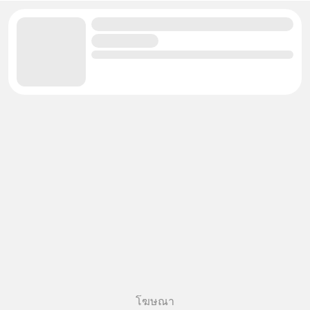
โฆษณา