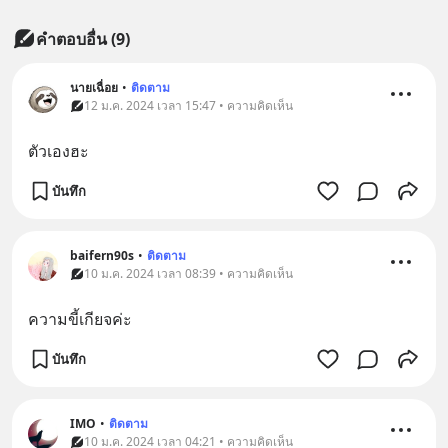
คำตอบอื่น
(
9
)
นายเฉื่อย
•
ติดตาม
12 ม.ค. 2024 เวลา 15:47 • ความคิดเห็น
ตัวเองฮะ
บันทึก
baifern90s
•
ติดตาม
10 ม.ค. 2024 เวลา 08:39 • ความคิดเห็น
ความขี้เกียจค่ะ
บันทึก
IMO
•
ติดตาม
10 ม.ค. 2024 เวลา 04:21 • ความคิดเห็น