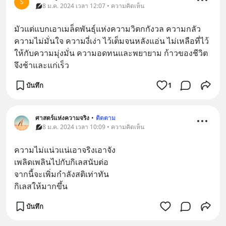
S
8 ม.ค. 2024 เวลา 12:07 • ความคิดเห็น
มัวแต่แบกเอาเมล็ดพันธุ์แห่งความวิตกกังวล ความกลัว 
ความไม่มั่นใจ ความงี่เง่า ไว้เต็มจนหลังแอ่น ไม่เหลือที่ไว้
ให้กับความมุ่งมั่น ความอดทนและพยายาม ก้าวของชีวิต
จึงช้าและแก่เร็ว
บันทึก
1
ศาสตร์แห่งความจริง
•
ติดตาม
8 ม.ค. 2024 เวลา 10:09 • ความคิดเห็น
ความไม่แน่วแน่เอาจริงเอาจัง
เพลิดเพลินไปกับกิเลสนับต่อ
จากนี้จะเพิ่มกำลังสติเท่าทัน
กิเลสให้มากขึ้น
บันทึก