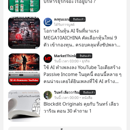
บริหารธุรกิจอะไรอยู่บ้าง ?
ลงทุนแมน
ยืนยันแล้ว
ได้รับการบูสต์
โอกาสในหุ้น AI จีนที่มาแรง
MEGA10AICHINA คัดเลือกหุ้นใหม่ 9
ตัว เข้ากองทุน.. ครอบคลุมทั้งซัปพลาย
เชน AI จีน พิเศษ ช่วง 3 - 19 ส.ค. 69 มี
MarketThink
ยืนยันแล้ว
โปรโมชัน ลด 50% ค่าธรรมเนียมซื้อ |
วันนี้ เวลา 03:00 • ธุรกิจ
ยอด 2 ล้านบาทขึ้นไป ฟรีค่าธรรมเนียม
ใช้ AI ทำเพลงลง YouTube ไอเดียสร้าง
ซื้อ
Passive Income ในยุคนี้ ตอนนี้หลาย ๆ
คนน่าจะเคยได้ยินเพลงที่ใช้ AI สร้าง
ผ่านหูกันมาบ้าง เช่น เพลง “ไม่มีใคร
วินทร์ เลียววาริณ
ยืนยันแล้ว
รู้ตัวเรา” จากช่องชื่อว่า UNHEARD
วันนี้ เวลา 00:00 • หนังสือ
MUSIC ที่ตอนนี้มียอดรับชมกว่า 26
Blockdit Originals คุยกับ วินทร์ เลียว
ล้านครั้งแล้ว
วาริณ ตอน 30 คำถาม 1