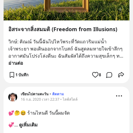
อิสระจากสิ่งสมมติ (Freedom from Illusions)
วิกษ์: คิณณ์ วันนี้ฉันไปไหว้พระที่วัดแถวริมแม่น้ำ
เจ้าพระยา พอเดินออกจากโบสถ์ ฉันสูดลมหายใจเข้าลึกๆ 
อากาศมันโปร่งโล่งดีนะ ฉันสัมผัสได้ถึงความสุขเล็กๆ ท
... 
อ่านต่อ
1 บันทึก
8
เขียนไปตามตะวัน
•
ติดตาม
16 ก.ย. 2020 เวลา 22:37 • ไลฟ์สไตล์
💕🤔😆 ร้านไหนดี วันนี้ผมจัด
💞
... 
ดูเพิ่มเติม