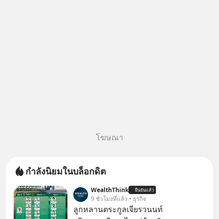
ค้นหาข้อมูลและวิเคราะห์เองให้
เสียเวลา แค่ใช้ PICKTECH™ บน
แอป
โฆษณา
กำลังนิยมในบล็อกดิต
WealthThink
ยืนยันแล้ว
9 ชั่วโมงที่แล้ว • ธุรกิจ
ลูกหลานตระกูลเจียรวนนท์