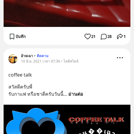
บันทึก
21
28
1
อ้ายเฉา
•
ติดตาม
10 มิ.ย. 2021 เวลา 07:36 • ไลฟ์สไตล์
coffee talk
สวัสดีครับพี่
รับกาแฟ หรือชาดีครับวันนี้
... 
อ่านต่อ