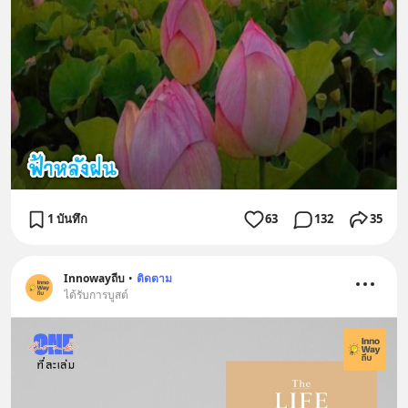
1 บันทึก
63
132
35
Innowayถีบ
•
ติดตาม
ได้รับการบูสต์