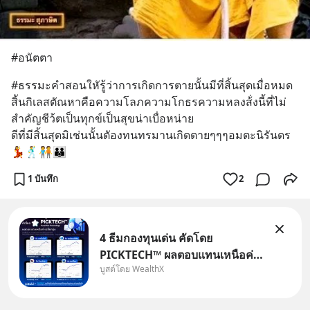
#อนัตตา
#ธรรมะคำสอนใหัรู้ว่าการเกิดการตายนั้นมีที่สิ้นสุดเมื่อหมด
สิันกิเลสตัณหาคือความโลภความโกธรความหลงส้่งนี้ที่ไม่
สำคัญชีว้ตเป็นทุกข์เป็นสุขน่าเบื่อหน่าย
ดีที่มีสิ้นสุดมิเช่นนั้นตัองทนทรมานเกิดตายๆๆๆอมตะนิรันดร
💃🕺🧑‍🤝‍🧑👪
1 บันทึก
2
4 ธีมกองทุนเด่น คัดโดย
PICKTECH™ ผลตอบแทนเหนือค่า
บูสต์โดย WealthX
เฉลี่ยกลุ่ม ถ้าอยากค้นหากองทุนที่
ทำผลตอบแทนได้เหนือกว่าค่า
เฉลี่ยกลุ่ม โดยที่ไม่ต้องมานั่ง