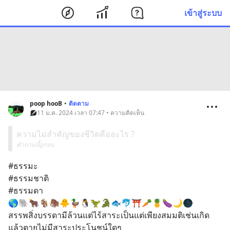
เข้าสู่ระบบ
poop hooB
•
ติดตาม
11 ม.ค. 2024 เวลา 07:47 • ความคิดเห็น
ความไม่สำคัญของชีวิตคืออะไร ?
คำถามนี้ถูกลบ
#ธรรมะ
#ธรรมชาติ
#ธรรมดา
🌎🐘🐂🐐🦣🐥🦆🐧🦖🐊🐟🐬⛩️🥕🍍🍆🌙🌑
สรรพสิ่งบรรดามีล้วนแต่ไร้สาระเป็นแต่เพียงสมมติเช่นเกิด
แล้วตายไม่มีสาระประโนชน์ใดๆ