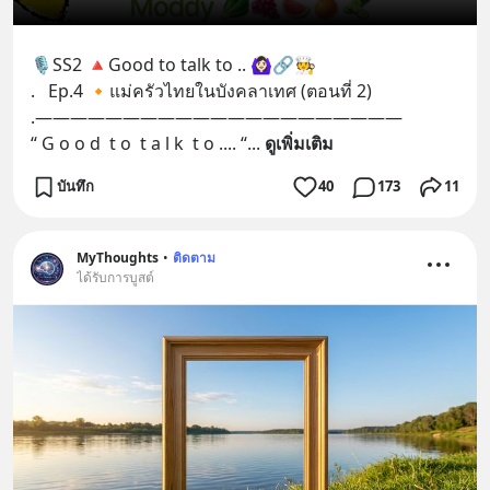
🎙SS2 🔺Good to talk to .. 🙆🏻‍♀️🔗🧑‍🍳
.   Ep.4 🔸แม่ครัวไทยในบังคลาเทศ (ตอนที่ 2)
.—————————————————————
“ G o o d  t o  t a l k  t o .... “
... 
ดูเพิ่มเติม
บันทึก
40
173
11
MyThoughts
•
ติดตาม
ได้รับการบูสต์