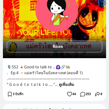
ฟังเลย
🎙SS2 🔺Good to talk to .. 🙆🏻‍♀️🔗🧑‍🍳
.   Ep.4 🔸แม่ครัวไทยในบังคลาเทศ (ตอนที่ 1)
.—————————————————————
“ G o o d  t o  t a l k  t o .... “
... 
ดูเพิ่มเติม
3 บันทึก
44
253
8