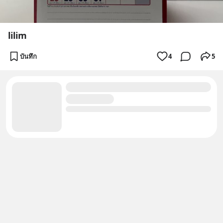
lilim
บันทึก
4
5