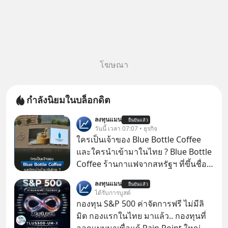
โฆษณา
กำลังนิยมในบล็อกดิต
ลงทุนแมน
ยืนยันแล้ว
วันนี้ เวลา 07:07 • ธุรกิจ
ใครเป็นเจ้าของ Blue Bottle Coffee
และใครนำเข้ามาในไทย ? Blue Bottle
Coffee ร้านกาแฟจากสหรัฐฯ ที่ขึ้นชื่อ
เรื่องความพิถีพิถัน กำลังจะเปิดสาขา
ลงทุนแมน
ยืนยันแล้ว
แรกในประเทศไทย ที่ Central Park
ได้รับการบูสต์
กองทุน S&P 500 ค่าจัดการฟรี ไม่มีลิ
มิต กองแรกในไทย มาแล้ว.. กองทุนที่