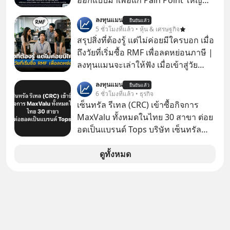
ออกแบบมาเพื่อแก้ Pain Point ใหญ่
ของนักลงทุนไทยพร้อมกัน 3 เรื่อง
ลงทุนแมน
ยืนยันแล้ว
5 ชั่วโมงที่แล้ว • หุ้น & เศรษฐกิจ
สรุปสิ่งที่ต้องรู้ แต่ไม่ค่อยมีใครบอก เมื่อ
ถึงวัยที่เริ่มซื้อ RMF เพื่อลดหย่อนภาษี |
ลงทุนแมนจะเล่าให้ฟัง เมื่อเข้าสู่วัย
ทำงานและเริ่มมีรายได้ถึงเกณฑ์เสีย
ลงทุนแมน
ยืนยันแล้ว
ภาษี หลายคนมักได้รับคำแนะนำให้
6 ชั่วโมงที่แล้ว • ธุรกิจ
ลงทุนใน RMF เพราะนอกจากจะช่วยลด
เซ็นทรัล รีเทล (CRC) เข้าซื้อกิจการ
หย่อนภาษีได้แล้ว ยังเป็นโอกาสในการ
MaxValu ทั้งหมดในไทย 30 สาขา ต่อย
สร้างความมั่งคั่งระยะยาว แต่น้อยคน
อดเป็นแบรนด์ Tops บริษัท เซ็นทรัล
นักที่จะลงลึกว่า ถ้าลงทุนใน RMF ควรรู้
รีเทล คอร์ปอเรชั่น จำกัด (มหาชน) หรือ
อะไรบ้าง ควรดู ตรงไหน ทำอย่างไร ถึง
CRC แจ้งตลาดหลักทรัพย์ฯ ว่า บริษัท
ดูทั้งหมด
จะดีกับเรา แล้วเราควรรู้ข้อมูลอะไร
เซ็นทรัล ฟู้ด รีเทล จำกัด (CFR) ซึ่งเป็น
เกี่ยวกับ RMF บ้าง เพื่อให้นำไปใช้ต่อได้
บริษัทย่อยที่ CRC ถือหุ้นทั้งทางตรงและ
จริง ๆ ลงทุนแมนจะเล่าให้ฟัง
ทางอ้อม 100%