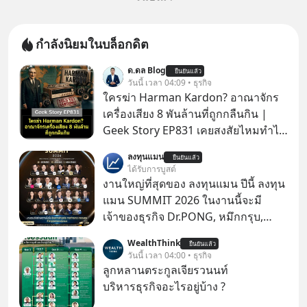
กำลังนิยมในบล็อกดิต
ด.ดล Blog
ยืนยันแล้ว
วันนี้ เวลา 04:09 • ธุรกิจ
ใครฆ่า Harman Kardon? อาณาจักร
เครื่องเสียง 8 พันล้านที่ถูกกลืนกิน |
Geek Story EP831 เคยสงสัยไหมทำไม
หูฟัง AKG ถึงกลายเป็นแค่ของแถมใน
ลงทุนแมน
ยืนยันแล้ว
กล่องมือถือ? หรือลำโพง JBL ถึงวางขาย
ได้รับการบูสต์
เกลื่อนตามห้างทั่วไป? ทั้งที่จริง ๆ แล้ว
งานใหญ่ที่สุดของ ลงทุนแมน ปีนี้ ลงทุน
ชื่อเหล่านี้คือ “ตำนาน” ระดับเทพที่นัก
แมน SUMMIT 2026 ในงานนี้จะมี
เล่นเครื่องเสียงยุคก่อนยอมจ่ายเงินหลัก
เจ้าของธุรกิจ Dr.PONG, หมึกกรุบ,
แสนเพื่อครอบครอง แต่เบื้องหลังความ
Srichand, Jones’ Salad, LA GLACE,
WealthThink
แมสนี้ มีโศกนาฏกรรมของโลกธุรกิจ
ยืนยันแล้ว
Fastwork, MizuMi, KARMART, อิชิตัน
วันนี้ เวลา 04:00 • ธุรกิจ
ซ่อนอยู่ อาณาจักรเครื่องเสียงที่ยิ่งใหญ่
มาแชร์ความรู้การสร้างธุรกิจ
ลูกหลานตระกูลเจียรวนนท์
ที่สุดบนโลก ถูกกว้านซื้อไปด้วยมูลค่า 8
บริหารธุรกิจอะไรอยู่บ้าง ?
พันล้านดอลลาร์โดย Samsung และสิ่ง