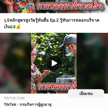
📢หลักสูตรสูงวัยรู้ทันสื่อ Ep.2 รู้ทันการหลอกบริจาค
เงิน💵💰
เยี่ยมชม
TIKTOK.COM
TikTok · กรมกิจการผู้สูงอายุ