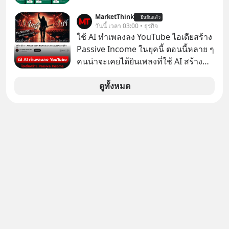
ที่เจ็บปวดที่สุดคือ ยักษ์ใหญ่จาก
เกาหลีใต้ไม่ได้ซื้อเพราะหลงใหลใน
MarketThink
ยืนยันแล้ว
วันนี้ เวลา 03:00 • ธุรกิจ
เสียงเพลง แต่ซื้อเพื่อเป็นทางลัดเอา
ใช้ AI ทำเพลงลง YouTube ไอเดียสร้าง
เทคโนโลยีไปใส่ในหน้าปัดรถยนต์
Passive Income ในยุคนี้ ตอนนี้หลาย ๆ
อัจฉริยะ จากจุดสูงสุดของศิลปะแห่ง
คนน่าจะเคยได้ยินเพลงที่ใช้ AI สร้าง
เสียงดนตรี ทำไมถึงจบลงด้วยการเป็น
ผ่านหูกันมาบ้าง เช่น เพลง “ไม่มีใคร
แค่บรรทัดหนึ่งในบัญชีทรัพย์สินของ
รู้ตัวเรา” จากช่องชื่อว่า UNHEARD
ดูทั้งหมด
บริษัทอื่น เลือกฟังกันได้เลยนะครับ อย่า
MUSIC ที่ตอนนี้มียอดรับชมกว่า 26
ลืมกด Follow ติดตาม PodCast ช่อง
ล้านครั้งแล้ว
Geek Forever’s Podcast ของผมกัน
ด้วยนะครับ 🎧 ฟังผ่าน Spotify :
https://tinyurl.com/mr39sd7c 🎧 ฟัง
ผ่าน Apple Podcast :
https://bit.ly/4yVPIpg 🎧 ฟังผ่าน
Podbean : https://bit.ly/4hr2jL3 🎧
ฟังผ่าน Youtube :
https://youtu.be/B6IZDYopZLw The
original article appeared here
https://www.tharadhol.com/geek-