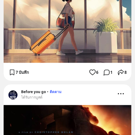
7 บันทึก
6
1
8
Before you go
•
ติดตาม
ได้รับการบูสต์