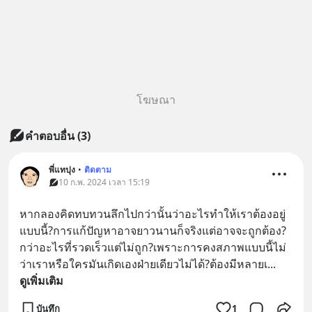
โฆษณา
คำตอบอื่น
(
3
)
พี่แทปุง
•
ติดตาม
10 ก.พ. 2024 เวลา 15:19
หากลองคิดทบทวนลึกไปกว่านั้นว่าอะไรทำให้เราต้องอยู่
แบบนี้?การแก้ปัญหาอาจยาวนานก็จริงแต่อาจจะถูกต้อง?
กว่าอะไรที่รวดเร็วแต่ไม่ถูก?เพราะการคงสภาพแบบนี้ไม่
ว่าเราหรือใครมันเกิดเองฝ่ายเดียวไม่ได้?ต้องมีหลายเ
... 
ดูเพิ่มเติม
บันทึก
1