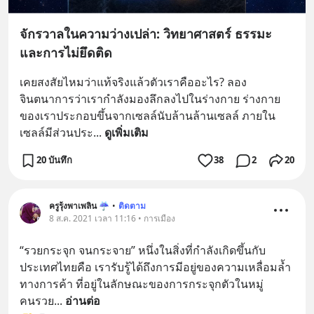
จักรวาลในความว่างเปล่า: วิทยาศาสตร์ ธรรมะ
และการไม่ยึดติด
เคยสงสัยไหมว่าแท้จริงแล้วตัวเราคืออะไร? ลอง
จินตนาการว่าเรากำลังมองลึกลงไปในร่างกาย ร่างกาย
ของเราประกอบขึ้นจากเซลล์นับล้านล้านเซลล์ ภายใน
เซลล์มีส่วนประ
... 
ดูเพิ่มเติม
20 บันทึก
38
2
20
ครูรุ้งพาเพลิน ☔︎︎
•
ติดตาม
8 ส.ค. 2021 เวลา 11:16 • การเมือง
“รวยกระจุก จนกระจาย” หนึ่งในสิ่งที่กำลังเกิดขึ้นกับ
ประเทศไทยคือ เรารับรู้ได้ถึงการมีอยู่ของความเหลื่อมล้ำ
ทางการค้า ที่อยู่ในลักษณะของการกระจุกตัวในหมู่
คนรวย
... 
อ่านต่อ