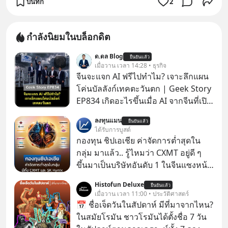
บันทึก
2
กำลังนิยมในบล็อกดิต
ด.ดล Blog
ยืนยันแล้ว
เมื่อวาน เวลา 14:28 • ธุรกิจ
จีนจะแจก AI ฟรีไปทำไม? เจาะลึกแผน
โค่นบัลลังก์เทคตะวันตก | Geek Story
EP834 เกิดอะไรขึ้นเมื่อ AI จากจีนที่เปิด
ให้ใช้งานฟรี กลับทำผลงานได้เทียบเท่า
ลงทุนแมน
ยืนยันแล้ว
AI ระดับท็อปของอเมริกาที่ใช้เงินลงทุน
ได้รับการบูสต์
สร้างกว่าร้อยล้านดอลลาร์
กองทุน ชิปเอเชีย ค่าจัดการต่ำสุดใน
ปรากฏการณ์นี้ทำเอาซีอีโอผู้ทรง
กลุ่ม มาแล้ว.. รู้ไหมว่า CXMT อยู่ดี ๆ
อิทธิพลอย่าง Jensen Huang แห่ง
ขึ้นมาเป็นบริษัทอันดับ 1 ในจีนแซงหน้า
Nvidia ถึงกับออกปากเชียร์สุดตัวว่านี่
Tencent ขณะเดียวกัน TSMC เป็น
Histofun Deluxe
คืออนาคต แต่ในขณะเดียวกัน บริษัท
ยืนยันแล้ว
บริษัทอันดับ 1 ในไต้หวันมานานแล้ว
เมื่อวาน เวลา 11:00 • ประวัติศาสตร์
ยักษ์ใหญ่อย่าง OpenAI และ
📅 ชื่อเจ็ดวันในสัปดาห์ มีที่มาจากไหน?
Anthropic กลับนั่งไม่ติด ถึงขั้นรีบส่ง
ในสมัยโรมัน ชาวโรมันได้ตั้งชื่อ 7 วัน
สัญญาณเตือนรัฐบาลอเมริกาว่าสิ่งนี้คือ