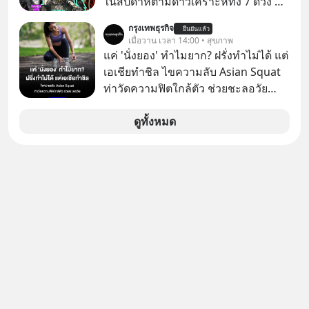
ในสัปดาห์ตามดาวเคราะห์ทั้ง 7 ดวง ที่
ภัยความมั่นคงระดับชาติ ทำไมจีนถึง
ชาวโรมันรู้จักในตอนนั้น
ยอมหงายการ์ดแจกเทคโนโลยีระดับ
กรุงเทพธุรกิจ
ยืนยันแล้ว
เมื่อวาน เวลา 14:00 • สุขภาพ
โลกให้ทุกคนดาวน์โหลดไปใช้แบบฟรีๆ
แค่ 'นั่งยอง' ทำไมยาก? ฝรั่งทำไม่ได้ แต่
และเบื้องหลังข้ออ้างเรื่องความ
เอเชียทำชิล ไขความลับ Asian Squat
ปลอดภัย แท้จริงแล้วบริษัทยักษ์ใหญ่
ท่าวัดความฟิตใกล้ตัว ช่วยชะลอวัย
ของอเมริกากำลังกลัวอะไรกันแน่ เลือก
หลายคนอาจเคยเห็นคลิปไวรัลของชาว
ฟังกันได้เลยนะครับ อย่าลืมกด Follow
ต่างชาติที่พยายามทำ “Asian Squat”
ดูทั้งหมด
ติดตาม PodCast ช่อง Geek Forever’s
หรือการนั่งยองแบบคนเอเชีย แต่สุดท้าย
Podcast ของผมกันด้วยนะครับ 🎧 ฟัง
ก็เสียการทรงตัว ล้มหงายหลัง หรือไม่ก็
ผ่าน Spotify : https://bit.ly/3THQjeg
ต้องยกส้นเท้าขึ้น เพราะไม่สามารถนั่ง
🎧 ฟังผ่าน Apple Podcast :
ค้างในท่านั้นได้
https://bit.ly/3S20TMC 🎧 ฟังผ่าน
Podbean : https://bit.ly/4q3cgAi 🎧
ฟังผ่าน Youtube :
https://youtu.be/eSTDquQTWtI The
original article appeared here
https://www.tharadhol.com/geek-
story-ep834-why-is-china-giving-
away-ai-for-free/ ติดตามสาระดี ๆ