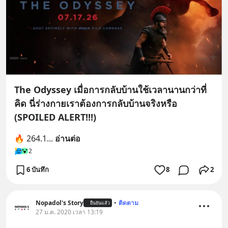
The Odyssey เมื่อการกลับบ้านใช้เวลานานกว่าที่
คิด นี่ร่างกายเราต้องการกลับบ้านจริงหรือ
(SPOILED ALERT!!!)
🔥 264.1
... 
อ่านต่อ
2
6 บันทึก
8
2
Nopadol's Story
•
ติดตาม
ยืนยันแล้ว
27 ม.ค. 2020 เวลา 13:19