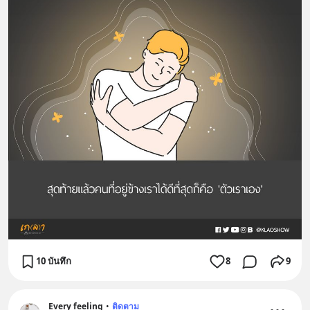
10 บันทึก
8
9
Every feeling
•
ติดตาม