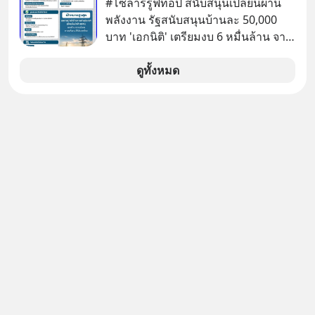
#โซลาร์รูฟท็อป สนับสนุนเปลี่ยนผ่าน
เสนอสิทธิประโยชน์เต็ม หวังดึงทั้ง
พลังงาน รัฐสนับสนุนบ้านละ 50,000
โรงงานและซัพพลายเชนไปปักหลัก
บาท 'เอกนิติ' เตรียมงบ 6 หมื่นล้าน จาก
อินโดนีเซียทั้งระบบ
พ.ร.ก.เงินกู้ ผุดบิ๊กโปรเจกต์ ‘Solar
Rooftop’ อุดหนุน 5 หมื่นต่อครัวเรือน
ดูทั้งหมด
ตั้งเป้า 5 แสน 1 ล้านครัวเรือน ดึงแบงก์
รัฐปล่อยกู้ดอกเบี้ยต่ำ