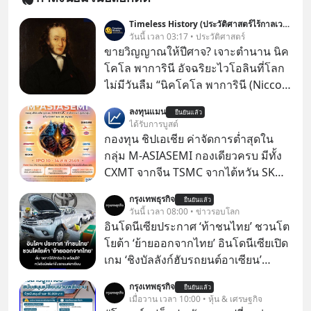
Timeless History (ประวัติศาสตร์ไร้กาลเวลา)
วันนี้ เวลา 03:17 • ประวัติศาสตร์
ขายวิญญาณให้ปีศาจ? เจาะตำนาน นิค
โคโล พาการินี อัจฉริยะไวโอลินที่โลก
ไม่มีวันลืม “นิคโคโล พาการินี (Niccolò
Paganini)” เป็นหนึ่งในนักไวโอลินชาว
ลงทุนแมน
ยืนยันแล้ว
อิตาลีที่มีชื่อเสียงที่สุดในสมัยศตวรรษที่
ได้รับการบูสต์
19 ผู้ทำให้ผู้ชมต้องตกตะลึงด้วยการ
กองทุน ชิปเอเชีย ค่าจัดการต่ำสุดใน
แสดงที่ดูราวกับว่าเป็นไปไม่ได้ ทั้ง
กลุ่ม M-ASIASEMI กองเดียวครบ มีทั้ง
ความเร็ว ความแม่นยำ เทคนิคอัน
CXMT จากจีน TSMC จากไต้หวัน SK
แปลกใหม่ และการปรากฏตัวบนเวทีที่
Hynix จากเกาหลีใต้ Kioxia จากญี่ปุ่น
กรุงเทพธุรกิจ
ดึงดูดสายตาอย่างมีพลัง ซึ่งทั้งหมดนี้
ยืนยันแล้ว
วันนี้ เวลา 08:00 • ข่าวรอบโลก
วิเศษพิสดารเสียจนเริ่มมีข่าวลือสะพัด
อินโดนีเซียประกาศ ‘ท้าชนไทย’ ชวนโต
ว่าพรสวรรค์ของเขานั้นมาจากพลัง
โยต้า ‘ย้ายออกจากไทย’ อินโดนีเซียเปิด
เหนือธรรมชาติ
เกม ‘ชิงบัลลังก์ฮับรถยนต์อาเซียน’
ประกาศท้าชนไทยตรงๆ โดยรัฐมนตรี
กรุงเทพธุรกิจ
ยืนยันแล้ว
คลังของอินโดฯ เรียกร้อง ‘โตโยต้า’ ย้าย
เมื่อวาน เวลา 10:00 • หุ้น & เศรษฐกิจ
ฐานการผลิตหลักออกจากไทย พร้อม