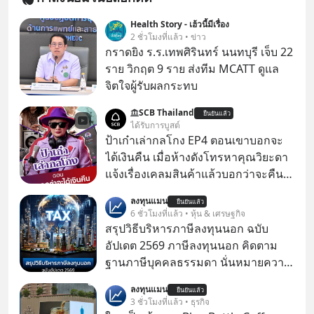
Health Story - เฮ้วนี้มีเรื่อง
2 ชั่วโมงที่แล้ว • ข่าว
กราดยิง ร.ร.เทพศิรินทร์ นนทบุรี เจ็บ 22
ราย วิกฤต 9 ราย ส่งทีม MCATT ดูแล
จิตใจผู้รับผลกระทบ
SCB Thailand
ยืนยันแล้ว
ได้รับการบูสต์
ป้าเก๋าเล่ากลโกง EP4 ตอนเขาบอกจะ
ได้เงินคืน เมื่อห้างดังโทรหาคุณวิยะดา
แจ้งเรื่องเคลมสินค้าแล้วบอกว่าจะคืน
เงิน คุณวิยะดาจะได้เงินจริง หรือเป็น
ลงทุนแมน
ยืนยันแล้ว
เรื่องจ้อจี้ หาคำตอบได้ที่ “ป้าเก๋าเล่ากล
6 ชั่วโมงที่แล้ว • หุ้น & เศรษฐกิจ
โกง” EP4 ตอน “เขาบอกว่าจะได้เงิน
สรุปวิธีบริหารภาษีลงทุนนอก ฉบับ
คืน” #ป้าเก๋าเล่ากลโกง #แก้เกมกลโกง
อัปเดต 2569 ภาษีลงทุนนอก คิดตาม
#อยู่อย่างยั่งยืน #Cybersecurity #เตือน
ฐานภาษีบุคคลธรรมดา นั่นหมายความ
ภัยออนไลน์
ว่าถ้าเรามีกำไร 100,000 บาท
ลงทุนแมน
ยืนยันแล้ว
3 ชั่วโมงที่แล้ว • ธุรกิจ