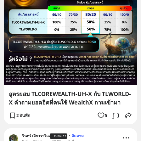
สูตรผสม TLCOREWEALTH-UH-X กับ TLWORLD-
X คำถามยอดฮิตที่คนใช้ WealthX ถามเข้ามา
2 บันทึก
5
วินทร์ เลียววาริณ
•
ติดตาม
ยืนยันแล้ว