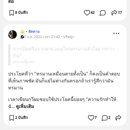
ต่อ
8 บันทึก
42
17
🔱
•
ติดตาม
7 ก.ย. 2022 เวลา 21:42 • ปรัชญา
จากเป็นหรือจากตาย แบบไหนทรมานหัวใจมากกว่า
กัน?
คำถามนี้ถูกลบ
ประโยคที่ว่า "ทรมานเหมือนตายทั้งเป็น" ก็คงเป็นคำตอบ
ที่เห็นภาพชัด มันก็แย่ไม่ต่างกันหรอกถ้าเรารู้สึกว่ามัน
ทรมาน
เวลาเขียนกวีผมชอบใช้ประโยคนี้บ่อยๆ "ความรักทำให้
ฉั
... 
ดูเพิ่มเติม
2 บันทึก
7
2