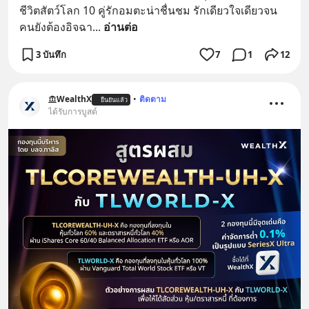
ชีวิตสัตว์โลก 10 คู่รักอมตะน่าชื่นชม รักเดียวใจเดียวจน
คนยังต้องอิจฉา
... 
อ่านต่อ
3 บันทึก
7
1
12
WealthX
•
ติดตาม
ยืนยันแล้ว
ได้รับการบูสต์