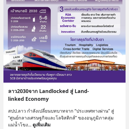
ลาว2030จาก Landlocked สู่ Land-
linked Economy
สปป.ลาว กำลังเปลี่ยนบทบาทจาก “ประเทศทางผ่าน” สู่ 
“ศูนย์กลางเศรษฐกิจและโลจิสติกส์” ของอนุภูมิภาคลุ่ม
แม่น้ำโขง
... 
ดูเพิ่มเติม