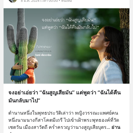
8 มี.ค. 2024 เวลา 00:00 • หนังสือ
จงอย่าเอ่ยว่า “ฉันสูญเสียมัน” แต่พูดว่า “ฉันได้คืน
มันกลับมาไป”
ตำนานหนึ่งในพุทธประวัติเล่าว่า หญิงวรรณะแพศย์คน
หนึ่งนามนางกีสาโคตมีเถรี ไปเข้าเฝ้าพระพุทธองค์ที่วัด
เชตวัน เมืองสาวัตถี คร่ำครวญว่านางสูญเสียบุตร
... 
อ่าน