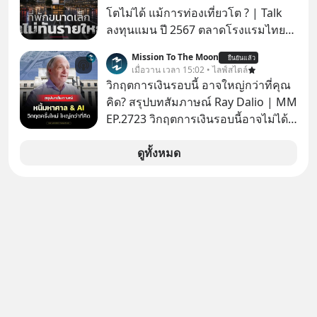
โตไม่ได้ แม้การท่องเที่ยวโต ? | Talk
ลงทุนแมน ปี 2567 ตลาดโรงแรมไทย
มูลค่ารวมเฉียด 4 แสนล้านบาท แต่รู้
Mission To The Moon
ยืนยันแล้ว
หรือไม่ว่า รายได้กว่า 85% กระจุกอยู่กับ
เมื่อวาน เวลา 15:02 • ไลฟ์สไตล์
ผู้ประกอบการรายใหญ่ และมีอัตราการ
วิกฤตการเงินรอบนี้ อาจใหญ่กว่าที่คุณ
เติบโตได้ถึง 16% ขณะที่ผู้ประกอบการ
คิด? สรุปบทสัมภาษณ์ Ray Dalio | MM
โฮสเทลและที่พักขนาดเล็ก ซึ่งมีสัดส่วน
EP.2723 วิกฤตการเงินรอบนี้อาจไม่ได้
ถึง 91% ของธุรกิจที่พักทั้งหมด กลับโต
เหมือนทุกครั้งที่เราเคยเจอ เมื่อ Ray
เพียง 1.3% เท่านั้น เกิดอะไรขึ้นกับที่พัก
Dalio ชายผู้เคยทำนายวิกฤตเศรษฐกิจ
ดูทั้งหมด
รายเล็ก ? อะไรคือข้อจำกัดที่ทำให้โต
มาแล้วหลายต่อหลายครั้ง ออกมาส่ง
ไม่สุด และต้องปลดล็อกกฎเกณฑ์ไหน
สัญญาณเตือนระเบิดเวลาลูกใหม่ที่
เพื่อให้รายเล็กเติบโตได้มากกว่าที่เป็น
กำลังก่อตัวขึ้น จาก "ระเบิดหนี้สิน
อยู่ ? Talk ลงทุนแมนชวนมาวิเคราะห์
มหาศาล" ผสานเข้ากับ "ฟองสบู่กระแส
เรื่องนี้ กับคุณนรี สุเนต์ตา นายกสมาคม
AI" ที่ผู้คนกำลังแห่ไล่ราคาอย่างบ้าคลั่ง
โฮสเทลและที่พักขนาดเล็ก
บทเรียนจากประวัติศาสตร์ 500 ปี บอก
(ประเทศไทย)
อะไรเรา? ระเบียบโลกกำลังจะเปลี่ยน
มือไปในทิศทางไหน? และเราควรรับมือ
อย่างไรก่อนที่ทุกอย่างจะสายเกินไป?