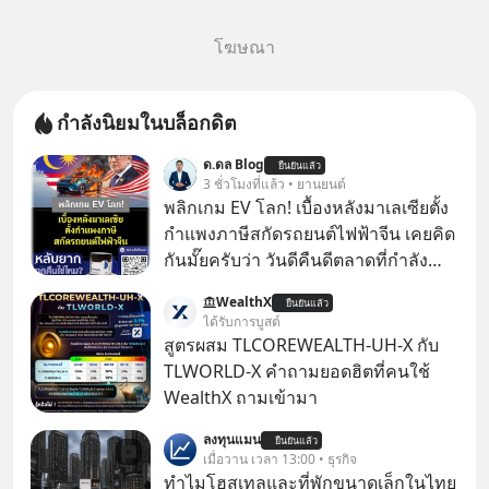
โฆษณา
กำลังนิยมในบล็อกดิต
ด.ดล Blog
ยืนยันแล้ว
3 ชั่วโมงที่แล้ว • ยานยนต์
พลิกเกม EV โลก! เบื้องหลังมาเลเซียตั้ง
กำแพงภาษีสกัดรถยนต์ไฟฟ้าจีน เคยคิด
กันมั๊ยครับว่า วันดีคืนดีตลาดที่กำลัง
เติบโตพุ่งทะยาน จะถูกมือมืดเตะตัดขา
WealthX
ยืนยันแล้ว
จนหน้าทิ่มแบบไม่ทันตั้งตัว…
ได้รับการบูสต์
สูตรผสม TLCOREWEALTH-UH-X กับ
TLWORLD-X คำถามยอดฮิตที่คนใช้
WealthX ถามเข้ามา
ลงทุนแมน
ยืนยันแล้ว
เมื่อวาน เวลา 13:00 • ธุรกิจ
ทำไมโฮสเทลและที่พักขนาดเล็กในไทย