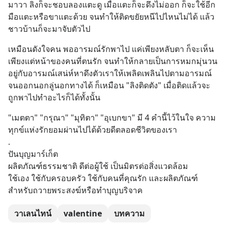
มาวา ลิงก็จะชอบลองแตะดู เมื่อแตะก็จะดึงไม่ออก ก็จะใช้อีก
มือแตะหรือขาแตะด้วย จนทำให้ติดขยัยหนีไปไหนไม่ได้ แล้ว
ชาวบ้านก็จะมาจับตัวไป
เหมือนดังใจคน พออารมณ์รักพาไป แค่เพียงหลับตา ก็จะเห็น
เพียงแต่หน้าของคนที่ตนรัก จนทำให้กลายเป็นการหมกมุ่นวน
อยู่กับอารมณ์เสน่ห์หาดึงตัวเราให้เพลิดเพลินไปตามอารมณ์ 
จนออกนอกลู่นอกทางได้ ก็เหมือน "ลิงติดตัง" เมื่อติดแล้วจะ
ถูกพาไปทำอะไรก็ได้ทั้งนั้น
"เมตตา" "กรุณา" "มุทิตา" "อุเบกขา" มี 4 คำนี้ไว้ในใจ ความ
ทุกข์แห่งรักยอมผ่านไปได้ด้วยดีตลอดชีวิตของเรา
.
ปันบุญมาร์เก็ต
ผลิตภัณฑ์ธรรมชาติ ดีต่อผู้ใช้ เป็นมิตรต่อสิ่งแวดล้อม
ใช้เอง ใช้กับครอบครัว ใช้กับคนที่คุณรัก และผลิตภัณฑ์
สำหรับถวายพระสงฆ์หรือทำบุญบริจาค
วาเลนไทน์
valentine
บทความ