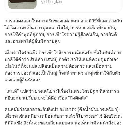
บูสต์โดย Jikarn
โหดร้ายได้เสมอ
การแสดงออกในความรักของแต่ละคน อาจมีวิธีที่แตกต่างกัน
ได้ ไม่ว่าจะเป็น การดูแลเอาใจใส่, การช่วยเหลือเพิ่งพากัน, 
การใช้คำพูดที่สุภาพ, การเข้าใจความรู้สึกคนอื่น, การยินดี 
และอวยพรให้ผู้อื่นมีความสุข
เมื่อเข้าใจรักแล้ว ต้องเข้าใจถึงอารมณ์แห่งรัก ซึ่งในศัพท์ทาง
บาลีใช้คำว่า สิเน่หา (เสน่ห์) ถ้าตัวเราให้เสน่ห์ควบคุมตัวเอง
เมื่อไหร่ ก็จะแปลเปลี่ยนเป็นความต้องการ และเมื่อความ
ต้องการของตัวเองเป็นใหญ่ ก็จะนำพาความทุกข์มาให้กับตัว
เองและผู้อื่นนั่นเอง
"เสน่ห์" แปลว่า ยางเหนียว มีเรื่องในพระไตรปิฎก ที่สามารถ
หยิบยกมาเปรี่ยบเปรยได้คือ เรื่อง "ลิงติดตัง"
คนสมัยก่อนเวลาจะจับลิงป่า จะเอาตัง (คือน้ำมันยางเหนียว) 
เคี่ยวจนข้นเหนียว เหมือนกับกาวแล้วก็ไปวางเอาไว้ ยังบริเวณ
ที่มีลิง ซึ่ง ลิงนั้นจะชอบเลียนแบบคน พอเห็นว่ามีคนนำสิ่งของ