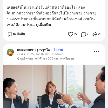
เคยสงสัยไหมว่าแท้จริงแล้วตัวเราคืออะไร? ลอง
จินตนาการว่าเรากำลังมองลึกลงไปในร่างกาย ร่างกาย
ของเราประกอบขึ้นจากเซลล์นับล้านล้านเซลล์ ภายใน
เซลล์มีส่วนประ
... 
ดูเพิ่มเติม
16 บันทึก
35
2
20
พระมหาสมชาย ฐานวุฑฺโฒ
•
ติดตาม
22 พ.ค. 2025 เวลา 02:02 • การศึกษา
ศูนย์พุทธศาสตร์ศึกษา DCI พระนครศรีอยุธยา