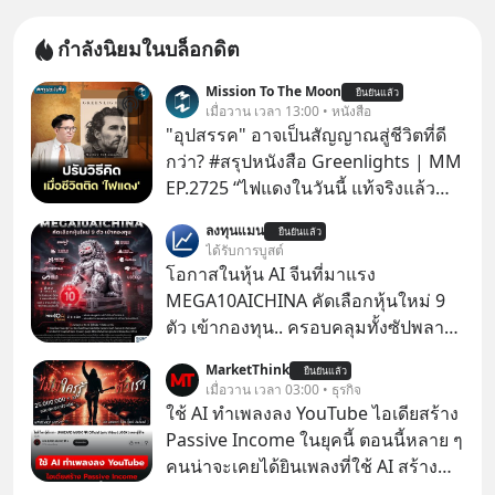
กำลังนิยมในบล็อกดิต
Mission To The Moon
ยืนยันแล้ว
เมื่อวาน เวลา 13:00 • หนังสือ
"อุปสรรค" อาจเป็นสัญญาณสู่ชีวิตที่ดี
กว่า? #สรุปหนังสือ Greenlights | MM
EP.2725 “ไฟแดงในวันนี้ แท้จริงแล้ว
อาจเป็นสัญญาณไฟเขียวที่ยังไม่ถึงเวลา
ลงทุนแมน
ยืนยันแล้ว
เปลี่ยนสี” McConaughey ดาราดาวรุ่ง
ได้รับการบูสต์
ในยุคหนึ่ง เคยปฏิเสธเงินค่าตัวหนังรอม
โอกาสในหุ้น AI จีนที่มาแรง
คอมที่สูงถึง 14.5 ล้านดอลลาร์ (หรือ
MEGA10AICHINA คัดเลือกหุ้นใหม่ 9
ราว 500 ล้านบาท) เพียงเพราะเขาไม่
ตัว เข้ากองทุน.. ครอบคลุมทั้งซัปพลาย
อยากขังตัวเองไว้ในกล่องเดิมๆ ผลที่
เชน AI จีน พิเศษ ช่วง 3 - 19 ส.ค. 69 มี
MarketThink
ตามมาคือ โทรศัพท์ของเขากลายเป็น
ยืนยันแล้ว
โปรโมชัน ลด 50% ค่าธรรมเนียมซื้อ |
เมื่อวาน เวลา 03:00 • ธุรกิจ
ความเงียบสนิทนานถึง 14 เดือนเต็ม แต่
ยอด 2 ล้านบาทขึ้นไป ฟรีค่าธรรมเนียม
ใช้ AI ทำเพลงลง YouTube ไอเดียสร้าง
ความเงียบและ "ไฟแดง" ในวันนั้นกลับ
ซื้อ
Passive Income ในยุคนี้ ตอนนี้หลาย ๆ
กลายเป็นการถอยหลังเพื่อตั้งหลัก จนส่ง
คนน่าจะเคยได้ยินเพลงที่ใช้ AI สร้าง
ให้เขาก้าวขึ้นไปยืนถือรางวัลออสการ์
ผ่านหูกันมาบ้าง เช่น เพลง “ไม่มีใคร