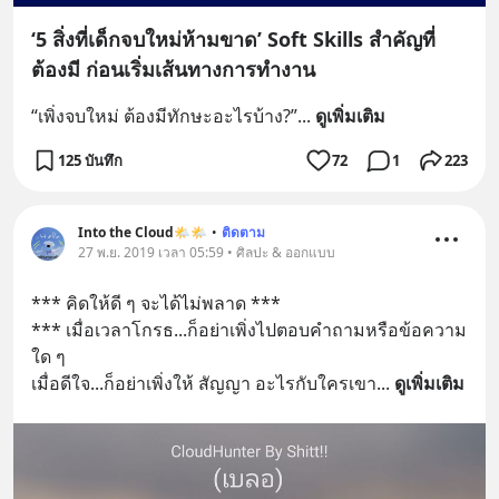
‘5 สิ่งที่เด็กจบใหม่ห้ามขาด’ Soft Skills สำคัญที่
ต้องมี ก่อนเริ่มเส้นทางการทำงาน
“เพิ่งจบใหม่ ต้องมีทักษะอะไรบ้าง?”
... 
ดูเพิ่มเติม
125 บันทึก
72
1
223
Into the Cloud🌤️🌤️
•
ติดตาม
27 พ.ย. 2019 เวลา 05:59 • ศิลปะ & ออกแบบ
*** คิดให้ดี ๆ จะได้ไม่พลาด ***
*** เมื่อเวลาโกรธ...ก็อย่าเพิ่งไปตอบคำถามหรือข้อความ
ใด ๆ
เมื่อดีใจ...ก็อย่าเพิ่งให้ สัญญา อะไรกับใครเขา
... 
ดูเพิ่มเติม