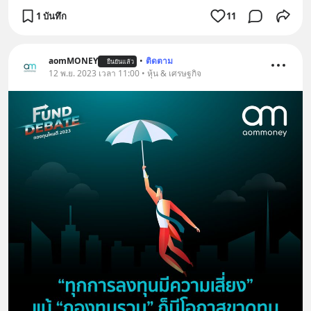
1 บันทึก
11
aomMONEY
•
ติดตาม
ยืนยันแล้ว
12 พ.ย. 2023 เวลา 11:00 • หุ้น & เศรษฐกิจ