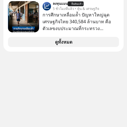
ในบทบาทที่เปลี่ยนชีวิตเขาไปตลอดกาล
ลงทุนแมน
ยืนยันแล้ว
รู้ตัวเรา” จากช่องชื่อว่า UNHEARD
5 ชั่วโมงที่แล้ว • หุ้น & เศรษฐกิจ
ใน MM EP. นี้ เราจะมาร่วมถอดรหัส
MUSIC ที่ตอนนี้มียอดรับชมกว่า 26
การศึกษาเหลื่อมล้ำ ปัญหาใหญ่ฉุด
และปรับวิธีคิดกันว่า Greenlight (ไฟ
ล้านครั้งแล้ว
เศรษฐกิจไทย 340,584 ล้านบาท คือ
เขียว) จะสร้างมันขึ้นมาล่วงหน้าด้วย
ตัวเลขงบประมาณที่กระทรวง
วินัยและความพร้อมได้อย่างไร?
ศึกษาธิการ ได้รับจัดสรรในงบประมาณ
Yellowlight (ไฟเหลือง) จะรับมือกับ
รายจ่ายประจำปี 2568 ซึ่งมากที่สุดเป็น
ดูทั้งหมด
สัญญาณเตือน และชะลอตัวอย่างมีสติ
อันดับ 2 รองจากกระทรวงการคลัง
อย่างไร? Redlight (ไฟแดง) จะเปลี่ยน
อุปสรรคและความผิดพลาดให้กลายเป็น
บทเรียนที่ส่งเราไปได้ไกลกว่าเดิมได้
อย่างไร? หากคุณกำลังรู้สึกว่าชีวิตเจอ
แต่ทางตัน ลองเปิดใจฟัง EP. นี้ แล้วคุณ
จะพบว่า อุปสรรคตรงหน้าอาจเป็นเพียง
ทางเลี้ยวที่พาคุณไปเจอชีวิตที่ดีกว่าเดิม
#Greenlights
#MatthewMcConaughey #พัฒนาตัว
เอง #MissionToTheMoon
#missiontothemoonpodcast