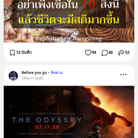
13 บันทึก
94
48
53
Before you go
•
ติดตาม
ได้รับการบูสต์