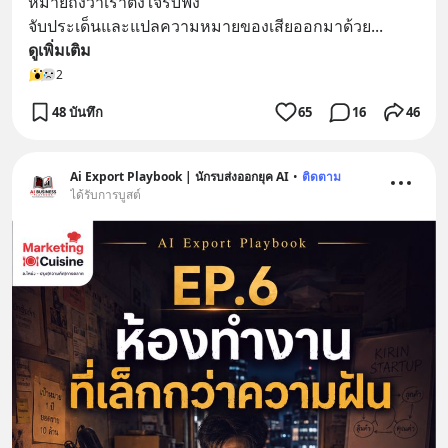
หมายถึงว่าเราตั้งใจรับฟัง
จับประเด็นและแปลความหมายของเสียออกมาด้วย
... 
ดูเพิ่มเติม
2
48 บันทึก
65
16
46
Ai Export Playbook | นักรบส่งออกยุค AI
•
ติดตาม
ได้รับการบูสต์