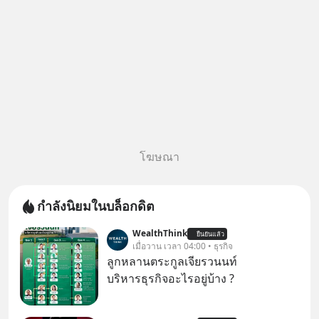
สามารถดูคลิปท
โฆษณา
กำลังนิยมในบล็อกดิต
WealthThink
ยืนยันแล้ว
เมื่อวาน เวลา 04:00 • ธุรกิจ
ลูกหลานตระกูลเจียรวนนท์
บริหารธุรกิจอะไรอยู่บ้าง ?