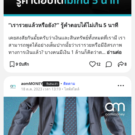
“เรารวยแล้วหรือยัง?” รู้คำตอบได้ไม่เกิน 5 นาที
เคยสงสัยกันมั้ยครับว่าเงินและสินทรัพย์ทั้งหมดที่เรามี เรา
สามารถพูดได้อย่างเต็มปากมั้ยว่าเรารวยหรือมีอิสรภาพ
ทางการเงินแล้ว? บางคนมีเงิน 1 ล้านก็คิดว่าต
... 
อ่านต่อ
9 บันทึก
12
8
aomMONEY
•
ติดตาม
ยืนยันแล้ว
18 ต.ค. 2023 เวลา 13:19 • ไลฟ์สไตล์