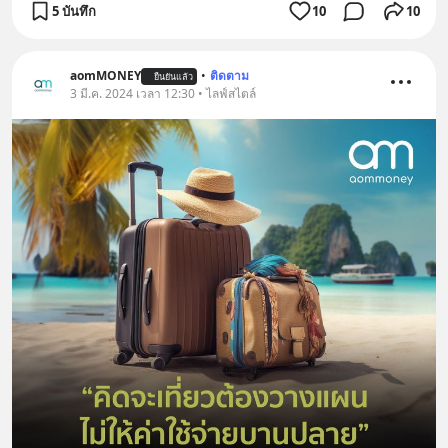
5 บันทึก
10
10
aomMONEY
•
ติดตาม
ยืนยันแล้ว
3 มี.ค. 2024 เวลา 12:30 • ไลฟ์สไตล์