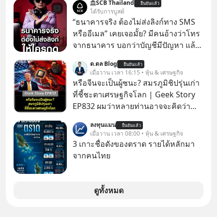
SCB Thailand
ยืนยันแล้ว
ได้รับการบูสต์
“ธนาคารจริง ต้องไม่ส่งลิงก์ทาง SMS
หรืออีเมล” เคยเจอมั้ย? มีคนอ้างว่าโทร
จากธนาคาร บอกว่าบัญชีมีปัญหา แล้ว
ให้กดลิงก์โน่นนี่ หรือสแกนคิวอาร์โค้ด
ด.ดล Blog
ยืนยันแล้ว
ทันที มาฟัง “ป้าเก๋าเล่ากลโกง” เพื่อรู้ทัน
เมื่อวาน เวลา 16:15 • หุ้น & เศรษฐกิจ
มุกหลอกลวงในคราบความน่าเชื่อถือ
หรือจีนจะเป็นผู้ชนะ? สมรภูมิชิปรุ่นเก่า
กันค่ะ #แก้เกมกลโกง #ป้าเก๋าเล่ากล
ที่ชี้ชะตาเศรษฐกิจโลก | Geek Story
โกง #LivesSustainably #อยู่อย่าง
EP832 ผมว่าหลายท่านอาจจะคิดว่า
ยั่งยืน #CyberSecurity #ป้าเก๋า
สงครามชิปมีแค่เรื่อง AI ล้ำๆ ใช่ไหม?
ลงทุนแมน
#FraudEducation #FinancialLiteracy
ยืนยันแล้ว
คิดใหม่ได้เลยครับ! ในขณะที่โลกโฟกัส
เมื่อวาน เวลา 08:00 • หุ้น & เศรษฐกิจ
#DigitalBankWithHumanTouch
ชิป 3 นาโนเมตร แต่จีนกำลังเดินเกมที่
3 เกาะชื่อดังของตราด รายได้หลักมา
น่ากลัวกว่า โดยการเข้ายึดครองตลาด
จากคนไทย
‘Legacy Chips’ หรือชิปรุ่นเก่า ฟังดูไร้
ค่า แต่มันคือหัวใจที่ซ่อนอยู่ในรถยนต์
EV, อุปกรณ์การแพทย์ ไปจนถึง
ดูทั้งหมด
ขีปนาวุธ! จีนกำลังใช้ ‘Playbook’ เดิมที่
เคยใช้ถล่มตลาดโซล่าเซลล์มาแล้ว คือ