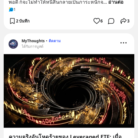
พอดี ก็จะไม่ทำให้หนี้สินกลายเป็นภาระหนักจ
... 
อ่านต่อ
1
2 บันทึก
6
3
MyThoughts
•
ติดตาม
ได้รับการบูสต์
ความจริงอันโหดร้ายของ Leveraged ETF: เมื่อ