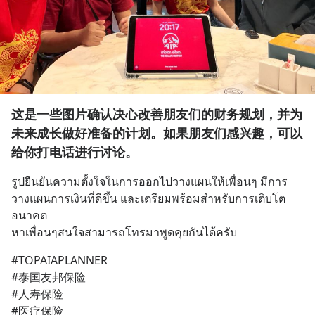
这是一些图片确认决心改善朋友们的财务规划，并为
未来成长做好准备的计划。如果朋友们感兴趣，可以
给你打电话进行讨论。
รูปยืนยันความตั้งใจในการออกไปวางแผนให้เพื่อนๆ มีการ
วางแผนการเงินที่ดีขึ้น และเตรียมพร้อมสำหรับการเติบโต
อนาคต
หาเพื่อนๆสนใจสามารถโทรมาพูดคุยกันได้ครับ
#TOPAIAPLANNER
#泰国友邦保险 
#人寿保险
#医疗保险