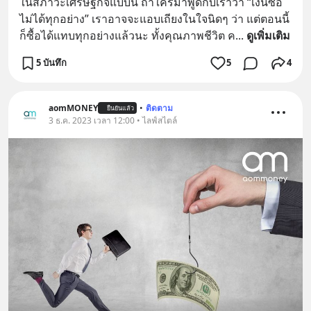
ในสภาวะเศรษฐกิจแบบนี้ ถ้าใครมาพูดกับเราว่า “เงินซื้อ
ไม่ได้ทุกอย่าง” เราอาจจะแอบเถียงในใจนิดๆ ว่า แต่ตอนนี้
ก็ซื้อได้แทบทุกอย่างแล้วนะ ทั้งคุณภาพชีวิต ค
... 
ดูเพิ่มเติม
5 บันทึก
5
4
aomMONEY
•
ติดตาม
ยืนยันแล้ว
3 ธ.ค. 2023 เวลา 12:00 • ไลฟ์สไตล์