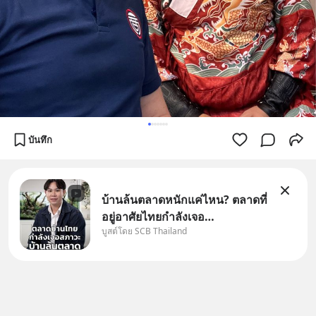
บันทึก
บ้านล้นตลาดหนักแค่ไหน? ตลาดที่
อยู่อาศัยไทยกำลังเจอ
บูสต์โดย SCB Thailand
Oversupply หนักกว่าที่คิด และ
ปัญหานี้อาจไม่ได้จบแค่เรื่อง
เศรษฐกิจ #SCBEIC #อสังหา
#บ้านล้นตลาด #เศรษฐกิจไทย
#EICAround #SCBThailand