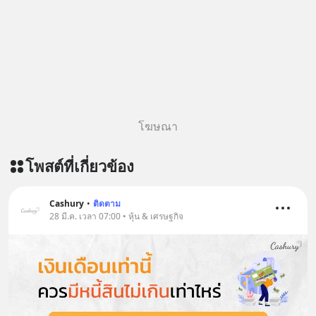
OA ด.ดล Blog คลิกเลย -->
https://lin.ee/aMEkyNA
========================= 📣
สนับสนุนโดย 📣
=========================
เครียด หลับยาก ผมอยากแนะนำ
ผลิตภัณฑ์เสริมอาหาร Diip CBD ช่วย
โฆษณา
บรรเทาความเครียด ลดความวิตกกังวล
เพิ่มการผ่อนคลาย ซึ่งช่วยให้การนอน
โพสต์ที่เกี่ยวข้อง
หลับมีประสิทธิภาพมากยิ่งขึ้น 📍 สนใจ
สั่งซื้อสินค้า Diip CBD 💬 LINE :
@diipgeek 🔗 หรือกดลิงก์
Cashury
•
ติดตาม
https://lin.ee/U91Fzyz
28 มี.ค. เวลา 07:00 • หุ้น & เศรษฐกิจ