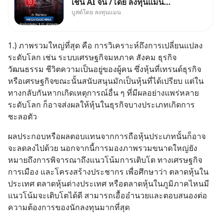
เชน AI จีน /โดย ลงทุนแมน
บูสต์โดย ลงทุนแมน
✅ลงทุนตรง คัด 10 ผู้นำเน้น ๆ ใน
ธีม AI จีน ✅คัดเลือกหุ้นใหม่ 9 ตัว
เข้ากองทุน ✅ร่วมเป็นเจ้าของ
1.) ภาพรวมใหญ่ที่สุด คือ การวิเคราะห์ถึงการเปลี่ยนแปลง
ผู้นำ AI จีน ตั้งแต่โรงงานผลิตชิป
ระดับโลก เช่น ระบบเศรษฐกิจมหภาค สังคม ธุรกิจ 
หน่วยความจำ โมเดล
วัฒนธรรม ชีวิตความเป็นอยู่ของผู้คน ซึ่งหุ้นที่เทรนด์ธุรกิจ
หรือเศรษฐกิจขณะนั้นสนับสนุนมักเป็นหุ้นที่ได้เปรียบ แต่ใน
ทางกลับกันหากเกิดเหตุการณ์อื่น ๆ ที่มีผลอย่างแพร่หลาย
ระดับโลก ก็อาจส่งผลให้หุ้นในธุรกิจบางประเภทเกิดการ
ชะลอตัว
ผลประกอบหรือผลตอบแทนจากการถือหุ้นประเภทนั้นก็อาจ
จะลดลงไปด้วย นอกจากนี้การมองภาพรวมขนาดใหญ่ยัง
หมายถึงการพิจารณาถึงแนวโน้มการเติบโต ทางเศรษฐกิจ 
การเมือง และโครงสร้างประชากร เพื่อศึกษาว่า ตลาดหุ้นใน
ประเทศ ตลาดหุ้นต่างประเทศ หรือตลาดหุ้นในภูมิภาคไหนมี
แนวโน้มจะเติบโตได้ดี สามารถเอื้ออำนวยและตอบสนองต่อ
ความต้องการของนักลงทุนมากที่สุด