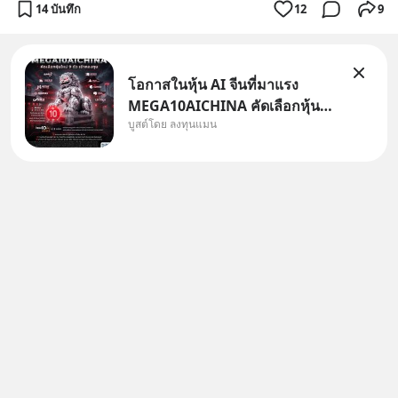
14 บันทึก
12
9
โอกาสในหุ้น AI จีนที่มาแรง
MEGA10AICHINA คัดเลือกหุ้น
บูสต์โดย ลงทุนแมน
ใหม่ 9 ตัว เข้ากองทุน.. ครอบคลุม
ทั้งซัปพลายเชน AI จีน พิเศษ ช่วง
3 - 19 ส.ค. 69 มีโปรโมชัน ลด
50% ค่าธรรมเนียมซื้อ | ยอด 2
ล้านบาทขึ้นไป ฟรีค่าธรร