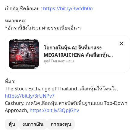
เปิดบัญชีคลิกเลย : 
https://bit.ly/3wfdh0o
หมายเหตุ:
*อัตรานี้ยังไม่รวมค่าธรรมเนียมอื่น ๆ
โอกาสในหุ้น AI จีนที่มาแรง
MEGA10AICHINA คัดเลือกหุ้น
บูสต์โดย ลงทุนแมน
ใหม่ 9 ตัว เข้ากองทุน.. ครอบคลุม
ทั้งซัปพลายเชน AI จีน พิเศษ ช่วง
3 - 19 ส.ค. 69 มีโปรโมชัน ลด
ที่มา:
50% ค่าธรรมเนียมซื้อ | ยอด 2
The Stock Exchange of Thailand. เลือกหุ้นให้โดนใจ, 
ล้านบาทขึ้นไป ฟรีค่าธรร
https://bit.ly/3rUNPv7
Cashury. เทคนิคเลือกหุ้น สายปัจจัยพื้นฐานแบบ Top-Down 
Approach, 
https://bit.ly/3QpjGhv
หุ้น
งบการเงิน
การลงทุน