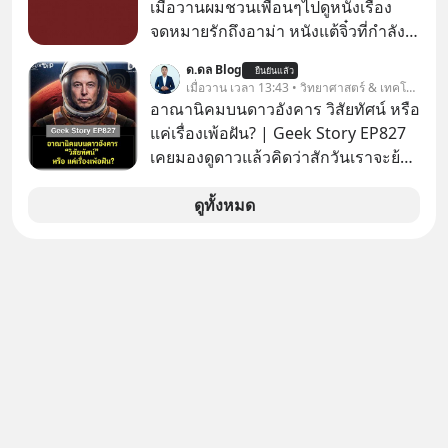
ซื้อ
เมื่อวานผมชวนเพื่อนๆไปดูหนังเรื่อง
จดหมายรักถึงอาม่า หนังแต้จิ๋วที่กำลัง
โด่งดังทั่วโลกอยู่ในตอนนี้ เหตุเกิดจาก
ด.ดล Blog
ยืนยันแล้ว
ป๊าผมเห็นโปสเตอร์หนังเรื่องนี้หลาย
เมื่อวาน เวลา 13:43 • วิทยาศาสตร์ & เทคโนโลยี
เดือนก่อนและอยากดูมาก ด้วยเพราะว่า
อาณานิคมบนดาวอังคาร วิสัยทัศน์ หรือ
อากงก็มาจากเมืองจีน ป๊าก็พูดแต้จิ๋วได้
แค่เรื่องเพ้อฝัน? | Geek Story EP827
มีเรื่องราวมีความผูกพันที่ได้ยินตั้งแต่
เคยมองดูดาวแล้วคิดว่าสักวันเราจะย้าย
เด็ก
ไปอยู่บนดาวอังคารตามที่ Elon Musk
หรือ Jeff Bezos บอกไว้หรือเปล่า ภาพ
ดูทั้งหมด
ฝันที่มหาเศรษฐีซิลิคอนแวลลีย์วาดไว้ว่า
มนุษย์นับล้านจะไปสร้างอาณานิคม
ใหม่ ล้อมรอบด้วยเทคโนโลยีสุดล้ำ อาจ
จะฟังดูน่าตื่นเต้น แต่ความจริงที่ถูกซ่อน
ไว้ใต้พรมคือ ดาวอังคารเป็นเพียงนรกที่
เต็มไปด้วยรังสีมรณะและฝุ่นพิษ แล้ว
ทำไมบรรดาผู้นำเทคโนโลยีถึงยัง
พยายามหลอกขายฝันลมๆ แล้งๆ นี้ให้
กับคนทั้งโลก พวกเขากำลังซ่อนความ
ลับอะไรไว้เบื้องหลังโปรเจกต์อวกาศที่