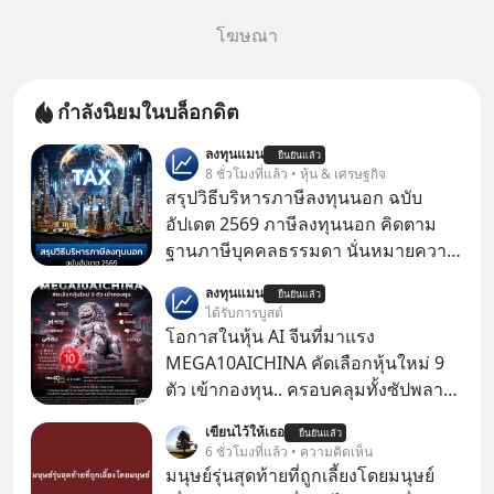
โฆษณา
กำลังนิยมในบล็อกดิต
ลงทุนแมน
ยืนยันแล้ว
8 ชั่วโมงที่แล้ว • หุ้น & เศรษฐกิจ
สรุปวิธีบริหารภาษีลงทุนนอก ฉบับ
อัปเดต 2569 ภาษีลงทุนนอก คิดตาม
ฐานภาษีบุคคลธรรมดา นั่นหมายความ
ว่าถ้าเรามีกำไร 100,000 บาท
ลงทุนแมน
ยืนยันแล้ว
ได้รับการบูสต์
โอกาสในหุ้น AI จีนที่มาแรง
MEGA10AICHINA คัดเลือกหุ้นใหม่ 9
ตัว เข้ากองทุน.. ครอบคลุมทั้งซัปพลาย
เชน AI จีน พิเศษ ช่วง 3 - 19 ส.ค. 69 มี
เขียนไว้ให้เธอ
ยืนยันแล้ว
โปรโมชัน ลด 50% ค่าธรรมเนียมซื้อ |
6 ชั่วโมงที่แล้ว • ความคิดเห็น
ยอด 2 ล้านบาทขึ้นไป ฟรีค่าธรรมเนียม
มนุษย์รุ่นสุดท้ายที่ถูกเลี้ยงโดยมนุษย์