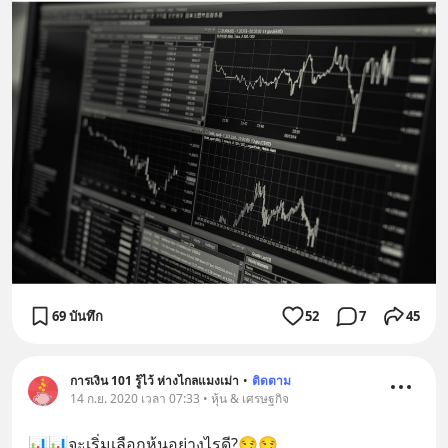
69 บันทึก
52
7
45
การเงิน 101 รู้ไว้ ห่างไกลแมงเม่า
•
ติดตาม
14 ก.ย. 2020 เวลา 07:33 • หุ้น & เศรษฐกิจ
📊📊จะเริ่มเลือกหุ้นอย่างไรดี?😏😏