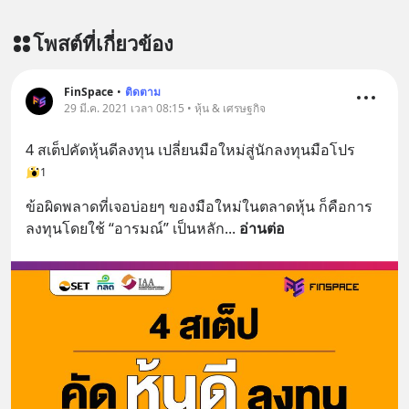
Line OA ด.ดล Blog คลิกเลย -->
https://lin.ee/aMEkyNA
โพสต์ที่เกี่ยวข้อง
========================= 📣
สนับสนุนโดย 📣
=========================
FinSpace
•
ติดตาม
29 มี.ค. 2021 เวลา 08:15 • หุ้น & เศรษฐกิจ
เครียด หลับยาก ผมอยากแนะนำ
ผลิตภัณฑ์เสริมอาหาร Diip CBD ช่วย
4 สเต็ปคัดหุ้นดีลงทุน เปลี่ยนมือใหม่สู่นักลงทุนมือโปร
บรรเทาความเครียด ลดความวิตกกังวล
1
เพิ่มการผ่อนคลาย ซึ่งช่วยให้การนอน
หลับมีประสิทธิภาพมากยิ่งขึ้น 📍 สนใจ
ข้อผิดพลาดที่เจอบ่อยๆ ของมือใหม่ในตลาดหุ้น ก็คือการ
สั่งซื้อสินค้า Diip CBD 💬 LINE :
ลงทุนโดยใช้ “อารมณ์” เป็นหลัก
... 
อ่านต่อ
@diipgeek 🔗 หรือกดลิงก์
https://lin.ee/U91Fzyz