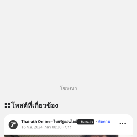
ครับ 🎧 ฟังผ่าน Spotify :
https://tinyurl.com/msxt39d2 🎧 ฟัง
ผ่าน Apple Podcast :
https://tinyurl.com/pehre7h8 🎧 ฟัง
ผ่าน Podbean :
https://tinyurl.com/4vd3uv3z 🎧 ฟัง
ผ่าน Youtube :
https://youtu.be/30xfW_wxa-k The
original article appeared here
https://www.tharadhol.com/geek-
story-ep826-what-happens-to-
perplexity/ ติดตามสาระดี ๆ อัพเดททุก
โฆษณา
วันผ่าน Line OA ด.ดล Blog คลิกเลย -->
https://lin.ee/aMEkyNA
โพสต์ที่เกี่ยวข้อง
========================= 📣
สนับสนุนโดย 📣
=========================
Thairath Online - ไทยรัฐออนไลน์
•
ติดตาม
ยืนยันแล้ว
16 ก.พ. 2024 เวลา 08:30 • ข่าว
เครียด หลับยาก ผมอยากแนะนำ
ผลิตภัณฑ์เสริมอาหาร Diip CBD ช่วย