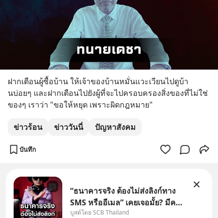
ฝากเตือนผู้ซื้อบ้าน ให้เจ้าของบ้านหมั่นแวะเวียนไปดูบ้า
นบ่อยๆ และฝากเตือนไปยังผู้ที่จะไปครอบครองสิ่งของที่ไม่ใช่
ของๆ เราว่า "ขอให้หยุด เพราะผิดกฎหมาย"
ข่าวร้อน
ข่าววันนี่
ปัญหาสังคม
บันทึก
“ธนาคารจริง ต้องไม่ส่งลิงก์ทาง
SMS หรืออีเมล” เคยเจอมั้ย? มีคน
บูสต์โดย SCB Thailand
อ้างว่าโทรจากธนาคาร บอกว่า