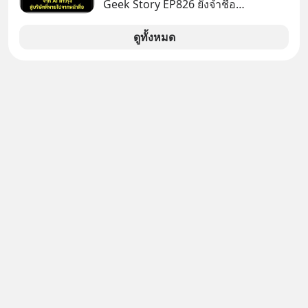
Geek Story EP826 ยังจำชื่อ
Perplexity กันได้ไหม สตาร์ตอัป AI ที่
เคยถูกยกไปเทียบชั้นกับยักษ์ใหญ่อย่าง
ดูทั้งหมด
OpenAI ภายในเวลาแค่ 2 ปี มูลค่า
บริษัทพุ่งกระฉูดจาก 500 ล้าน เป็น 2
หมื่น 1 พันล้านดอลลาร์ โตขึ้นกว่า 40
เท่า! แต่สังเกตไหม ว่าทำไมวันนี้ชื่อของ
พวกเขาถึงหายเงียบไปจากพาดหัวข่าว
เทคโนโลยีหน้าตาเฉย เกิดอะไรขึ้นกัน
แน่ นี่คือ The Rise and Fall ของดาวรุ่ง
วงการ AI หรือเป็นเพียงการเร้นกายใน
เงามืดเพื่อซุ่มสร้างอาวุธใหม่ที่น่ากลัว
กว่าเดิม EP นี้เราจะมาถอดรหัสกลยุทธ์
เบื้องหลัง ที่อาจทำให้บริษัทที่ดูเหมือน
จะถูกลืม กลายเป็นผู้พลิกกระดานล้ม
ยักษ์ในสงครามเทคโนโลยีระดับโลก
เลือกฟังกันได้เลยนะครับ อย่าลืมกด
Follow ติดตาม PodCast ช่อง Geek
Forever’s Podcast ของผมกันด้วยนะ