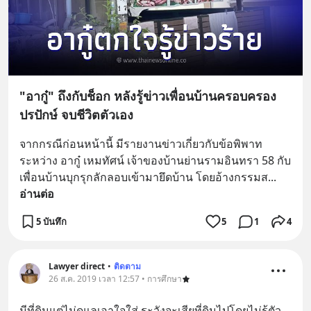
"อากู๋" ถึงกับช็อก หลังรู้ข่าวเพื่อนบ้านครอบครอง
ปรปักษ์ จบชีวิตตัวเอง
จากกรณีก่อนหน้านี้ มีรายงานข่าวเกี่ยวกับข้อพิพาท
ระหว่าง อากู๋ เหมทัศน์ เจ้าของบ้านย่านรามอินทรา 58 กับ
เพื่อนบ้านบุกรุกลักลอบเข้ามายึดบ้าน โดยอ้างกรรมส
... 
อ่านต่อ
5 บันทึก
5
1
4
Lawyer direct
•
ติดตาม
26 ส.ค. 2019 เวลา 12:57 • การศึกษา
มีที่ดินแต่ไม่ดูแลเอาใจใส่ ระวังจะเสียที่ดินไปโดยไม่รู้ตัว 