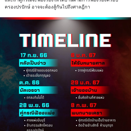
ครองปรปักษ์ อาจจะต้องสู้กันไปถึงศาลฎีกา