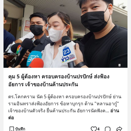
บรรเทาความเครียด ลดความวิตกกังวล
เพิ่มการผ่อนคลาย ซึ่งช่วยให้การนอน
หลับมีประสิทธิภาพมากยิ่งขึ้น 📍 สนใจ
สั่งซื้อสินค้า Diip CBD 💬 LINE :
@diipgeek 🔗 หรือกดลิงก์
https://lin.ee/U91Fzyz
คุม 5 ผู้ต้องหา ครอบครองบ้านปรปักษ์ ส่งฟ้อง
อัยการ เจ้าของบ้านค้านประกัน
ตร.โคกคราม นัด 5 ผู้ต้องหา ครอบครองบ้านปรปักษ์ ย่าน
รามอินทราส่งฟ้องอัยการ ข้อหาบุกรุก ด้าน "หลานอากู๋" 
เจ้าของบ้านตัวจริง ยื่นค้านประกัน อัยการนัดฟังค
... 
อ่าน
ต่อ
บันทึก
4