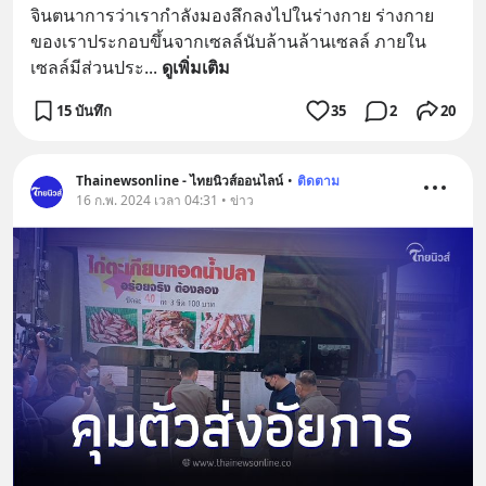
จินตนาการว่าเรากำลังมองลึกลงไปในร่างกาย ร่างกาย
ของเราประกอบขึ้นจากเซลล์นับล้านล้านเซลล์ ภายใน
เซลล์มีส่วนประ
... 
ดูเพิ่มเติม
15 บันทึก
35
2
20
Thainewsonline - ไทยนิวส์ออนไลน์
•
ติดตาม
16 ก.พ. 2024 เวลา 04:31 • ข่าว