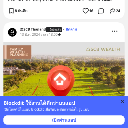
8 บันทึก
16
24
SCB Thailand
•
ติดตาม
ยืนยันแล้ว
13 มี.ค. 2024 เวลา 13:00
Blockdit ใช้งานได้ดีกว่าบนแอป
เปิดโพสต์นี้ในแอป Blockdit เพื่อรับประสบการณ์เต็มรูปแบบ
เปิดผ่านแอป