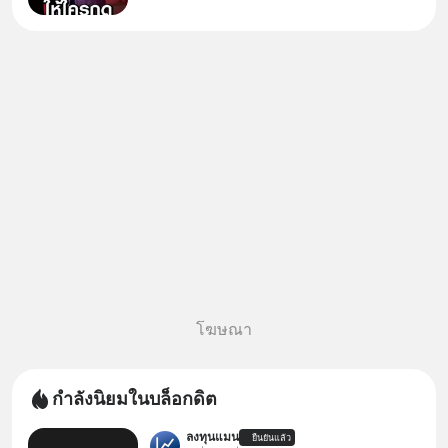
บัญชีมีปัญหา แล้วให้กดลิงก์โน่นนี่
หรือสแกนคิวอาร์โค้ดทันที มาฟัง
“ป้าเก๋าเล่ากลโกง” เพื่อรู้ทันมุก
หลอกลวงในคราบ
โฆษณา
กำลังนิยมในบล็อกดิต
ลงทุนแมน
ยืนยันแล้ว