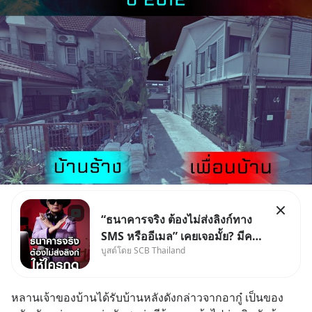
“ธนาคารจริง ต้องไม่ส่งลิงก์ทาง
SMS หรืออีเมล” เคยเจอมั้ย? มีคน
บูสต์โดย SCB Thailand
อ้างว่าโทรจากธนาคาร บอกว่า
บัญชีมีปัญหา แล้วให้กดลิงก์โน่นนี่
หรือสแกนคิวอาร์โค้ดทันที มาฟัง
หลานเจ้าของบ้านได้รับบ้านหลังดังกล่าวจากอากู๋ เป็นของ
“ป้าเก๋าเล่ากลโกง” เพื่อรู้ทันมุก