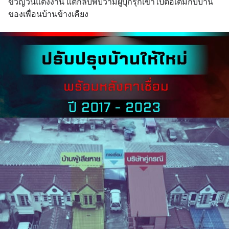
ขวัญวันแต่งงาน แต่กลับพบว่ามีผู้บุกรุกเข้าไปต่อเติมกับบ้าน
หลอกลวงในคราบ
ของเพื่อนบ้านข้างเคียง