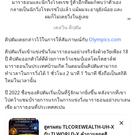
มาราธอนและนักวิ่งโรดเรซ รู้ตัวอีกทีผมก็พบว่าตัวเอง
กลายเป็นนักวิ่งโรดเรซไปแล้ว แม้ผมจะอายุยังน้อย และ
ผมก็ไม่เคยวิ่งในลู่เลย
เคลวิน คิปตัม
คิปตัมเคยกล่าวไว้ในการให้สัมภาษณ์กับ 
Olympics.com
คิปตัมเริ่มเข้าแข่งขันวิ่งมาราธอนอย่างจริงจังด้วยวัยเพียง 18 
ปี คิปตัมออกตัวได้ดีด้วยการคว้าแชมป์เอลโดเร็ตฮาล์ฟ
มาราธอนในประเทศบ้านเกิด ในตอนนั้นคิปตัมสามารถ
ทำเวลาในการวิ่งได้ 1 ชั่วโมง 2 นาที 1 วินาที ซึ่งถือเป็นสถิติ
ใหม่ในเวลานั้น
ปี 2022 ชื่อของคิปตัมเริ่มเป็นที่รู้จักมากยิ่งขึ้น หลังจากที่เขา
ไปคว้าแชมป์รายการแรกในการแข่งวิ่งมาราธอนอย่างบาเลน
เซีย มาราธอนที่ประเทศสเปน
สูตรผสม TLCOREWEALTH-UH-X
กับ TLWORLD-X คำถามยอดฮิตที่