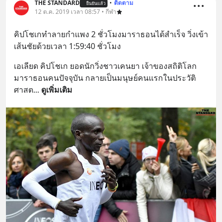
THE STANDARD
•
ติดตาม
ยืนยันแล้ว
12 ต.ค. 2019 เวลา 08:57 • กีฬา
คิปโชเกทำลายกำแพง 2 ชั่วโมงมาราธอนได้สำเร็จ วิ่งเข้า
เส้นชัยด้วยเวลา 1:59:40 ชั่วโมง
เอเลียด คิปโชเก ยอดนักวิ่งชาวเคนยา เจ้าของสถิติโลก
มาราธอนคนปัจจุบัน กลายเป็นมนุษย์คนแรกในประวัติ
ศาสต
... 
ดูเพิ่มเติม