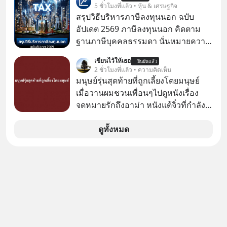
ของอนุภูมิภาคลุ่มแม่น้ำโขง
5 ชั่วโมงที่แล้ว • หุ้น & เศรษฐกิจ
สรุปวิธีบริหารภาษีลงทุนนอก ฉบับ
อัปเดต 2569 ภาษีลงทุนนอก คิดตาม
ฐานภาษีบุคคลธรรมดา นั่นหมายความ
ว่าถ้าเรามีกำไร 100,000 บาท
เขียนไว้ให้เธอ
ยืนยันแล้ว
2 ชั่วโมงที่แล้ว • ความคิดเห็น
มนุษย์รุ่นสุดท้ายที่ถูกเลี้ยงโดยมนุษย์
เมื่อวานผมชวนเพื่อนๆไปดูหนังเรื่อง
จดหมายรักถึงอาม่า หนังแต้จิ๋วที่กำลัง
โด่งดังทั่วโลกอยู่ในตอนนี้ เหตุเกิดจาก
ป๊าผมเห็นโปสเตอร์หนังเรื่องนี้หลาย
ดูทั้งหมด
เดือนก่อนและอยากดูมาก ด้วยเพราะว่า
อากงก็มาจากเมืองจีน ป๊าก็พูดแต้จิ๋วได้
มีเรื่องราวมีความผูกพันที่ได้ยินตั้งแต่
เด็ก