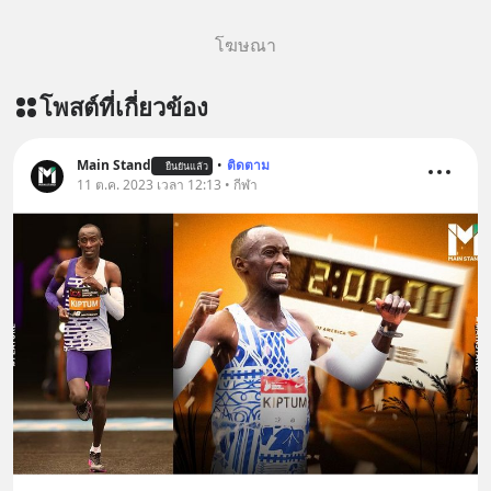
โฆษณา
โพสต์ที่เกี่ยวข้อง
Main Stand
•
ติดตาม
ยืนยันแล้ว
11 ต.ค. 2023 เวลา 12:13 • กีฬา