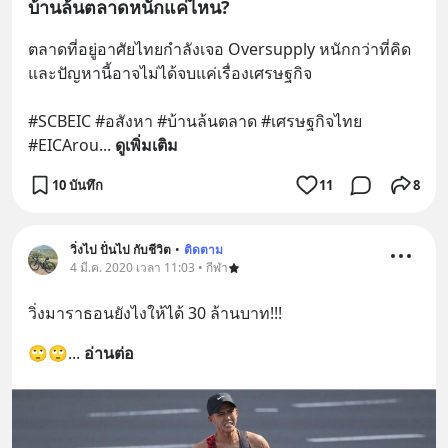
บ้านล้นตลาดหนักแค่ไหน?
ตลาดที่อยู่อาศัยไทยกำลังเจอ Oversupply หนักกว่าที่คิด 
และปัญหานี้อาจไม่ได้จบแค่เรื่องเศรษฐกิจ 
#SCBEIC #อสังหา #บ้านล้นตลาด #เศรษฐกิจไทย 
#EICArou
... 
ดูเพิ่มเติม
10 บันทึก
11
8
วิ่งไป ปั่นไป กับชีวิต
•
ติดตาม
4 มี.ค. 2020 เวลา 11:03 • กีฬา
วิ่งมาราธอนยังไงให้ได้ 30 ล้านบาท!!!
🙄🙄
... 
อ่านต่อ