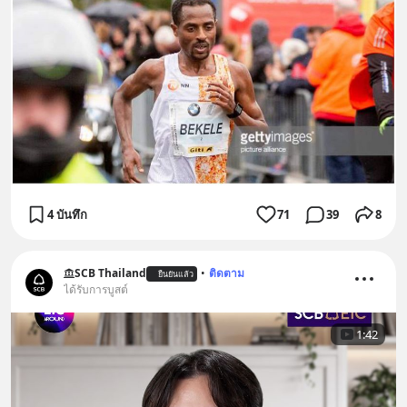
4 บันทึก
71
39
8
SCB Thailand
•
ติดตาม
ยืนยันแล้ว
ได้รับการบูสต์
1:42