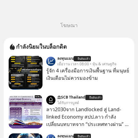
โฆษณา
กำลังนิยมในบล็อกดิต
ลงทุนแมน
ยืนยันแล้ว
เมื่อวาน เวลา 08:00 • หุ้น & เศรษฐกิจ
รู้จัก 4 เครื่องมือการเงินพื้นฐาน ที่มนุษย์
เงินเดือนไม่ควรมองข้าม
SCB Thailand
ยืนยันแล้ว
ได้รับการบูสต์
ลาว2030จาก Landlocked สู่ Land-
linked Economy สปป.ลาว กำลัง
เปลี่ยนบทบาทจาก “ประเทศทางผ่าน” สู่
“ศูนย์กลางเศรษฐกิจและโลจิสติกส์”
ลงทุนแมน
ยืนยันแล้ว