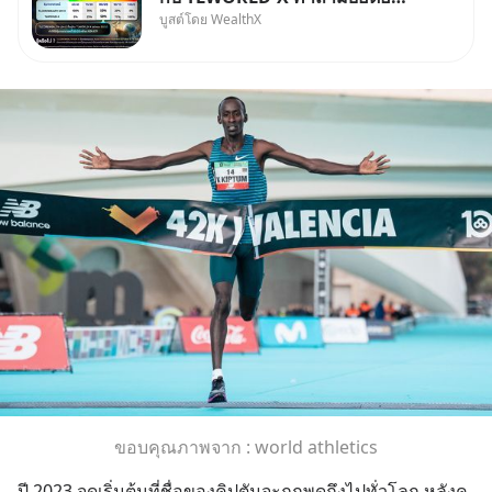
บูสต์โดย WealthX
คนใช้ WealthX ถามเข้ามา
ขอบคุณภาพจาก : world athletics
ปี 2023 จุดเริ่มต้นที่ชื่อของคิปตัมจะถูกพูดถึงไปทั่วโลก หลังค