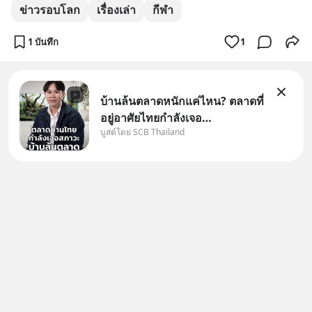
ข่าวรอบโลก
เรื่องเล่า
กีฬา
1 บันทึก
1
บ้านล้นตลาดหนักแค่ไหน? ตลาดที่
อยู่อาศัยไทยกำลังเจอ
บูสต์โดย SCB Thailand
Oversupply หนักกว่าที่คิด และ
ปัญหานี้อาจไม่ได้จบแค่เรื่อง
เศรษฐกิจ #SCBEIC #อสังหา
#บ้านล้นตลาด #เศรษฐกิจไทย
#EICAround #SCBThailand
สามารถดูคลิปท