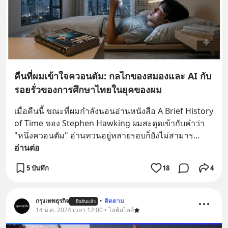
คืนที่ผมเข้าใจควอนตัม: กลไกของสมองและ AI กับ
รอยรั่วของการศึกษาไทยในยุคของผม
เมื่อคืนนี้ ขณะที่ผมกำลังนอนอ่านหนังสือ A Brief History 
of Time ของ Stephen Hawking ผมสะดุดเข้ากับคำว่า 
"หนึ่งควอนตัม" อ่านทวนอยู่หลายรอบก็ยังไม่สามาร
... 
อ่านต่อ
5 บันทึก
18
4
กรุงเทพธุรกิจ
•
ติดตาม
ยืนยันแล้ว
14 ม.ค. 2024 เวลา 12:00 • ไลฟ์สไตล์