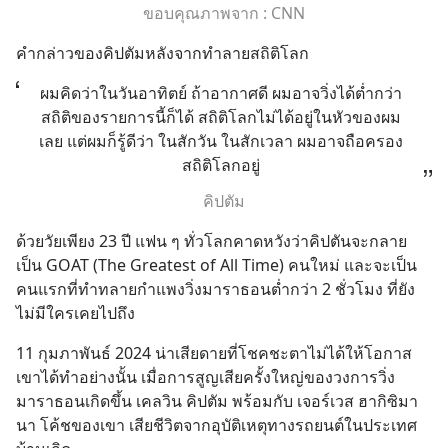
ขอบคุณภาพจาก : CNN
คำกล่าวของคิปตัมหลังจากทำลายสถิติโลก
ผมคิดว่าในวันอาทิตย์ ถ้าอากาศดี ผมอาจวิ่งได้ต่ำกว่า
สถิติของรายการนี้ก็ได้ สถิติโลกไม่ได้อยู่ในหัวของผม
เลย แต่ผมก็รู้ดีว่า ในสักวัน ในสักเวลา ผมอาจถือครอง
สถิติโลกอยู่
คิปตัม
ด้วยวัยเพียง 23 ปี แฟน ๆ ทั่วโลกคาดหวังว่าคิปตันจะกลาย
เป็น GOAT (The Greatest of All Time) คนใหม่ และจะเป็น
คนแรกที่ทำทลายกำแพงวิ่งมาราธอนต่ำกว่า 2 ชั่วโมง ที่ยัง
ไม่มีใครเคยไปถึง
11 กุมภาพันธ์ 2024 น่าเสียดายที่โชคชะตาไม่ได้ให้โอกาส
เขาได้ทำอย่างนั้น เมื่อการสูญเสียครั้งใหญ่ของวงการวิ่ง
มาราธอนเกิดขึ้น เคลวิน คิปตัม พร้อมกับ เจอร์เวส ฮากิซิมา
นา โค้ชของเขา เสียชีวิตจากอุบัติเหตุทางรถยนต์ในประเทศ