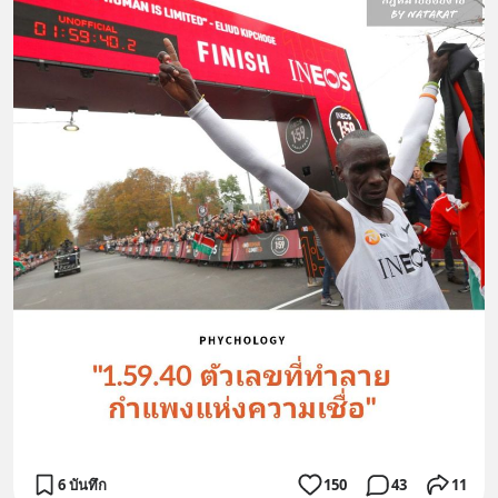
6 บันทึก
150
43
11