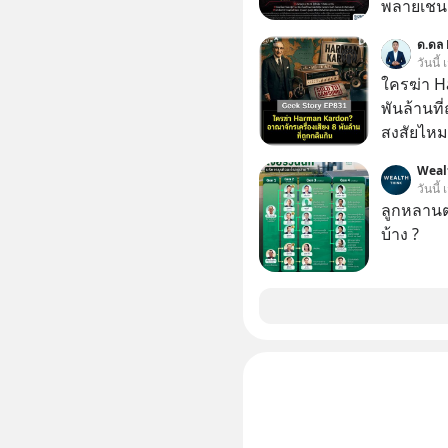
พลายเชน AI จีน 
โปรโมชัน
ด.ดล 
บาทขึ้นไป
วันนี้
ใครฆ่า H
พันล้านที
สงสัยไหม
ในกล่องมื
Weal
ตามห้างทั่วไป? ทั้งที่จริง ๆ แ
วันนี้
“ตำนาน” ร
ลูกหลานตร
จ่ายเงินห
บ้าง ?
แมสนี้ ม
อาณาจักรเ
กว้านซื้อ
Samsung แ
เกาหลีใต้
ซื้อเพื่อ
รถยนต์อัจฉริยะ จากจุดสูงสุ
ดนตรี ทำ
บัญชีทรัพย์สินขอ