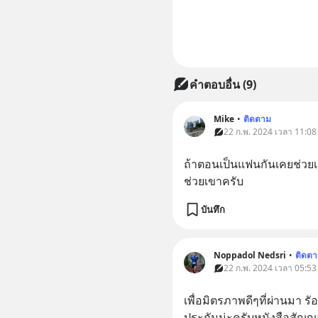
คำตอบอื่น
(
9
)
Mike
•
ติดตาม
22 ก.พ. 2024 เวลา 11:08
ถ้าตอนเป็นแฟนกันเคยช่วยเหล
ช่วยเขาครับ
บันทึก
Noppadol Nedsri
•
ติดต
22 ก.พ. 2024 เวลา 05:53
เพื่อมิตรภาพดีๆที่ผ่านมา รั
ประกันน่ะครับหนังสือสัญญา