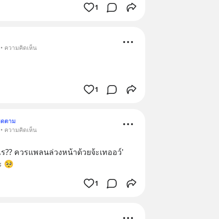
1
 • ความคิดเห็น
1
ิดตาม
 • ความคิดเห็น
งไร?? ควรแพลนล่วงหน้าด้วยจ้ะเทออว์'
ะะ 🥺
1