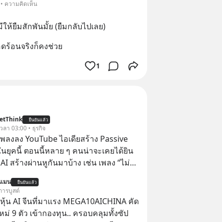
 • ความคิดเห็น
ให้ยืมสักพันมั้ย (ยืมกลับไปเลย)
ือดร้อนจริงก็คงช่วย
1
etThink
ยืนยันแล้ว
 เวลา 03:00 • ธุรกิจ
ำเพลงลง YouTube ไอเดียสร้าง Passive
ยุคนี้ ตอนนี้หลาย ๆ คนน่าจะเคยได้ยิน
 AI สร้างผ่านหูกันมาบ้าง เช่น เพลง “ไม่มี
เรา” จากช่องชื่อว่า UNHEARD MUSIC ที่
นแมน
ยืนยันแล้ว
อดรับชมกว่า 26 ล้านครั้งแล้ว
การบูสต์
ุ้น AI จีนที่มาแรง MEGA10AICHINA คัด
ใหม่ 9 ตัว เข้ากองทุน.. ครอบคลุมทั้งซัป