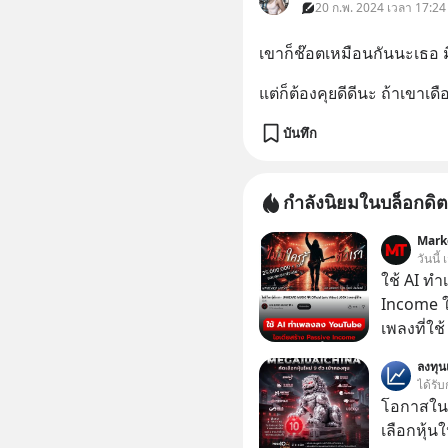
20 ก.พ. 2024 เวลา 17:24
เขาก็ช๊อตเหมือนกันนะเธอ มี
แต่ก็ต้องคุยดีดีนะ ถ้าเขาเด
บันทึก
กำลังนิยมในบล็อกดิต
Mark
วันนี้
ใช้ AI ท
Income ใน
เพลงที่ใช้
ใครรู้ตัว
ลงทุ
ตอนนี้มีย
ได้รับ
โอกาสในห
เลือกหุ้น