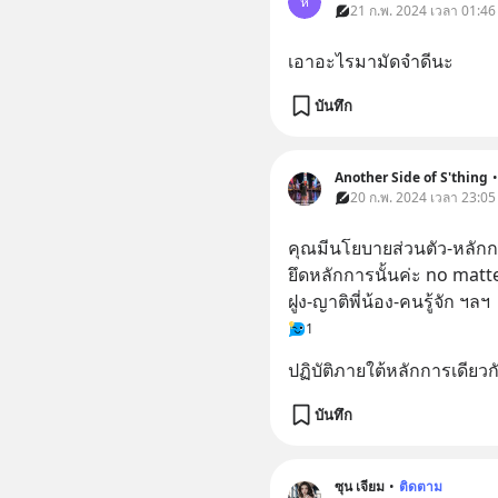
ห
21 ก.พ. 2024 เวลา 01:46
เอาอะไรมามัดจำดีนะ
บันทึก
Another Side of S'thing
•
20 ก.พ. 2024 เวลา 23:05
คุณมีนโยบายส่วนตัว-หลักการ
ยึดหลักการนั้นค่ะ no matte
ฝูง-ญาติพี่น้อง-คนรู้จัก ฯลฯ
1
ปฏิบัติภายใต้หลักการเดียวก
บันทึก
ซุน เจียม
•
ติดตาม