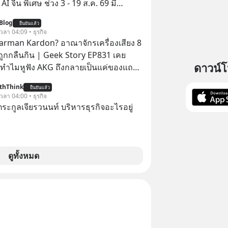
พิเศษ ช่วง 3 - 19 ส.ค. 69 มี
 ลด 50% ค่าธรรมเนียมซื้อ | ยอด 2 ล้าน
Blog
ยืนยันแล้ว
 ฟรีค่าธรรมเนียมซื้อ
 เวลา 04:09 • ธุรกิจ
arman Kardon? อาณาจักรเครื่องเสียง 8
่ถูกกลืนกิน | Geek Story EP831 เคย
ดาวน์
ทำไมหูฟัง AKG ถึงกลายเป็นแค่ของแถม
อถือ? หรือลำโพง JBL ถึงวางขายเกลื่อน
thThink
ยืนยันแล้ว
ล้ว ชื่อเหล่านี้คือ
 เวลา 04:00 • ธุรกิจ
ะดับเทพที่นักเล่นเครื่องเสียงยุคก่อนยอม
ะกูลเจียรวนนท์ บริหารธุรกิจอะไรอยู่
ลักแสนเพื่อครอบครอง แต่เบื้องหลังความ
ีโศกนาฏกรรมของโลกธุรกิจซ่อนอยู่
ครื่องเสียงที่ยิ่งใหญ่ที่สุดบนโลก ถูก
ไปด้วยมูลค่า 8 พันล้านดอลลาร์โดย
ดูทั้งหมด
ละสิ่งที่เจ็บปวดที่สุดคือ ยักษ์ใหญ่จาก
ไม่ได้ซื้อเพราะหลงใหลในเสียงเพลง แต่
เป็นทางลัดเอาเทคโนโลยีไปใส่ในหน้าปัด
ดของศิลปะแห่งเสียง
ไมถึงจบลงด้วยการเป็นแค่บรรทัดหนึ่งใน
งบริษัทอื่น เลือกฟังกันได้เลยนะ