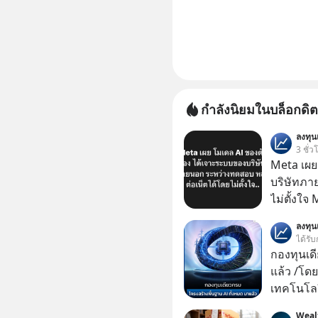
กำลังนิยมในบล็อกดิต
ลงทุ
3 ชั่ว
Meta เผย
บริษัทภา
ไม่ตั้งใจ
โมเดล AI 
ลงทุ
และเจาะเ
ได้รับ
ระหว่าง
กองทุนเด
แล้ว /โดย
เทคโนโลย
เคลื่อนห
Weal