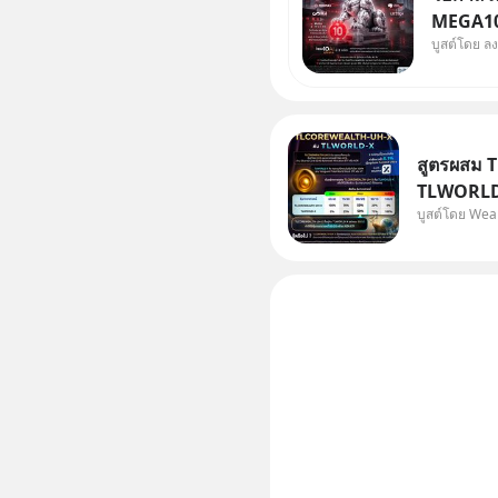
MEGA10A
บูสต์โดย ล
เข้ากอง
จีน พิเศษ ช่วง 3 - 19 ส.
ลด 50% ค
บาทขึ้นไ
สูตรผสม 
TLWORLD-
บูสต์โดย Wea
WealthX 