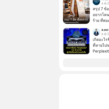
ชีวิตของผ
4 ชั่ว
สรุป 7 ข้
อยากโดนภา
ร้าย ที่
ด.ดล 
8 ชั่ว
เกิดอะไรขึ
ที่หายไปจ
Perplexit
เทียบชั้น
2 ปี มูลค
หมื่น 1 พั
สังเกตไห
เงียบไปจ
อะไรขึ้นก
วงการ AI 
สร้างอาวุธใหม
ถอดรหัสกลย