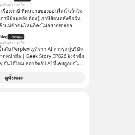
ู้คนอย่างยาวนานต่อจากนี้
โมงที่แล้ว • ธุรกิจ
อ เรื่องภาษี ที่คนขายของออนไลน์ แล้วไม่
ษีย้อนหลัง ต้องรู้ ภาษีย้อนหลังคือฝัน
พ่อค้าแม่ค้าคนไหนก็คงไม่อยากพบเจอ
Blog
ยืนยันแล้ว
โมงที่แล้ว • ธุรกิจ
้นกับ Perplexity? จาก AI ดาวรุ่ง สู่บริษัท
ากหน้าสื่อ | Geek Story EP826 ยังจำชื่อ
y กันได้ไหม สตาร์ตอัป AI ที่เคยถูกยกไป
กับยักษ์ใหญ่อย่าง OpenAI ภายในเวลาแค่
่าบริษัทพุ่งกระฉูดจาก 500 ล้าน เป็น 2
ดูทั้งหมด
นล้านดอลลาร์ โตขึ้นกว่า 40 เท่า! แต่
ม ว่าทำไมวันนี้ชื่อของพวกเขาถึงหาย
ากพาดหัวข่าวเทคโนโลยีหน้าตาเฉย เกิด
ันแน่ นี่คือ The Rise and Fall ของดาวรุ่ง
หรือเป็นเพียงการเร้นกายในเงามืดเพื่อซุ่ม
่ที่น่ากลัวกว่าเดิม EP นี้เราจะมา
ุทธ์เบื้องหลัง ที่อาจทำให้บริษัทที่ดู