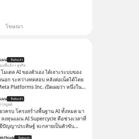
โฆษณา
นแมน
ยืนยันแล้ว
โมงที่แล้ว • ธุรกิจ
 โมเดล AI ของตัวเอง ได้เจาะระบบของ
ยนอก ระหว่างทดสอบ หลังต่อเน็ตได้โดย
 Meta Platforms Inc. เปิดเผยว่า หนึ่งใน
ของบริษัท สามารถเชื่อมต่ออินเทอร์เน็ต
นแมน
ยืนยันแล้ว
ข้าระบบของบริการภายนอกรายหนึ่งได้
การบูสต์
การทดสอบความปลอดภัยไซเบอร์
ียวครบ โครงสร้างพื้นฐาน AI ทั้งหมด มา
 ลงทุนแมน AI Supercycle คือช่วงเวลาที่
ีปัญญาประดิษฐ์ จะกลายเป็นตัวขับ
ลัก ของการเติบโตทางเศรษฐกิจ และวิถี
thThink
ยืนยันแล้ว