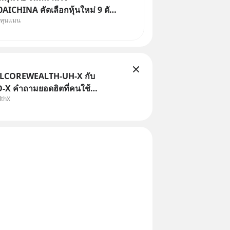
ICHINA คัดเลือกหุ้นใหม่ 9 ตัว
งทุนแมน
ทุน.. ครอบคลุมทั้งซัปพลายเชน AI
ค. 69 มีโปรโมชัน
่าธรรมเนียมซื้อ | ยอด 2 ล้าน
ป ฟรีค่าธรร
TLCOREWEALTH-UH-X กับ
X คำถามยอดฮิตที่คนใช้
lthX
ถามเข้ามา