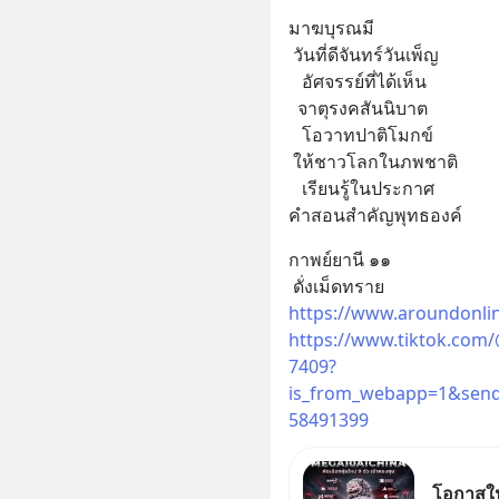
มาฆบุรณมี
 วันที่ดีจันทร์วันเพ็ญ
   อัศจรรย์ที่ได้เห็น
  จาตุรงคสันนิบาต
   โอวาทปาติโมกข์
 ให้ชาวโลกในภพชาติ
   เรียนรู้ในประกาศ
คำสอนสำคัญพุทธองค์
กาพย์ยานี ๑๑
 ดั่งเม็ดทราย
https://www.aroundonli
https://www.tiktok.com
7409?
is_from_webapp=1&send
58491399
โอกาสในห