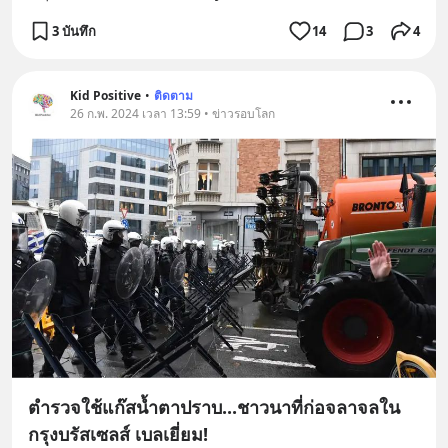
3 บันทึก
14
3
4
Kid Positive
•
ติดตาม
26 ก.พ. 2024 เวลา 13:59 • ข่าวรอบโลก
ตำรวจใช้แก๊สน้ำตาปราบ...ชาวนาที่ก่อจลาจลใน
กรุงบรัสเซลส์ เบลเยี่ยม!