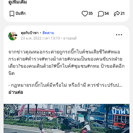
ดูเพิ่มเติม
บันทึก
35
54
21
คุยกับป้าพา
•
ติดตาม
23 ม.ค. 2022 เวลา 13:10 • ยานยนต์
จากข่าวคุณหมอกระต่ายถูกรถบิ๊กไบค์ชนเสียชีวิต#หมอ
กระต่าย#ตำรวจ#ทางม้าลาย#ถนนเป็นของคนขับรถฝ่าย
เดียว?ของคนเดินด้วย?#บิ๊กไบค์#ชุมชน#กทม ป้าขอคิดอีก
นิด
- กฏหมายรถบิ๊กไบค์มีหรือไม่ หรือถ้ามี ควรชำระปรับป
... 
อ่านต่อ