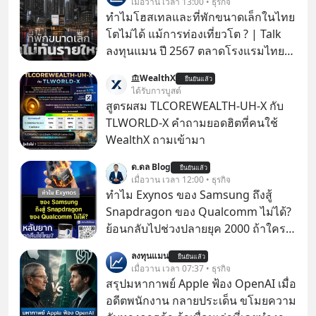
เมื่อวาน เวลา 13:00 • ธุรกิจ
ทำไมโฮสเทลและที่พักขนาดเล็กในไทย
โตไม่ได้ แม้การท่องเที่ยวโต ? | Talk
ลงทุนแมน ปี 2567 ตลาดโรงแรมไทย
มูลค่ารวมเฉียด 4 แสนล้านบาท แต่รู้
WealthX
ยืนยันแล้ว
หรือไม่ว่า รายได้กว่า 85% กระจุกอยู่กับ
ได้รับการบูสต์
ผู้ประกอบการรายใหญ่ และมีอัตราการ
สูตรผสม TLCOREWEALTH-UH-X กับ
เติบโตได้ถึง 16% ขณะที่ผู้ประกอบการ
TLWORLD-X คำถามยอดฮิตที่คนใช้
โฮสเทลและที่พักขนาดเล็ก ซึ่งมีสัดส่วน
WealthX ถามเข้ามา
ถึง 91% ของธุรกิจที่พักทั้งหมด กลับโต
ด.ดล Blog
เพียง 1.3% เท่านั้น เกิดอะไรขึ้นกับที่พัก
ยืนยันแล้ว
เมื่อวาน เวลา 12:00 • ธุรกิจ
รายเล็ก ? อะไรคือข้อจำกัดที่ทำให้โต
ทำไม Exynos ของ Samsung ถึงสู้
ไม่สุด และต้องปลดล็อกกฎเกณฑ์ไหน
Snapdragon ของ Qualcomm ไม่ได้?
เพื่อให้รายเล็กเติบโตได้มากกว่าที่เป็น
ย้อนกลับไปช่วงปลายยุค 2000 ถ้าใคร
อยู่ ? Talk ลงทุนแมนชวนมาวิเคราะห์
ยังจำกันได้ตอนนั้นเรียกได้ว่าตลาดมือ
เรื่องนี้ กับคุณนรี สุเนต์ตา นายกสมาคม
ลงทุนแมน
ยืนยันแล้ว
ถือกำลังเดือดจัดทีเดียวนะครับ
เมื่อวาน เวลา 07:37 • ธุรกิจ
โฮสเทลและที่พักขนาดเล็ก
สรุปมหากาพย์ Apple ฟ้อง OpenAI เมื่อ
(ประเทศไทย)
อดีตพนักงาน กลายประเด็น ขโมยความ