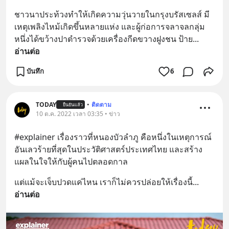
ชาวนาประท้วงทำให้เกิดความวุ่นวายในกรุงบรัสเซลส์ มี
เหตุเพลิงไหม้เกิดขึ้นหลายแห่ง และผู้ก่อการจลาจลกลุ่ม
หนึ่งได้ขว้างปาตำรวจด้วยเครื่องกีดขวางฝูงชน ป้าย
... 
อ่านต่อ
บันทึก
6
TODAY
•
ติดตาม
ยืนยันแล้ว
10 ต.ค. 2022 เวลา 03:35 • ข่าว
#explainer เรื่องราวที่หนองบัวลำภู คือหนึ่งในเหตุการณ์
อันเลวร้ายที่สุดในประวัติศาสตร์ประเทศไทย และสร้าง
แผลในใจให้กับผู้คนไปตลอดกาล
แต่แม้จะเจ็บปวดแค่ไหน เราก็ไม่ควรปล่อยให้เรื่องนี้
... 
อ่านต่อ