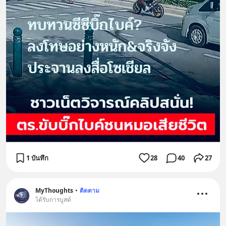
1 บันทึก
28
40
27
MyThoughts
•
ติดตาม
ได้รับการบูสต์