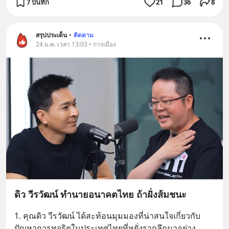
7 บันทึก
21
36
8
สรุปประเด็น
•
ติดตาม
24 ม.ค. เวลา 13:03 • การเมือง
ดิว วีรวัฒน์ ทำนายอนาคตไทย ถ้าฝั่งส้มชนะ
1. คุณดิว วีรวัฒน์ ได้สะท้อนมุมมองที่น่าสนใจเกี่ยวกับ
ปัญหาการทุจริตในประเทศไทยที่หยั่งรากลึกมาอย่าง