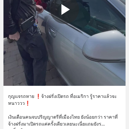
กุญแจรถหาย ❗️จ้างฝรั่งเปิดรถ ที่อเมริกา รู้ราคาแล้วจะ
หนาววว❗️  
เงินเดือนคนจบปริญญาตรีที่เมืองไทย ยังน้อยกว่า ราคาที่
จ้างฝรั่งมาเปิดรถแค่ครั้งเดียวเลยนะเนี่ยแถมยังร
... 