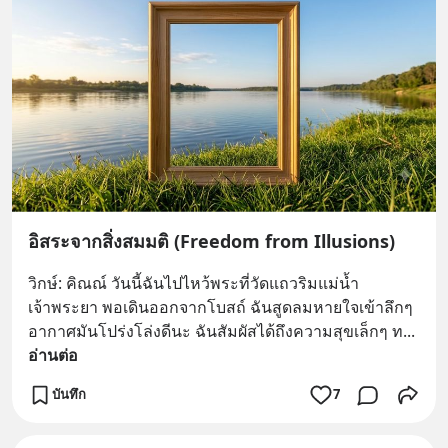
อิสระจากสิ่งสมมติ (Freedom from Illusions)
วิกษ์: คิณณ์ วันนี้ฉันไปไหว้พระที่วัดแถวริมแม่น้ำ
เจ้าพระยา พอเดินออกจากโบสถ์ ฉันสูดลมหายใจเข้าลึกๆ 
อากาศมันโปร่งโล่งดีนะ ฉันสัมผัสได้ถึงความสุขเล็กๆ ท
... 
อ่านต่อ
บันทึก
7