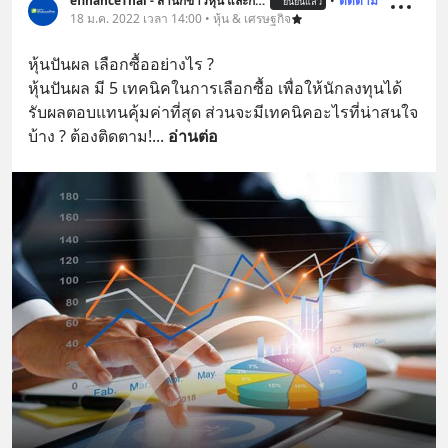
efinanceThai - สำนักข่าวหุ้น และการลงทุน
•
ติดตาม
ยืนยันแล้ว
18 ม.ค. 2022 เวลา 14:00 • หุ้น & เศรษฐกิจ
หุ้นปันผล เลือกซื้ออย่างไร ?
หุ้นปันผล มี 5 เทคนิคในการเลือกซื้อ เพื่อให้นักลงทุนได้
รับผลตอบแทนคุ้มค่าที่สุด ส่วนจะมีเทคนิคอะไรที่น่าสนใจ
บ้าง ? ต้องติดตาม!
... 
อ่านต่อ