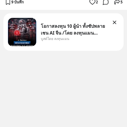
9 บันทึก
2
5
โอกาสลงทุน 10 ผู้นำ ทั้งซัปพลาย
เชน AI จีน /โดย ลงทุนแมน
บูสต์โดย ลงทุนแมน
✅ลงทุนตรง คัด 10 ผู้นำเน้น ๆ ใน
ธีม AI จีน ✅คัดเลือกหุ้นใหม่ 9 ตัว
เข้ากองทุน ✅ร่วมเป็นเจ้าของผู้นำ
AI จีน ตั้งแต่โรงงานผลิตชิป หน่วย
ความจำ โมเดล