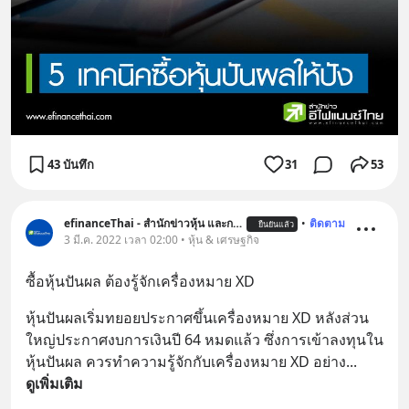
43 บันทึก
31
53
efinanceThai - สำนักข่าวหุ้น และการลงทุน
•
ติดตาม
ยืนยันแล้ว
3 มี.ค. 2022 เวลา 02:00 • หุ้น & เศรษฐกิจ
ซื้อหุ้นปันผล ต้องรู้จักเครื่องหมาย XD
หุ้นปันผลเริ่มทยอยประกาศขึ้นเครื่องหมาย XD หลังส่วน
ใหญ่ประกาศงบการเงินปี 64 หมดแล้ว ซึ่งการเข้าลงทุนใน
หุ้นปันผล ควรทำความรู้จักกับเครื่องหมาย XD อย่าง
... 
ดูเพิ่มเติม