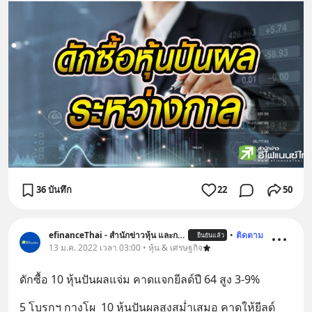
36 บันทึก
22
50
efinanceThai - สำนักข่าวหุ้น และการลงทุน
•
ติดตาม
ยืนยันแล้ว
13 ม.ค. 2022 เวลา 03:00 • หุ้น & เศรษฐกิจ
ดักซื้อ 10 หุ้นปันผลแจ่ม คาดแจกยีลด์ปี 64 สูง 3-9%
5 โบรกฯ กางโผ  10 หุ้นปันผลสูงสม่ำเสมอ คาดให้ยีลด์