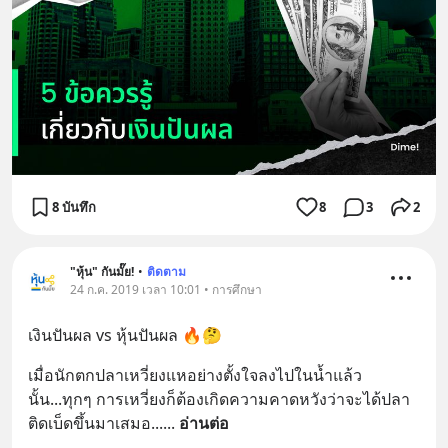
8 บันทึก
8
3
2
"หุ้น" กันมั๊ย!
•
ติดตาม
24 ก.ค. 2019 เวลา 10:01 • การศึกษา
เงินปันผล vs หุ้นปันผล 🔥🤔
เมื่อนักตกปลาเหวี่ยงแหอย่างตั้งใจลงไปในน้ำแล้ว
นั้น...ทุกๆ การเหวี่ยงก็ต้องเกิดความคาดหวังว่าจะได้ปลา
ติดเบ็ดขึ้นมาเสมอ...
... 
อ่านต่อ