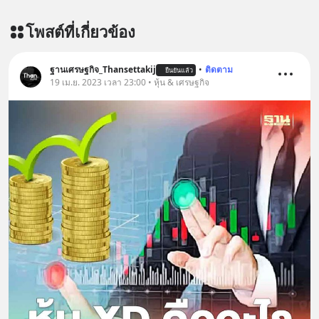
========================= 📣
สนับสนุนโดย 📣
โพสต์ที่เกี่ยวข้อง
=========================
เครียด หลับยาก ผมอยากแนะนำ
ผลิตภัณฑ์เสริมอาหาร Diip CBD ช่วย
ฐานเศรษฐกิจ_Thansettakij
•
ติดตาม
ยืนยันแล้ว
19 เม.ย. 2023 เวลา 23:00 • หุ้น & เศรษฐกิจ
บรรเทาความเครียด ลดความวิตกกังวล
เพิ่มการผ่อนคลาย ซึ่งช่วยให้การนอน
หลับมีประสิทธิภาพมากยิ่งขึ้น 📍 สนใจ
สั่งซื้อสินค้า Diip CBD 💬 LINE :
@diipgeek 🔗 หรือกดลิงก์
https://lin.ee/U91Fzyz