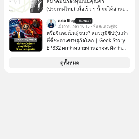
สมาคมนักลงทุนเน้นคุณค่า
(ประเทศไทย) เมื่อเร็ว ๆ นี้ ผมได้อ่านเจอ
ข้อความในสื่อสังคมของเพื่อนโรงเรียน
ด.ดล Blog
ยืนยันแล้ว
เก่าซึ่งมักจะส่งข้อความเกี่ยวกับสุขภาพ
เมื่อวาน เวลา 16:15 • หุ้น & เศรษฐกิจ
ของคนสูงอายุที่ผมมักจะอ่านเป็นครั้ง
หรือจีนจะเป็นผู้ชนะ? สมรภูมิชิปรุ่นเก่า
คราวเนื่องจากเป็นเรื่องที่ผมสนใจอยาก
ที่ชี้ชะตาเศรษฐกิจโลก | Geek Story
จะรู้ว่าคนร่วมรุ่นของผมเป็นอย่างไรกัน
EP832 ผมว่าหลายท่านอาจจะคิดว่า
บ้าง
สงครามชิปมีแค่เรื่อง AI ล้ำๆ ใช่ไหม?
คิดใหม่ได้เลยครับ! ในขณะที่โลกโฟกัส
ดูทั้งหมด
ชิป 3 นาโนเมตร แต่จีนกำลังเดินเกมที่
น่ากลัวกว่า โดยการเข้ายึดครองตลาด
‘Legacy Chips’ หรือชิปรุ่นเก่า ฟังดูไร้
ค่า แต่มันคือหัวใจที่ซ่อนอยู่ในรถยนต์
EV, อุปกรณ์การแพทย์ ไปจนถึง
ขีปนาวุธ! จีนกำลังใช้ ‘Playbook’ เดิมที่
เคยใช้ถล่มตลาดโซล่าเซลล์มาแล้ว คือ
การทุ่มเงินอุดหนุนมหาศาลจนราคาพัง
ทลาย ถ้าตะวันตกแก้เกมไม่ได้ อเมริกา
อาจต้องยอมจำนนและส่งมอบกุญแจ