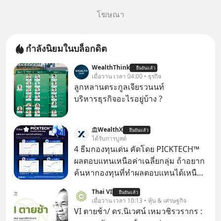
โฆษณา
กำลังนิยมในบล็อกดิต
WealthThink
ยืนยันแล้ว
เมื่อวาน เวลา 04:00 • ธุรกิจ
ลูกหลานตระกูลเจียรวนนท์
บริหารธุรกิจอะไรอยู่บ้าง ?
WealthX
ยืนยันแล้ว
ได้รับการบูสต์
4 ธีมกองทุนเด่น คัดโดย PICKTECH™
ผลตอบแทนเหนือค่าเฉลี่ยกลุ่ม ถ้าอยาก
ค้นหากองทุนที่ทำผลตอบแทนได้เหนือ
กว่าค่าเฉลี่ยกลุ่ม โดยที่ไม่ต้องมานั่ง
Thai VI
ยืนยันแล้ว
ค้นหาข้อมูลและวิเคราะห์เองให้เสีย
เมื่อวาน เวลา 10:13 • หุ้น & เศรษฐกิจ
เวลา แค่ใช้ PICKTECH™ บนแอป
VI ตายช้า/ ดร.นิเวศน์ เหมวชิรวรากร :
WealthX ช่วยคัดกองทุนเด่นให้ได้