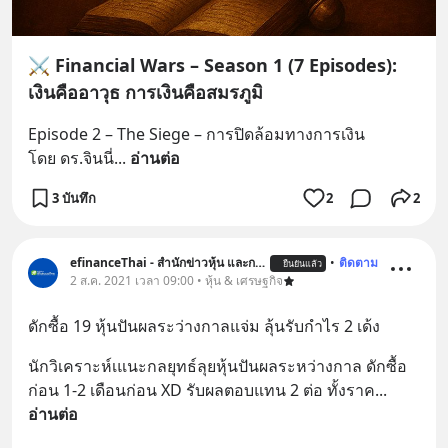
⚔️ Financial Wars – Season 1 (7 Episodes):
เงินคืออาวุธ การเงินคือสมรภูมิ
Episode 2 – The Siege – การปิดล้อมทางการเงิน
โดย ดร.จินนี่
... 
อ่านต่อ
3 บันทึก
2
2
efinanceThai - สำนักข่าวหุ้น และการลงทุน
•
ติดตาม
ยืนยันแล้ว
2 ส.ค. 2021 เวลา 09:00 • หุ้น & เศรษฐกิจ
ดักซื้อ 19 หุ้นปันผลระว่างกาลแจ่ม ลุ้นรับกำไร 2 เด้ง
นักวิเคราะห์เแนะกลยุทธ์ลุยหุ้นปันผลระหว่างกาล ดักซื้อ
ก่อน 1-2 เดือนก่อน XD รับผลตอบแทน 2 ต่อ ทั้งราค
... 
อ่านต่อ