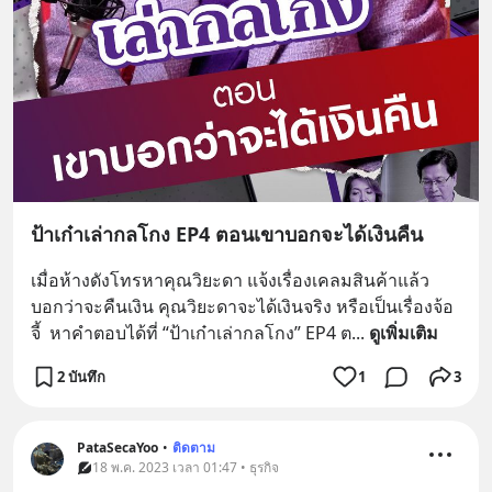
ป้าเก๋าเล่ากลโกง EP4 ตอนเขาบอกจะได้เงินคืน
เมื่อห้างดังโทรหาคุณวิยะดา แจ้งเรื่องเคลมสินค้าแล้ว
บอกว่าจะคืนเงิน คุณวิยะดาจะได้เงินจริง หรือเป็นเรื่องจ้อ
จี้  หาคำตอบได้ที่ “ป้าเก๋าเล่ากลโกง” EP4 ต
... 
ดูเพิ่มเติม
2 บันทึก
1
3
PataSecaYoo
•
ติดตาม
18 พ.ค. 2023 เวลา 01:47 • ธุรกิจ