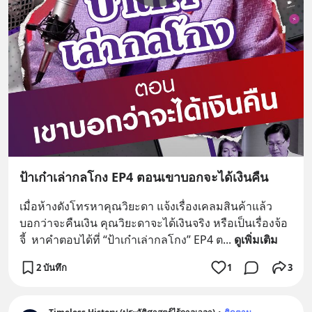
ป้าเก๋าเล่ากลโกง EP4 ตอนเขาบอกจะได้เงินคืน
เมื่อห้างดังโทรหาคุณวิยะดา แจ้งเรื่องเคลมสินค้าแล้ว
บอกว่าจะคืนเงิน คุณวิยะดาจะได้เงินจริง หรือเป็นเรื่องจ้อ
จี้  หาคำตอบได้ที่ “ป้าเก๋าเล่ากลโกง” EP4 ต
... 
ดูเพิ่มเติม
2 บันทึก
1
3