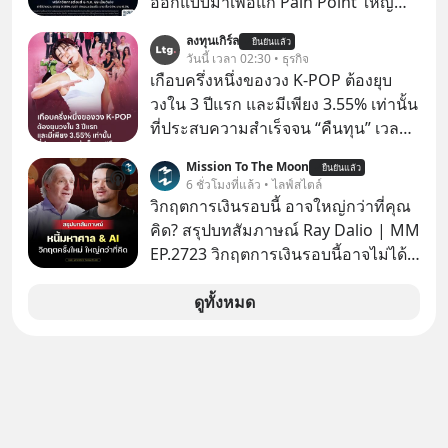
ออกแบบมาเพื่อแก้ Pain Point ใหญ่
ของนักลงทุนไทยพร้อมกัน 3 เรื่อง
ลงทุนเกิร์ล
ยืนยันแล้ว
วันนี้ เวลา 02:30 • ธุรกิจ
เกือบครึ่งหนึ่งของวง K-POP ต้องยุบ
วงใน 3 ปีแรก และมีเพียง 3.55% เท่านั้น
ที่ประสบความสำเร็จจน “คืนทุน” เวลา
มองเข้าไปในวงการ K-POP เรามักจะ
Mission To The Moon
ยืนยันแล้ว
เห็นภาพความสำเร็จที่หรูหรา คอนเสิร์ต
6 ชั่วโมงที่แล้ว • ไลฟ์สไตล์
สเกลใหญ่ระดับสเตเดียม และยอดขา
วิกฤตการเงินรอบนี้ อาจใหญ่กว่าที่คุณ
ยอัลบัมถล่มทลายจากวงตัวท็อปอย่าง
คิด? สรุปบทสัมภาษณ์ Ray Dalio | MM
BTS, BLACKPINK หรือ SEVENTEEN
EP.2723 วิกฤตการเงินรอบนี้อาจไม่ได้
เหมือนทุกครั้งที่เราเคยเจอ เมื่อ Ray
Dalio ชายผู้เคยทำนายวิกฤตเศรษฐกิจ
ดูทั้งหมด
มาแล้วหลายต่อหลายครั้ง ออกมาส่ง
สัญญาณเตือนระเบิดเวลาลูกใหม่ที่
กำลังก่อตัวขึ้น จาก "ระเบิดหนี้สิน
มหาศาล" ผสานเข้ากับ "ฟองสบู่กระแส
AI" ที่ผู้คนกำลังแห่ไล่ราคาอย่างบ้าคลั่ง
บทเรียนจากประวัติศาสตร์ 500 ปี บอก