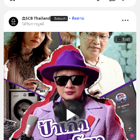
SCB Thailand
•
ติดตาม
ยืนยันแล้ว
ได้รับการบูสต์
1:41