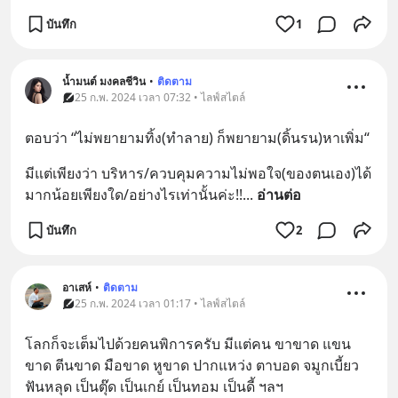
บันทึก
1
น้ำมนต์ มงคลชีวิน
•
ติดตาม
25 ก.พ. 2024 เวลา 07:32 • ไลฟ์สไตล์
ตอบว่า “ไม่พยายามทิ้ง(ทำลาย) ก็พยายาม(ดิ้นรน)หาเพิ่ม“
มีแต่เพียงว่า บริหาร/ควบคุมความไม่พอใจ(ของตนเอง)ได้
มากน้อยเพียงใด/อย่างไรเท่านั้นค่ะ!!
... 
อ่านต่อ
บันทึก
2
อาเสห์
•
ติดตาม
25 ก.พ. 2024 เวลา 01:17 • ไลฟ์สไตล์
โลกก็จะเต็มไปด้วยคนพิการครับ มีแต่คน ขาขาด แขน
ขาด ตีนขาด มือขาด หูขาด ปากแหว่ง ตาบอด จมูกเบี้ยว 
ฟันหลุด เป็นตุ๊ด เป็นเกย์ เป็นทอม เป็นดี้ ฯลฯ