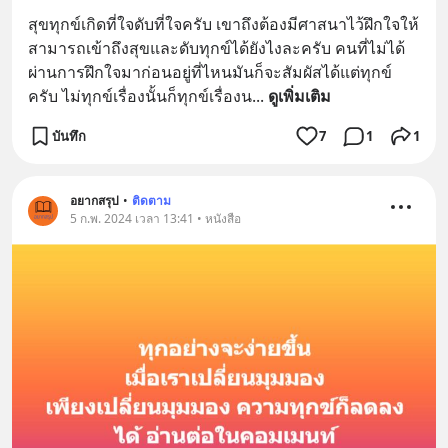
สุขทุกข์เกิดที่ใจดับที่ใจครับ เขาถึงต้องมีศาสนาไว้ฝึกใจให้
สามารถเข้าถึงสุขและดับทุกข์ได้ยังไงละครับ คนที่ไม่ได้
ผ่านการฝึกใจมาก่อนอยู่ที่ไหนมันก็จะสัมผัสได้แต่ทุกข์
ครับ ไม่ทุกข์เรื่องนั้นก็ทุกข์เรื่องน
... 
ดูเพิ่มเติม
บันทึก
7
1
1
อยากสรุป
•
ติดตาม
5 ก.พ. 2024 เวลา 13:41 • หนังสือ