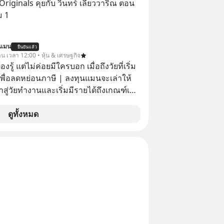
Originals คุยกับ วินทร์ เลียววาริณ ตอน
อมกัน #boundary
ม 1
elopment #แอปเท๋dinnertalk
ntothemoonpodcast
นแมน
ยืนยันแล้ว
าน เวลา 12:00 • หุ้น & เศรษฐกิจ
ต้องรู้ แต่ไม่ค่อยมีใครบอก เมื่อถึงวัยที่เริ่ม
เพื่อลดหย่อนภาษี | ลงทุนแมนจะเล่าให้
ข้าสู่วัยทำงานและเริ่มมีรายได้ถึงเกณฑ์เสีย
จากจะช่วยลดหย่อนภาษีได้แล้ว ยังเป็น
ดูทั้งหมด
สร้างความมั่งคั่งระยะยาว แต่น้อยคน
ว่า ถ้าลงทุนใน RMF ควรรู้ อะไรบ้าง
ไหน ทำอย่างไร ถึงจะดีกับเรา แล้วเรา
มูลอะไรเกี่ยวกับ RMF บ้าง เพื่อให้นำไปใช้
ต่อได้จริง ๆ ลงทุนแมนจะเล่าให้ฟัง