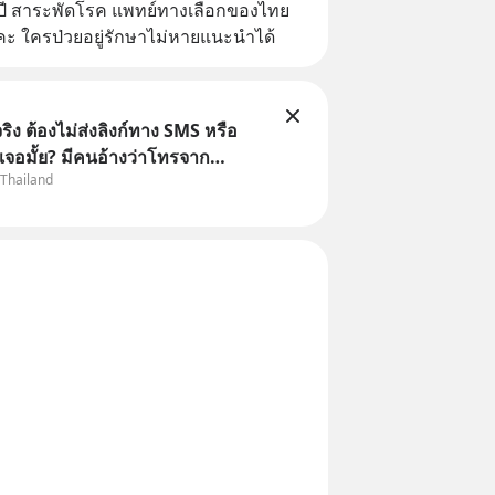
1ปี สาระพัดโรค แพทย์ทางเลือกของไทย
ะคะ ใครป่วยอยู่รักษาไม่หายแนะนำได้
ิง ต้องไม่ส่งลิงก์ทาง SMS หรือ
เจอมั้ย? มีคนอ้างว่าโทรจาก
 Thailand
กว่าบัญชีมีปัญหา แล้วให้กดลิงก์
ือสแกนคิวอาร์โค้ดทันที มาฟัง “ป้า
ลโกง” เพื่อรู้ทันมุกหลอกลวงในคราบ