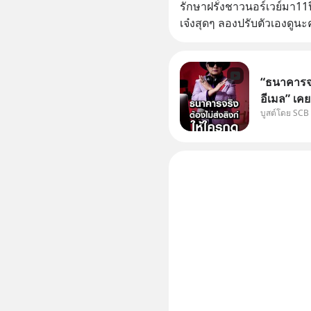
รักษาฝรั่งชาวนอร์เวย์มา1
เจ๋งสุดๆ ลองปรับตัวเองดูน
“ธนาคารจร
อีเมล” เคย
บูสต์โดย SCB
ธนาคาร บอ
โน่นนี่ หร
เก๋าเล่าก