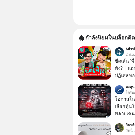
กำลังนิยมในบล็อกดิต
Miss
2 ส.ค
ขีดเส้น ‘พ
พัง? | แอ
ปฏิเสธของ
ตั้งกำแพง
ลงทุ
ไม่เคยปฏิ
ได้รับ
‘สร้างขอบเ
โอกาสในห
รอยร้าวในคว
เลือกหุ้น
แอปเท๋ Di
พลายเชน AI จีน 
รวิศ หาญอ
โปรโมชัน
วินทร์
สวัสดิ์ จ
บาทขึ้นไป
วันนี้
รักษาใจข