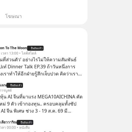
โฆษณา
ion To The Moon
ยืนยันแล้ว
. เวลา 13:00 • ไลฟ์สไตล์
ื้นที่ส่วนตัว’ อย่างไรไม่ให้ความสัมพันธ์
ปเท๋ Dinner Talk EP.39 ถ้าวันหนึ่งการ
เราทำให้อีกฝ่ายรู้สึกเจ็บปวด คิดว่าเรา
ใส่และมองว่าเราเห็นแก่ตัวทั้งที่เราเองก็
นแมน
ยืนยันแล้ว
เสธใครอย่างนี้มาก่อน แต่พอตั้งใจจะ
การบูสต์
ขต’ เพื่อตัวเองดูสักครั้ง กลับทำให้เกิด
ุ้น AI จีนที่มาแรง MEGA10AICHINA คัด
ามสัมพันธ์เสียอย่างนั้น โดยรายการ
ใหม่ 9 ตัว เข้ากองทุน.. ครอบคลุมทั้งซัป
nner Talk ในวันนี้โฮสต์ทั้ง 2 ท่าน แทป-
พิเศษ ช่วง 3 - 19 ส.ค. 69 มี
ุตสาหะ และ เอ๋ นิ้วกลม-สราวุธ เฮ้ง
 ลด 50% ค่าธรรมเนียมซื้อ | ยอด 2 ล้าน
 เลียววาริณ
ะพาทุกคนไปสำรวจวิธีสร้างขอบเขตเพื่อ
ยืนยันแล้ว
 ฟรีค่าธรรมเนียมซื้อ
 เวลา 00:00 • หนังสือ
องตัวเองและรักษาความสัมพันธ์ของคน