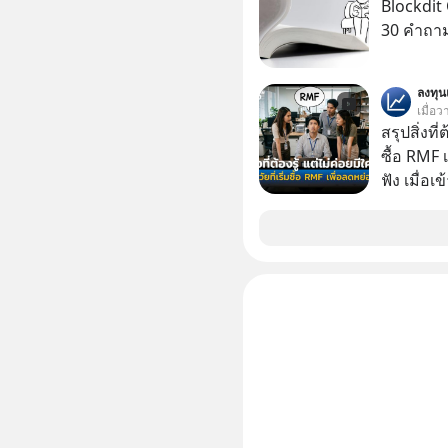
Blockdit 
รอบข้างไปพร้
30 คำถา
#selfdev
#missio
ลงทุ
เมื่อว
สรุปสิ่งที่
ซื้อ RMF 
ฟัง เมื่อเ
ภาษี หลายคนมักได้รับคำแนะนำให้ลงทุนใน RMF
เพราะนอก
โอกาสในการ
นักที่จะลงลึก
ควรดู ตรง
ควรรู้ข้อ