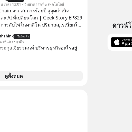
ะพาทุกคนไปสำรวจวิธีสร้างขอบเขตเพื่อ
 ฟรีค่าธรรมเนียมซื้อ
วาน เวลา 13:01 • วิทยาศาสตร์ & เทคโนโลยี
องตัวเองและรักษาความสัมพันธ์ของคน
hain จากสมการร้อยปี สู่จุดกำเนิด
อมกัน #boundary
ละ AI ที่เปลี่ยนโลก | Geek Story EP829
elopment #แอปเท๋dinnertalk
ดาวน์
า การสับไพ่ในคาสิโน ปริมาณยูเรเนียมใน
ntothemoonpodcast
เคลียร์ อัลกอริทึมของ Google ที่ใช้โค่น
thThink
ยืนยันแล้ว
เก่าอย่าง Yahoo และความฉลาดของ AI
โมงที่แล้ว • ธุรกิจ
รที่เหมือนกัน? เชื่อหรือไม่ว่า สิ่ง
ะกูลเจียรวนนท์ บริหารธุรกิจอะไรอยู่
กทั้งหมดนี้ ล้วนมีจุดเริ่มต้นมาจาก “การ
น” ของนักคณิตศาสตร์ชาวรัสเซียสองคน
สมการที่เคยถูกมองว่าไร้
ม่มีประโยชน์ สู่รากฐานของเทคโนโลยี
ดูทั้งหมด
นล้านดอลลาร์ จุดกำเนิดของสมการนี้เกิด
ย่างไร และมันเข้ามาพลิกโฉมหน้า
สตร์มนุษยชาติจนถึงยุค AI ได้อย่างไร EP
าเจาะลึกเบื้องหลังความลับนี้ไปพร้อมกัน
odCast ช่อง Geek Forever’s Podcast
บ 🎧 ฟังผ่าน Spotify :
rl.com/mr32c4h3 🎧 ฟังผ่าน Apple