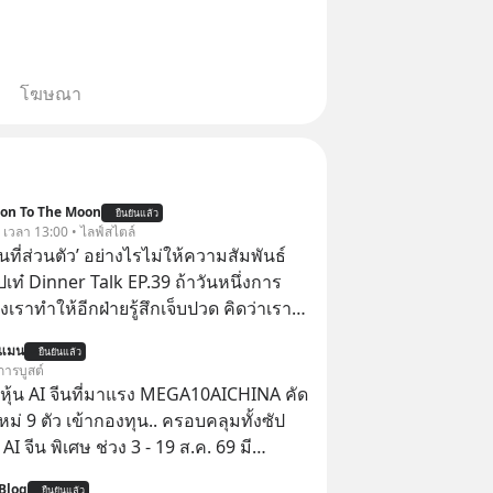
โฆษณา
ion To The Moon
ยืนยันแล้ว
. เวลา 13:00 • ไลฟ์สไตล์
ื้นที่ส่วนตัว’ อย่างไรไม่ให้ความสัมพันธ์
ปเท๋ Dinner Talk EP.39 ถ้าวันหนึ่งการ
เราทำให้อีกฝ่ายรู้สึกเจ็บปวด คิดว่าเรา
ใส่และมองว่าเราเห็นแก่ตัวทั้งที่เราเองก็
นแมน
ยืนยันแล้ว
เสธใครอย่างนี้มาก่อน แต่พอตั้งใจจะ
การบูสต์
ขต’ เพื่อตัวเองดูสักครั้ง กลับทำให้เกิด
ุ้น AI จีนที่มาแรง MEGA10AICHINA คัด
ามสัมพันธ์เสียอย่างนั้น โดยรายการ
ใหม่ 9 ตัว เข้ากองทุน.. ครอบคลุมทั้งซัป
nner Talk ในวันนี้โฮสต์ทั้ง 2 ท่าน แทป-
พิเศษ ช่วง 3 - 19 ส.ค. 69 มี
ุตสาหะ และ เอ๋ นิ้วกลม-สราวุธ เฮ้ง
 ลด 50% ค่าธรรมเนียมซื้อ | ยอด 2 ล้าน
Blog
ยืนยันแล้ว