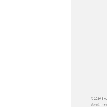
ttps://apple.co/2lEqPPg 🎧 ฟังผ่าน
k4wy 🎧
outube :
tu.be/KQ3bzHfpTKc The original
appeared here
www.tharadhol.com/geek-story-
-chain-story/ ติดตามสาระดี ๆ
วันผ่าน Line OA ด.ดล Blog คลิกเลย -->
lin.ee/aMEkyNA
============== 📣 สนับสนุนโดย
ากแนะนำผลิตภัณฑ์เสริมอาหาร Diip
บรรเทาความเครียด ลดความวิตกกังวล
่อนคลาย ซึ่งช่วยให้การนอนหลับมี
้น 📍 สนใจสั่งซื้อสินค้า Diip
INE : @diipgeek 🔗 หรือกดลิงก์
in.ee/U91Fzyz
© 2026 Bloc
เกี่ยวกับ
ช่