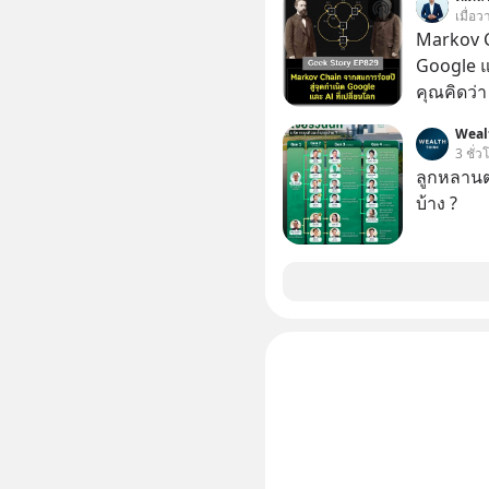
สวัสดิ์ จ
บาทขึ้นไป
เมื่อ
รักษาใจข
Markov C
รอบข้างไปพร้
Google แ
#selfdev
คุณคิดว่
#missio
ระเบิดนิว
Weal
ล้มแชมป์
3 ชั่ว
ในปัจจุบัน มีอะไ
ลูกหลานตร
เปลี่ยนโล
บ้าง ?
ทะเลาะกั
เมื่อกว่าร้อยปีก่อน! จาก
สาระและไ
ระดับล้า
ขึ้นได้อ
ประวัติศา
นี้เราจะม
ครับ เลือกฟังกันได้เลยนะครับ อย่าลืมกด Follow
ติดตาม P
ของผมกันด้วยนะครั
https://tinyu