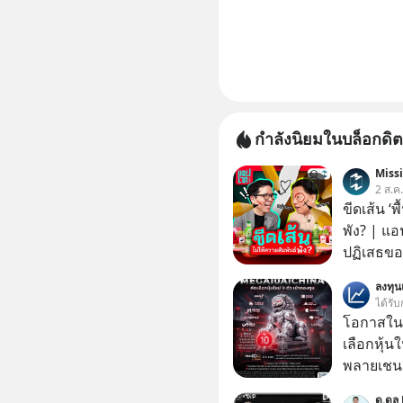
กำลังนิยมในบล็อกดิต
Miss
2 ส.ค
ขีดเส้น ‘พ
พัง? | แอ
ปฏิเสธของ
ตั้งกำแพง
ลงทุ
ไม่เคยปฏิ
ได้รับ
‘สร้างขอบเ
โอกาสในห
รอยร้าวในคว
เลือกหุ้น
แอปเท๋ Di
พลายเชน AI จีน 
รวิศ หาญอ
โปรโมชัน
ด.ดล 