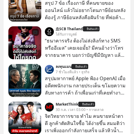
สรุป 7 ข้อ เรื่องภาษี ที่คนขายของ
ออนไลน์ แล้วไม่อยากโดนภาษีย้อนหลัง
ต้องรู้ ภาษีย้อนหลังคือฝันร้าย ที่พ่อค้า
แม่ค้าคนไหนก็คงไม่อยากพบเจอ
SCB Thailand
ยืนยันแล้ว
ได้รับการบูสต์
“ธนาคารจริง ต้องไม่ส่งลิงก์ทาง SMS
หรืออีเมล” เคยเจอมั้ย? มีคนอ้างว่าโทร
จากธนาคาร บอกว่าบัญชีมีปัญหา แล้ว
ให้กดลิงก์โน่นนี่ หรือสแกนคิวอาร์โค้ด
ลงทุนแมน
ยืนยันแล้ว
ทันที มาฟัง “ป้าเก๋าเล่ากลโกง” เพื่อรู้ทัน
7 ชั่วโมงที่แล้ว • ธุรกิจ
มุกหลอกลวงในคราบความน่าเชื่อถือ
สรุปมหากาพย์ Apple ฟ้อง OpenAI เมื่อ
กันค่ะ #แก้เกมกลโกง #ป้าเก๋าเล่ากล
อดีตพนักงาน กลายประเด็น ขโมยความ
โกง #LivesSustainably #อยู่อย่าง
ลับทางการค้า ถ้าเพื่อนเก่าที่เคยทำงาน
ยั่งยืน #CyberSecurity #ป้าเก๋า
ด้วยกัน ทักมาขอให้เราช่วยหาไฟล์งาน
MarketThink
#FraudEducation #FinancialLiteracy
ยืนยันแล้ว
เก่าที่เขาเคยทำไว้ ตอนยังอยู่บริษัท
30 ก.ค. เวลา 03:00 • การตลาด
#DigitalBankWithHumanTouch
เดียวกัน
จิตวิทยาการขาย ทำไม คนขายหน้าตา
ดี ลูกค้าตัดสินใจซื้อ ได้ง่ายขึ้น สมมติว่า
เราเพิ่งออกกำลังกายเสร็จ แล้วหิวน้ำ