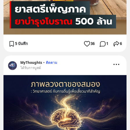
5 บันทึก
36
1
6
MyThoughts
•
ติดตาม
ได้รับการบูสต์