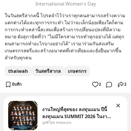
International Women's Day
ในวันสตรีสากลนี้ โปรดจำไว้ว่าเราทุกคนสามารถสร้างความ
แตกต่างได้และทุกการกระทำ ไม่ว่าจะเล็กน้อยเพียงใดก็ตาม 
การกระทำเหล่านี้สะสมเพื่อสร้างการเปลี่ยนแปลงที่มีความ
หมาย ดังสุภาษิตที่ว่า "ไม่มีใครสามารถทำทุกอย่างได้ แต่ทุก
คนสามารถทำอะไรบางอย่างได้" เรามาร่วมกันส่งเสริม
เกษตรกรสตรีและสร้างอนาคตที่เท่าเทียมและยั่งยืนมากขึ้น
สำหรับทุกคน
thaiwah
วันสตรีสากล
เกษตรกร
บันทึก
2
2
งานใหญ่ที่สุดของ ลงทุนแมน ปีนี้
ลงทุนแมน SUMMIT 2026 ในงาน
บูสต์โดย ลงทุนแมน
นี้จะมีเจ้าของธุรกิจ Dr.PONG,
หมึกกรุบ, Srichand, Jones’