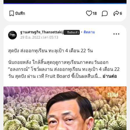
บันทึก
18
6
ฐานเศรษฐกิจ_Thansettakij
•
ติดตาม
ยืนยันแล้ว
29 มิ.ย. 2022 เวลา 05:13
สุดปัง ส่งออกทุเรียน ทะลุเป้า 4 เดือน 22 วัน
นับถอยหลัง ใกล้สิ้นสุดฤดูกาลทุเรียนภาคตะวันออก 
“อลงกรณ์” โชว์ผลงาน ส่งออกทุเรียน ทะลุเป้า 4 เดือน 22 
วัน สุดปัง ผ่าน เวที Fruit Board ชี้เป็นผลสืบเนื่
... 
อ่านต่อ