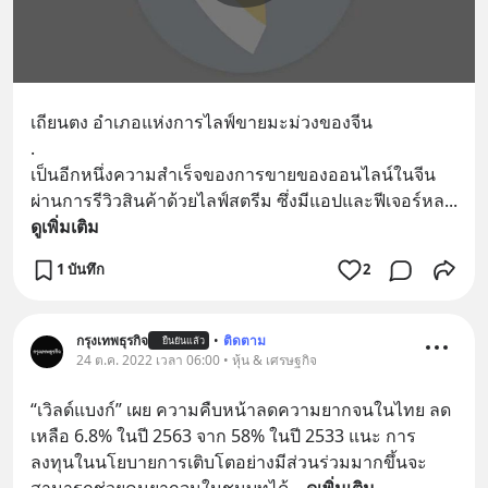
เถียนตง อำเภอแห่งการไลฟ์ขายมะม่วงของจีน 
.
เป็นอีกหนึ่งความสำเร็จของการขายของออนไลน์ในจีน 
ผ่านการรีวิวสินค้าด้วยไลฟ์สตรีม ซึ่งมีแอปและฟีเจอร์หล
... 
ดูเพิ่มเติม
1 บันทึก
2
กรุงเทพธุรกิจ
•
ติดตาม
ยืนยันแล้ว
24 ต.ค. 2022 เวลา 06:00 • หุ้น & เศรษฐกิจ
“เวิลด์แบงก์” เผย ความคืบหน้าลดความยากจนในไทย ลด
เหลือ 6.8% ในปี 2563 จาก 58% ในปี 2533 แนะ การ
ลงทุนในนโยบายการเติบโตอย่างมีส่วนร่วมมากขึ้นจะ
สามารถช่วยคนยากจนในชนบทได้
... 
ดูเพิ่มเติม