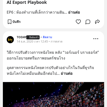
AI Export Playbook
EP6 : ห้องทำงานที่เล็กกว่าความฝัน
... 
อ่านต่อ
บันทึก
TODAY
•
ติดตาม
ยืนยันแล้ว
14 ธ.ค. 2020 เวลา 12:45 • การตลาด
วิธีการปรับตัววงการหนังไทย หลัง “วอร์เนอร์ บราเธอร์ส” 
ออกนโยบายสตรีมภาพยนตร์ชนโรง
อุตสาหกรรมหนังไทยควรปรับตัวอย่างไรในวันที่ธุรกิจ
หนังโลกไม่เหมือนเดิมอีกต่อไป
... 
อ่านต่อ