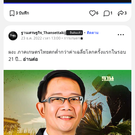
3 บันทึก
6
1
3
ฐานเศรษฐกิจ_Thansettakij
•
ติดตาม
ยืนยันแล้ว
23 ธ.ค. 2022 เวลา 13:00 • การเกษตร
ผงะ ภาคเกษตรไทยตกต่ำกว่าค่าเฉลี่ยโลกครั้งแรกในรอบ 
21 ปี
... 
อ่านต่อ