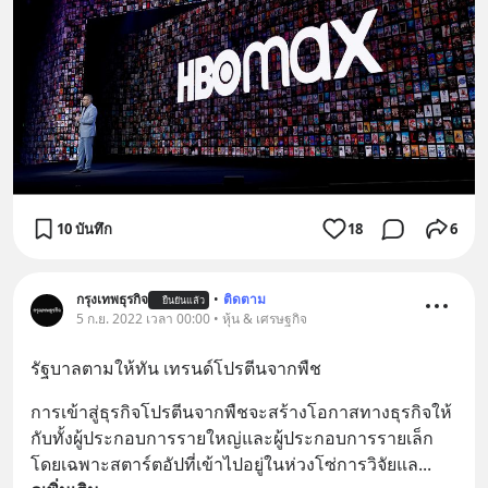
10 บันทึก
18
6
กรุงเทพธุรกิจ
•
ติดตาม
ยืนยันแล้ว
5 ก.ย. 2022 เวลา 00:00 • หุ้น & เศรษฐกิจ
รัฐบาลตามให้ทัน เทรนด์โปรตีนจากพืช
การเข้าสู่ธุรกิจโปรตีนจากพืชจะสร้างโอกาสทางธุรกิจให้
กับทั้งผู้ประกอบการรายใหญ่และผู้ประกอบการรายเล็ก 
โดยเฉพาะสตาร์ตอัปที่เข้าไปอยู่ในห่วงโซ่การวิจัยแล
... 