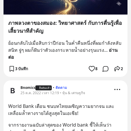
ภาพลวงตาของสมอง: วิทยาศาสตร์ กับการตื่นรู้เพื่อ
เสี้ยวนาทีสำคัญ
ย้อนกลับไปเมื่อสิบกว่าปีก่อน ในค่ำคืนหนึ่งที่ผมกำลังหลับ
สนิท จู่ๆ ผมก็ฝันว่าตัวเองกระหายน้ำอย่างรุนแรง
... 
อ่าน
ต่อ
3 บันทึก
8
2
Bnomics
•
ติดตาม
ยืนยันแล้ว
25 ต.ค. 2022 เวลา 12:19 • หุ้น & เศรษฐกิจ
World Bank เตือน ชนบทไทยเผชิญความยากจน และ
เหลื่อมล้ำทางรายได้สูงสุดในเอเชีย!
จากรายงานฉบับล่าสุดของ World bank ชี้ให้เห็นว่า