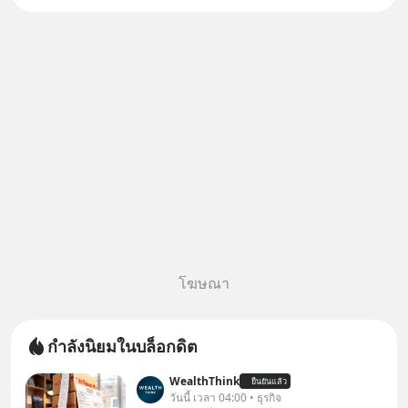
Salad, LA GLACE, Fastwork,
MizuMi, KARMART, อิชิตัน มา
แชร์ความรู้การสร้างธุรกิจ
โฆษณา
กำลังนิยมในบล็อกดิต
WealthThink
ยืนยันแล้ว
วันนี้ เวลา 04:00 • ธุรกิจ