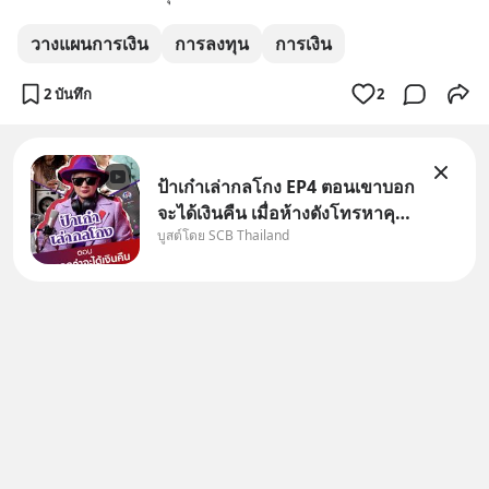
วางแผนการเงิน
การลงทุน
การเงิน
2 บันทึก
2
ป้าเก๋าเล่ากลโกง EP4 ตอนเขาบอก
จะได้เงินคืน เมื่อห้างดังโทรหาคุณ
บูสต์โดย SCB Thailand
วิยะดา แจ้งเรื่องเคลมสินค้าแล้ว
บอกว่าจะคืนเงิน คุณวิยะดาจะได้
เงินจริง หรือเป็นเรื่องจ้อจี้ หาคำ
ตอบได้ที่ “ป้าเก๋าเล่ากลโกง” EP4
ตอน “เขา