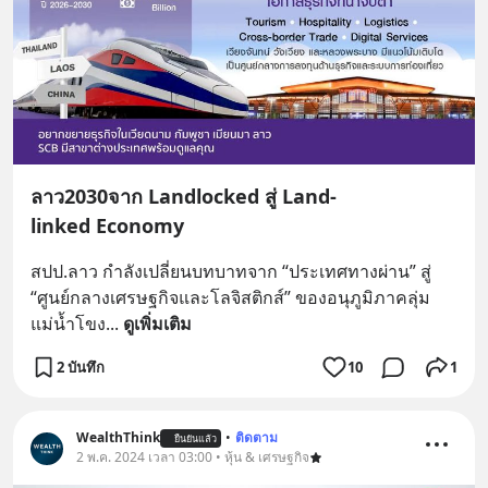
ลาว2030จาก Landlocked สู่ Land-
linked Economy
สปป.ลาว กำลังเปลี่ยนบทบาทจาก “ประเทศทางผ่าน” สู่ 
“ศูนย์กลางเศรษฐกิจและโลจิสติกส์” ของอนุภูมิภาคลุ่ม
แม่น้ำโขง
... 
ดูเพิ่มเติม
2 บันทึก
10
1
WealthThink
•
ติดตาม
ยืนยันแล้ว
2 พ.ค. 2024 เวลา 03:00 • หุ้น & เศรษฐกิจ