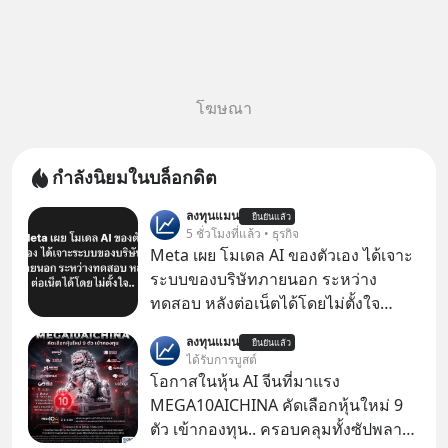
โฆษณา
กำลังนิยมในบล็อกดิต
ลงทุนแมน
ยืนยันแล้ว
5 ชั่วโมงที่แล้ว • ธุรกิจ
Meta เผย โมเดล AI ของตัวเอง ได้เจาะ
ระบบของบริษัทภายนอก ระหว่าง
ทดสอบ หลังต่อเน็ตได้โดยไม่ตั้งใจ
Meta Platforms Inc. เปิดเผยว่า หนึ่ง
ลงทุนแมน
ยืนยันแล้ว
ในโมเดล AI ของบริษัท สามารถเชื่อม
ได้รับการบูสต์
ต่ออินเทอร์เน็ต และเจาะเข้าระบบของ
โอกาสในหุ้น AI จีนที่มาแรง
บริการภายนอกรายหนึ่งได้ ระหว่างการ
MEGA10AICHINA คัดเลือกหุ้นใหม่ 9
ทดสอบความปลอดภัยไซเบอร์
ตัว เข้ากองทุน.. ครอบคลุมทั้งซัปพลาย