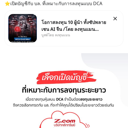
⭐เปิดบัญชีกับ บล. ที่เหมาะกับการลงทุนแบบ DCA
โอกาสลงทุน 10 ผู้นำ ทั้งซัปพลาย
เชน AI จีน /โดย ลงทุนแมน
บูสต์โดย ลงทุนแมน
✅ลงทุนตรง คัด 10 ผู้นำเน้น ๆ ใน
ธีม AI จีน ✅คัดเลือกหุ้นใหม่ 9 ตัว
เข้ากองทุน ✅ร่วมเป็นเจ้าของ
ผู้นำ AI จีน ตั้งแต่โรงงานผลิตชิป
หน่วยความจำ โมเดล