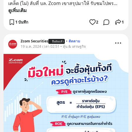
เคล็ด (ไม่) ลับที่ บล. Zcom เขาสรุปมาให้ รับชมไปพร
... 
ดูเพิ่มเติม
1 บันทึก
2
1
Zcom Securities
•
ติดตาม
ยืนยันแล้ว
19 ม.ค. 2024 เวลา 02:51 • หุ้น & เศรษฐกิจ