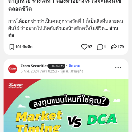
ถ้าถูกหวย รางวัลที่ 1 ต้องทำอย่างไร ถึงจะมีเงินใช้
ตลอดชีวิต
การได้ออกข่าวว่าเป็นคนถูกรางวัลที่ 1 ก็เป็นสิ่งที่หลายคน
ฝันใฝ่ ว่าอยากให้เกิดกับตัวเองบ้างสักครั้งในชีวิต
... 
อ่าน
ต่อ
101 บันทึก
97
1
179
Zcom Securities
•
ติดตาม
ยืนยันแล้ว
5 ก.พ. 2024 เวลา 02:53 • หุ้น & เศรษฐกิจ