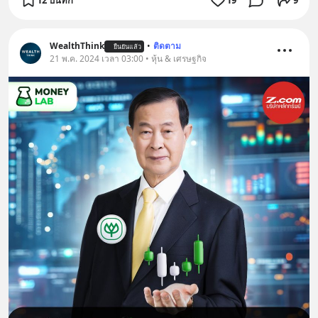
WealthThink
•
ติดตาม
ยืนยันแล้ว
21 พ.ค. 2024 เวลา 03:00 • หุ้น & เศรษฐกิจ