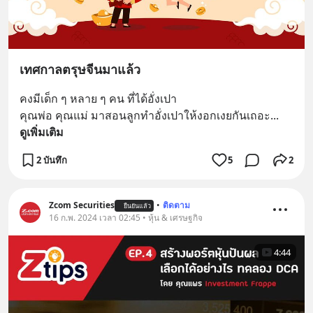
เทศกาลตรุษจีนมาแล้ว
คงมีเด็ก ๆ หลาย ๆ คน ที่ได้อั่งเปา 
คุณพ่อ คุณแม่ มาสอนลูกทำอั่งเปาให้งอกเงยกันเถอะ
... 
ดูเพิ่มเติม
2 บันทึก
5
2
Zcom Securities
•
ติดตาม
ยืนยันแล้ว
16 ก.พ. 2024 เวลา 02:45 • หุ้น & เศรษฐกิจ
4:44