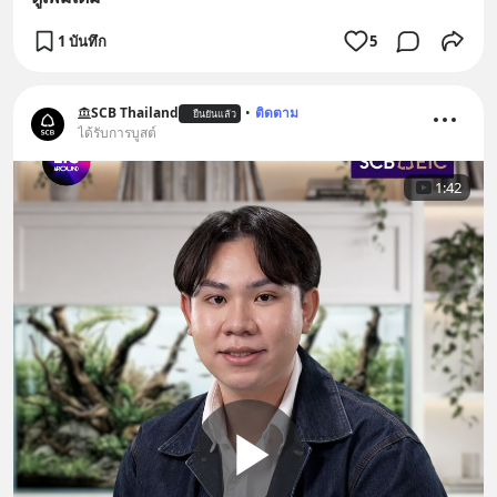
1 บันทึก
5
SCB Thailand
•
ติดตาม
ยืนยันแล้ว
ได้รับการบูสต์
1:42