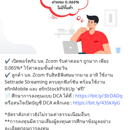
✔️ เปิดพอร์ตกับ บล. Zcom รับค่าคอมฯ ถูกมาก เพียง 
0.065%* ไร้ค่าคอมขั้นต่ำต่อวัน
✔️ ลูกค้า บล. Zcom รับสิทธิพิเศษมากมาย อาทิ ใช้งาน 
Settrade Streaming ครบทุกฟังก์ชัน พร้อมใช้งาน 
efinMobile และ efinStockPickUp 'ฟรี!'
📄 ศึกษาการลงทุนแบบ DCA ได้ที่ : 
https://bit.ly/3IrDADq
หรือสนใจเปิดบัญชี DCA คลิกเลย : 
https://bit.ly/435kXyG
*อัตราดังกล่าวยังไม่รวมค่าธรรมเนียมอื่นๆ
**การลงทุนมีความเสี่ยงผู้ลงทุนควรศึกษาข้อมูลอย่าง
ละเอียดก่อนการลงทุน