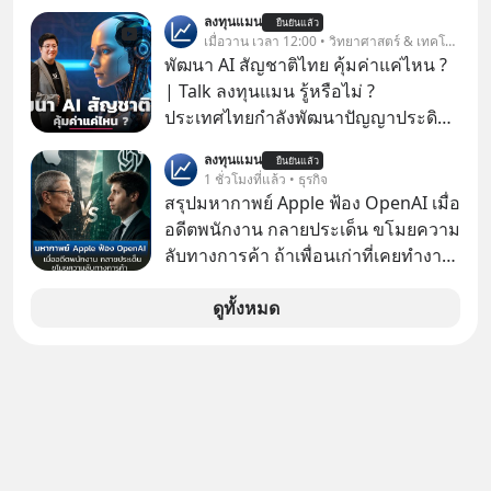
เชน AI จีน พิเศษ ช่วง 3 - 19 ส.ค. 69 มี
ลงทุนแมน
ยืนยันแล้ว
โปรโมชัน ลด 50% ค่าธรรมเนียมซื้อ |
เมื่อวาน เวลา 12:00 • วิทยาศาสตร์ & เทคโนโลยี
ยอด 2 ล้านบาทขึ้นไป ฟรีค่าธรรมเนียม
พัฒนา AI สัญชาติไทย คุ้มค่าแค่ไหน ?
ซื้อ
| Talk ลงทุนแมน รู้หรือไม่ ?
ประเทศไทยกำลังพัฒนาปัญญาประดิษฐ์
หรือ AI เป็นของตัวเอง ภายใต้ชื่อ
ลงทุนแมน
ยืนยันแล้ว
“ThaiLLM” เพื่อให้คนไทยมีโครงสร้าง
1 ชั่วโมงที่แล้ว • ธุรกิจ
พื้นฐานด้าน AI ที่เข้าใจภาษาไทย และ
สรุปมหากาพย์ Apple ฟ้อง OpenAI เมื่อ
บริบททางสังคมไทยได้เป็นอย่างดี
อดีตพนักงาน กลายประเด็น ขโมยความ
คำถามคือ การลงมือพัฒนา AI ของ
ลับทางการค้า ถ้าเพื่อนเก่าที่เคยทำงาน
ประเทศจะคุ้มค่าแค่ไหน ? และหลังจาก
ด้วยกัน ทักมาขอให้เราช่วยหาไฟล์งาน
นำ ThaiLLM มาใช้จริง จะเกิดอะไรขึ้น
เก่าที่เขาเคยทำไว้ ตอนยังอยู่บริษัท
ดูทั้งหมด
กับสังคมไทย ธุรกิจไทย และเศรษฐกิจ
เดียวกัน
ไทยบ้าง ? ร่วมวิเคราะห์เรื่องนี้ผ่านมุม
มองของ ดร.อภิวดี ปิยธรรมรงค์ ผู้
เชี่ยวชาญอาวุโสด้านบูรณาการข้อมูล
และปัญญาประดิษฐ์ และคุณปฏิภาณ
ประเสริฐสม ผู้จัดการโครงการ
ThaiLLM