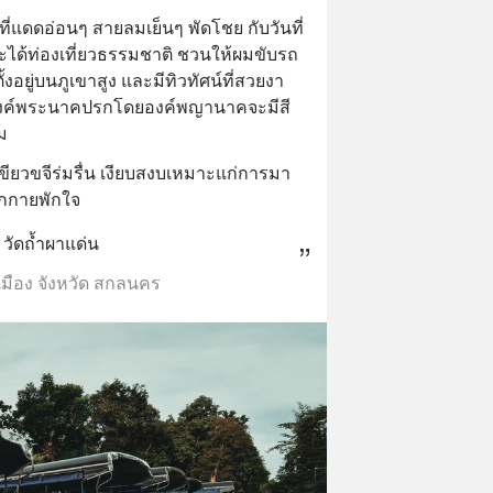
นที่แดดอ่อนๆ สายลมเย็นๆ พัดโชย กับวันที่
ด้ท่องเที่ยวธรรมชาติ ชวนให้ผมขับรถ
์ที่ตั้งอยู่บนภูเขาสูง และมีทิวทัศน์ที่สวยงา
ีองค์พระนาคปรกโดยองค์พญานาคจะมีสี
ม
้เขียวขจีร่มรื่น เงียบสงบเหมาะแก่การมา
ักกายพักใจ
วัดถ้ำผาแด่น
เมือง จังหวัด สกลนคร