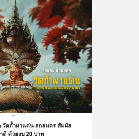
ูเขา วัดถ้ำผาแด่น สกลนคร สัมผัส
ติ ด้วยงบ 20 บาท