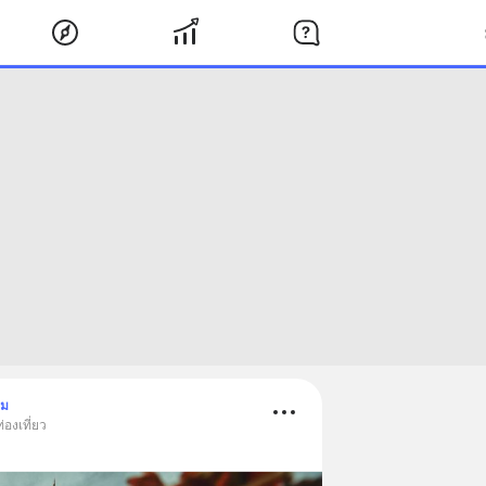
าม
่องเที่ยว