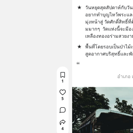
★
วันหยุดสุดสัปดาห์กับวั
อยากทำบุญไหว้พระและไ
มุ่งหน้าสู่ วัดศักดิ์สิทธิ
มมากๆ  วัดแห่งนี้จะม
เหลืองทองอร่ามสวยงา
★
พื้นที่โดยรอบเป็นป่าไม
สูดอากาศบริสุทธิ์และพ
อำเภอ 
1
5
4