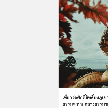
เที่ยววัดศักดิ์สิทธิ์บนภ
ธรรมะ ท่ามกลางธรรมชา