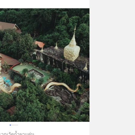
ิเวณวัดถ้ำผาแด่น