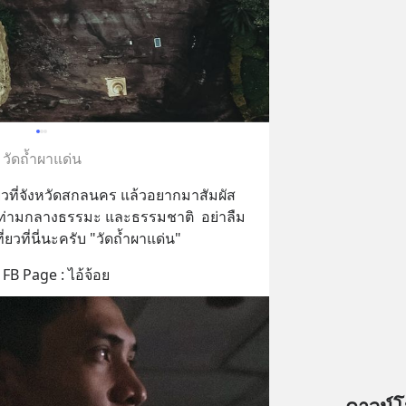
วัดถ้ำผาแด่น
วที่จังหวัดสกลนคร แล้วอยากมาสัมผัส
นท่ามกลางธรรมะ และธรรมชาติ  อย่าลืม
ยวที่นี่นะครับ "วัดถ้ำผาแด่น"
FB Page : ไอ้จ้อย