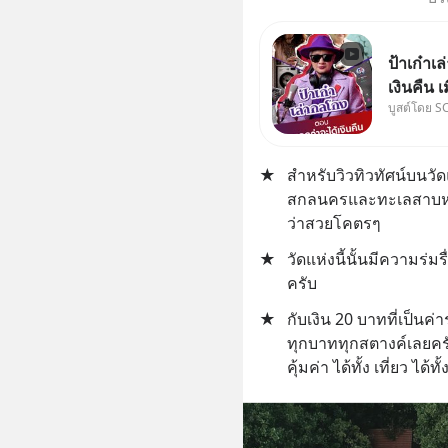
ป้าเก๋า
เงินคืน 
บูสต์โดย S
เรื่องเค
วิยะดาจะได
คำตอบได้
★
สำหรับวิวทิวทัศน์บนวัด
“เขา
สกลนครและทะเลสาบหน
ว่าสวยโคตรๆ
★
วัดแห่งนี้นั้นมีความร
ครับ
★
กับเงิน 20 บาทที่เป็นค่
ทุกบาททุกสตางค์เลยคร
คุ้มค่า ได้ทั้ง เที่ยว ได้ท