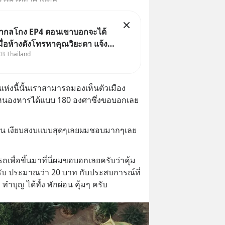
เล่ากลโกง EP4 ตอนเขาบอกจะได้
เมื่อห้างดังโทรหาคุณวิยะดา แจ้ง
CB Thailand
ลมสินค้าแล้วบอกว่าจะคืนเงิน คุณ
้เงินจริง หรือเป็นเรื่องจ้อจี้ หา
ที่ “ป้าเก๋าเล่ากลโกง” EP4 ตอน
แห่งนี้นั้นเราสามารถมองเห็นตัวเมือง
องหารได้แบบ 180 องศาซึ่งขอบอกเลย
่มรื่น เงียบสงบแบบสุดๆเลยผมชอบมากๆเลย
ารถเพื่อขึ้นมาที่นี่ผมขอบอกเลยครับว่าคุ้ม
ับ ประมาณว่า 20 บาท กับประสบการณ์ที่ 
ั้ง ทำบุญ ได้ทั้ง พักผ่อน คุ้มๆ ครับ