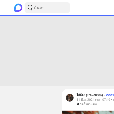
ไอ้จ้อย (Travelism)
•
ติดต
11 มี.ค. 2024 เวลา 07:49 • ท
วัดถ้ำผาแด่น