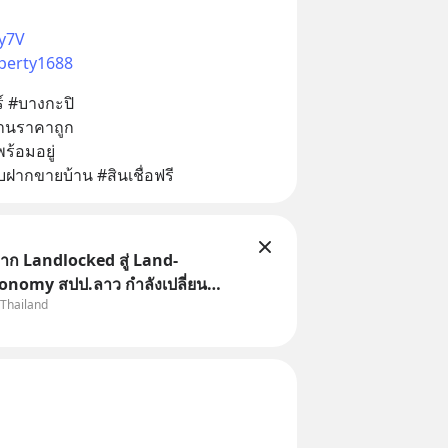
vy7V
erty1688
 #บางกะปิ 
้านราคาถูก
้อมอยู่  
ฝากขายบ้าน #สินเชื่อฟรี
ก Landlocked สู่ Land-
onomy สปป.ลาว กำลังเปลี่ยน
 Thailand
“ประเทศทางผ่าน” สู่ “ศูนย์กลาง
ละโลจิสติกส์” ของอนุภูมิภาคลุ่ม