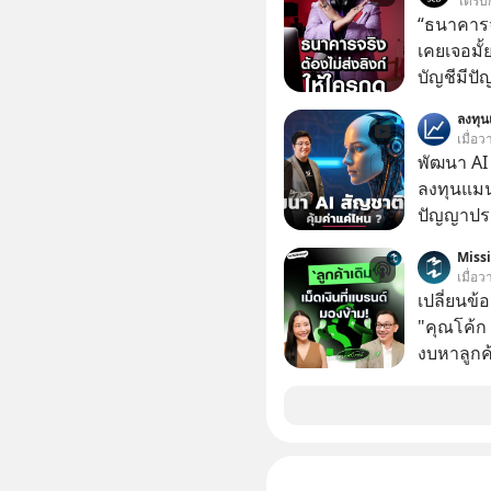
ได้รับ
“ธนาคารจร
เคยเจอมั
บัญชีมีปั
อาร์โค้ดทั
ลงทุ
หลอกลวงในค
เมื่อ
กลโกง #ป้
พัฒนา AI 
อย่างยั่ง
ลงทุนแมน
#FraudEd
ปัญญาประด
#Digita
“ThaiLLM” เพื่อให้คนไทยมีโครงสร้างพื้น
Miss
AI ที่เข
เมื่อ
เป็นอย่างดี คำถามคือ การลงมือพัฒนา A
เปลี่ยนข้
ประเทศจะ
"คุณโค้ก
ThaiLLM 
งบหาลูกค้
ธุรกิจไทย แล
กลุ่มที่มี
เรื่องนี้ผ
หายไปโดยไม่รู้ตัว ใน M
เชี่ยวชา
นี้ เราจะ
ประดิษฐ์ และคุณปฏิภาณ ประเสริฐสม ผู้จัดการ
Founder,
โครงการ
และ CRM ม