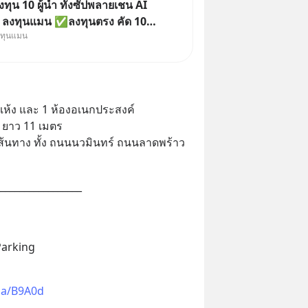
ุน 10 ผู้นำ ทั้งซัปพลายเชน AI
ย ลงทุนแมน ✅ลงทุนตรง คัด 10
งทุนแมน
น ๆ ในธีม AI จีน ✅คัดเลือกหุ้น
ัว เข้ากองทุน ✅ร่วมเป็นเจ้าของ
 จีน ตั้งแต่โรงงานผลิตชิป หน่วย
 โมเดล
กแห้ง และ 1 ห้องอเนกประสงค์
ู ยาว 11 เมตร
ส้นทาง ทั้ง ถนนนวมินทร์ ถนนลาดพร้าว 
_________________
Parking
sia/B9A0d