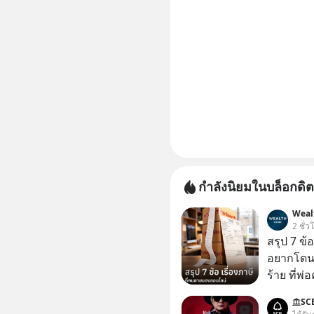
กำลังนิยมในบล็อกดิต
Weal
2 ชั่ว
สรุป 7 ข้
อยากโดนภา
ร้าย ที่
SC