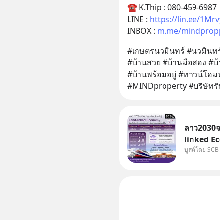
☎ K.Thip : 080-459-6987
LINE : 
https://lin.ee/1Mr
INBOX : 
m.me/mindpropp
#เกษตรนวมินทร์ #นวมินทร์
#บ้านสวย #บ้านมือสอง #บ
#บ้านพร้อมอยู่ #ทาวน์โฮมพร
#MINDproperty #บริษัทรับ
ลาว2030จา
linked Ec
บูสต์โดย SCB
บทบาทจาก 
เศรษฐกิจแ
แม่น้ำโขง