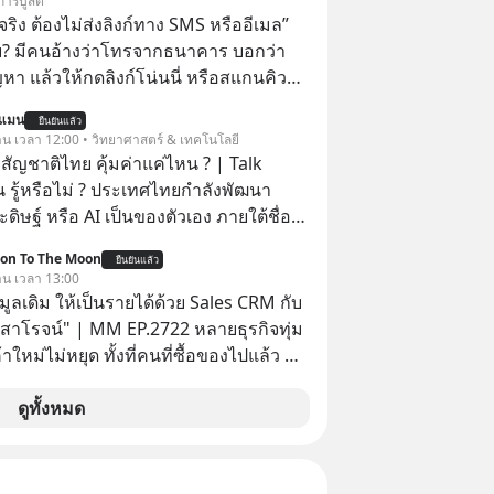
การบูสต์
ิง ต้องไม่ส่งลิงก์ทาง SMS หรืออีเมล”
้ย? มีคนอ้างว่าโทรจากธนาคาร บอกว่า
ญหา แล้วให้กดลิงก์โน่นนี่ หรือสแกนคิว
นที มาฟัง “ป้าเก๋าเล่ากลโกง” เพื่อรู้ทันมุก
นแมน
ยืนยันแล้ว
ราบความน่าเชื่อถือกันค่ะ #แก้เกม
วาน เวลา 12:00 • วิทยาศาสตร์ & เทคโนโลยี
าเก๋าเล่ากลโกง #LivesSustainably #อยู่
สัญชาติไทย คุ้มค่าแค่ไหน ? | Talk
ยืน #CyberSecurity #ป้าเก๋า
 รู้หรือไม่ ? ประเทศไทยกำลังพัฒนา
ucation #FinancialLiteracy
ิษฐ์ หรือ AI เป็นของตัวเอง ภายใต้ชื่อ
lBankWithHumanTouch
ฐานด้าน
ion To The Moon
ยืนยันแล้ว
้าใจภาษาไทย และบริบททางสังคมไทยได้
วาน เวลา 13:00
I ของ
อมูลเดิม ให้เป็นรายได้ด้วย Sales CRM กับ
คุ้มค่าแค่ไหน ? และหลังจากนำ
 สาโรจน์" | MM EP.2722 หลายธุรกิจทุ่ม
มาใช้จริง จะเกิดอะไรขึ้นกับสังคมไทย
าใหม่ไม่หยุด ทั้งที่คนที่ซื้อของไปแล้ว คือ
ะเศรษฐกิจไทยบ้าง ? ร่วมวิเคราะห์
โอกาสซื้อซ้ำสูงที่สุด แต่กลับปล่อยให้เงียบ
่านมุมมองของ ดร.อภิวดี ปิยธรรมรงค์ ผู้
ission To The Moon EP
ดูทั้งหมด
ญอาวุโสด้านบูรณาการข้อมูลและปัญญา
มาคุยกับคุณโค้ก สาโรจน์ อธิวิทวัส CEO &
 Wisible ผู้มีประสบการณ์ด้านงานขาย
 ThaiLLM
ากกว่า 20 ปี ว่าทำไม "ลูกค้าเดิม" ถึง