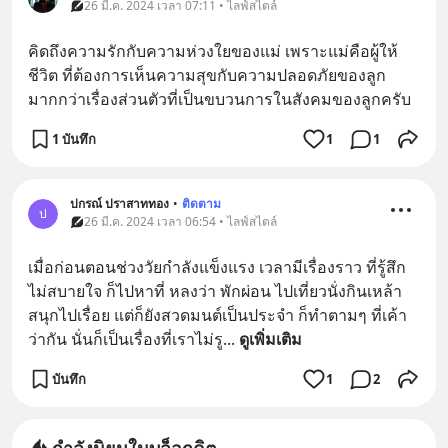
26 มี.ค. 2024 เวลา 07:11 • ไลฟ์สไตล์
คิดถึงความรักกับความห่วงใยของแม่ เพราะแม่คือผู้ให้
ชีวิต ที่ต้องการเห็นความสุขกับความปลอดภัยของลูก
มากกว่าเรื่องส่วนตัวที่เป็นขบวนการในสังคมของลูกครับ
1 บันทึก
1
1
ปกรณ์ ปราสาททอง
•
ติดตาม
ป
26 มี.ค. 2024 เวลา 06:54 • ไลฟ์สไตล์
เมื่อก่อนตอนช่วงวัยกำลังแข็งแรง เวลามีเรื่องราว ที่รู้สึก
ไม่สบายใจ ก็ไปหาที่ หลงว่า พักผ่อน ไปเที่ยวนั่งกินเหล้า
สนุกไปเรื่อย แต่ก็ยังสวดมนต์เป็นประจำ ก็ทำตามๆ ที่เค้า
ว่ากัน นั่นก็เป็นเรื่องที่เราไม่รู
... 
ดูเพิ่มเติม
บันทึก
1
2