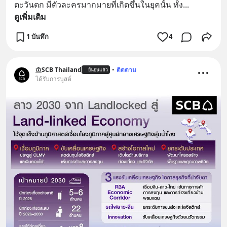
ตะวันตก มีตัวละครมากมายที่เกิดขึ้นในยุคนั้น ทั้ง
... 
ดูเพิ่มเติม
1 บันทึก
4
SCB Thailand
•
ติดตาม
ยืนยันแล้ว
ได้รับการบูสต์