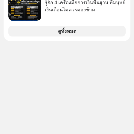
รู้จัก 4 เครื่องมือการเงินพื้นฐาน ที่มนุษย์
เงินเดือนไม่ควรมองข้าม
ดูทั้งหมด