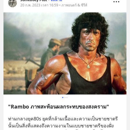
20 ก.พ. 2023 เวลา 16:59 • ภาพยนตร์ & ซีรีส์
"Rambo ภาพสะท้อนผลกระทบของสงคราม"
ท่ามกลางยุค80s ยุคที่กล้ามเนื้อเเละความเป็นชายชาตรี
นั้นเป็นสิ่งที่เเสดงถึงความงามในเเบบชายชาตรีของฝั่ง