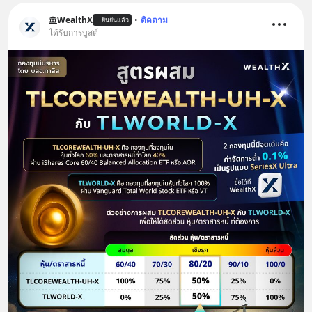
WealthX
•
ติดตาม
ยืนยันแล้ว
ได้รับการบูสต์