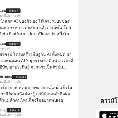
นแมน
ยืนยันแล้ว
โมงที่แล้ว • ธุรกิจ
 โมเดล AI ของตัวเอง ได้เจาะระบบของ
ยนอก ระหว่างทดสอบ หลังต่อเน็ตได้โดย
 Meta Platforms Inc. เปิดเผยว่า หนึ่งใน
ของบริษัท สามารถเชื่อมต่ออินเทอร์เน็ต
นแมน
ยืนยันแล้ว
ข้าระบบของบริการภายนอกรายหนึ่งได้
การบูสต์
การทดสอบความปลอดภัยไซเบอร์
ียวครบ โครงสร้างพื้นฐาน AI ทั้งหมด มา
 ลงทุนแมน AI Supercycle คือช่วงเวลาที่
ีปัญญาประดิษฐ์ จะกลายเป็นตัวขับ
ลัก ของการเติบโตทางเศรษฐกิจ และวิถี
thThink
ยืนยันแล้ว
ู้คนอย่างยาวนานต่อจากนี้
โมงที่แล้ว • ธุรกิจ
อ เรื่องภาษี ที่คนขายของออนไลน์ แล้วไม่
ษีย้อนหลัง ต้องรู้ ภาษีย้อนหลังคือฝัน
ดาวน์
พ่อค้าแม่ค้าคนไหนก็คงไม่อยากพบเจอ
Blog
ยืนยันแล้ว
โมงที่แล้ว • ธุรกิจ