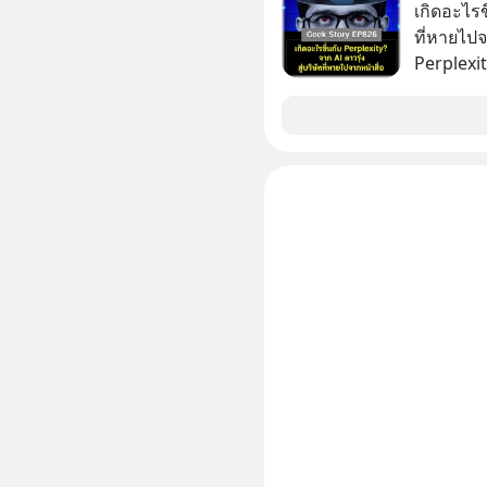
เกิดอะไรขึ
ที่หายไปจ
Perplexit
เทียบชั้น
2 ปี มูลค
หมื่น 1 พั
สังเกตไห
เงียบไปจ
อะไรขึ้นก
วงการ AI 
สร้างอาวุธใหม
ถอดรหัสกลย
เหมือนจะถ
สงครามเทคโนโลย
ครับ อย่
Geek For
🎧 ฟังผ่า
https://tinyu
Podcast : 