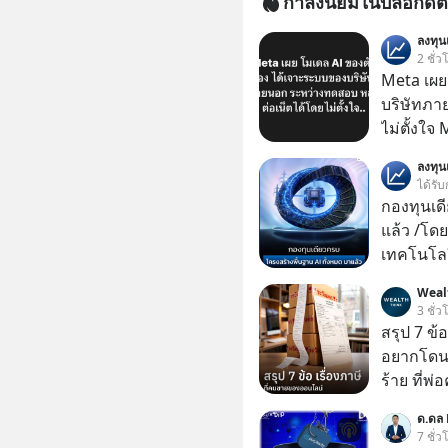
กำลังนิยมในบล็อกดิต
ลงทุ
2 ชั่ว
Meta เผย
บริษัทภา
ไม่ตั้งใจ
โมเดล AI 
ลงทุ
และเจาะเ
ได้รับ
ระหว่าง
กองทุนเด
แล้ว /โดย
เทคโนโลย
เคลื่อนห
Weal
ชีวิตของผ
3 ชั่ว
สรุป 7 ข้
อยากโดนภา
ร้าย ที่
ด.ดล 
7 ชั่ว