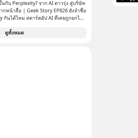
้นกับ Perplexity? จาก AI ดาวรุ่ง สู่บริษัท
ากหน้าสื่อ | Geek Story EP826 ยังจำชื่อ
y กันได้ไหม สตาร์ตอัป AI ที่เคยถูกยกไป
กับยักษ์ใหญ่อย่าง OpenAI ภายในเวลาแค่
่าบริษัทพุ่งกระฉูดจาก 500 ล้าน เป็น 2
ดูทั้งหมด
นล้านดอลลาร์ โตขึ้นกว่า 40 เท่า! แต่
ม ว่าทำไมวันนี้ชื่อของพวกเขาถึงหาย
ากพาดหัวข่าวเทคโนโลยีหน้าตาเฉย เกิด
ันแน่ นี่คือ The Rise and Fall ของดาวรุ่ง
หรือเป็นเพียงการเร้นกายในเงามืดเพื่อซุ่ม
่ที่น่ากลัวกว่าเดิม EP นี้เราจะมา
ุทธ์เบื้องหลัง ที่อาจทำให้บริษัทที่ดู
ูกลืม กลายเป็นผู้พลิกกระดานล้มยักษ์ใน
ีระดับโลก เลือกฟังกันได้เลยนะ
าลืมกด Follow ติดตาม PodCast ช่อง
ever’s Podcast ของผมกันด้วยนะครับ
น Spotify :
rl.com/msxt39d2 🎧 ฟังผ่าน Apple
https://tinyurl.com/pehre7h8 🎧 ฟัง