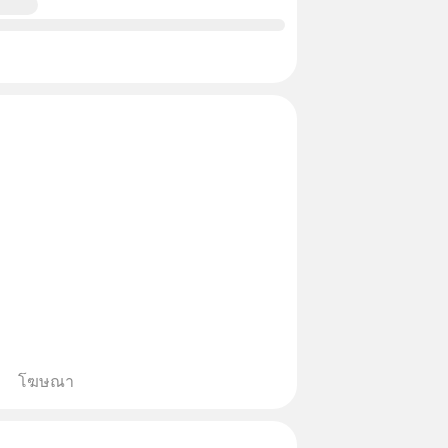
โฆษณา