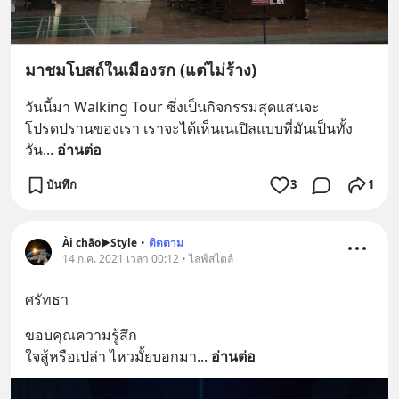
มาชมโบสถ์ในเมืองรก (แต่ไม่ร้าง)
วันนี้มา Walking Tour ซึ่งเป็นกิจกรรมสุดแสนจะ
โปรดปรานของเรา เราจะได้เห็นเนเปิลแบบที่มันเป็นทั้ง
วัน
... 
อ่านต่อ
บันทึก
3
1
Ài chāo▶️Style
•
ติดตาม
14 ก.ค. 2021 เวลา 00:12 • ไลฟ์สไตล์
ศรัทธา
ขอบคุณความรู้สึก
ใจสู้หรือเปล่า ไหวมั้ยบอกมา
... 
อ่านต่อ