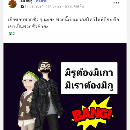
ตัน ยันฮู
•
ติดตาม
1 เม.ย. 2024 เวลา 07:29 • ความคิดเห็น
เฮียชอบพวกชั่ว ๆ นะฮะ พวกนี้เป็นพวกสโลว์ไลฟ์ดีฮะ คือ
เขาเป็นพวกชั่วช้าฮะ
2