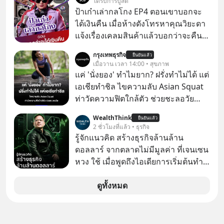
ได้รับการบูสต์
ล่าสุด ฮันเตอร์ ไบเดน ลูกชายได้ออกมา
ป้าเก๋าเล่ากลโกง EP4 ตอนเขาบอกจะ
เปิดเผยอาการของพ่อว่า "น่าเป็นห่วง
ได้เงินคืน เมื่อห้างดังโทรหาคุณวิยะดา
อย่างมาก" เนื่องจากมะเร็งได้ลุกลามไป
แจ้งเรื่องเคลมสินค้าแล้วบอกว่าจะคืน
ยังกระดูก และอวัยวะอื่นของร่างกาย ที่
เงิน คุณวิยะดาจะได้เงินจริง หรือเป็น
กรุงเทพธุรกิจ
สร้างความเจ็บปวดทรมานอย่างรุนแรง
ยืนยันแล้ว
เรื่องจ้อจี้ หาคำตอบได้ที่ “ป้าเก๋าเล่ากล
เมื่อวาน เวลา 14:00 • สุขภาพ
แต่ยืนยันว่า โจ ไบเดน พ่อของเขายังใจ
โกง” EP4 ตอน “เขาบอกว่าจะได้เงิน
แค่ 'นั่งยอง' ทำไมยาก? ฝรั่งทำไม่ได้ แต่
สู้ เพื่อรักษาอาการป่วยของตนอย่างเต็ม
คืน” #ป้าเก๋าเล่ากลโกง #แก้เกมกลโกง
เอเชียทำชิล ไขความลับ Asian Squat
ที่
#อยู่อย่างยั่งยืน #Cybersecurity #เตือน
ท่าวัดความฟิตใกล้ตัว ช่วยชะลอวัย
ภัยออนไลน์
หลายคนอาจเคยเห็นคลิปไวรัลของชาว
WealthThink
ยืนยันแล้ว
ต่างชาติที่พยายามทำ “Asian Squat”
2 ชั่วโมงที่แล้ว • ธุรกิจ
หรือการนั่งยองแบบคนเอเชีย แต่สุดท้าย
รู้จักแนวคิด สร้างธุรกิจล้านล้าน
ก็เสียการทรงตัว ล้มหงายหลัง หรือไม่ก็
ดอลลาร์ จากตลาดไม่มีมูลค่า ที่เจนเซน
ต้องยกส้นเท้าขึ้น เพราะไม่สามารถนั่ง
หวง ใช้ เมื่อพูดถึงไอเดียการเริ่มต้นทำ
ค้างในท่านั้นได้
ธุรกิจ หลายคนก็คงมองว่าควรเริ่มต้น
ทำธุรกิจที่อยู่ในตลาดใหญ่ ๆ ที่ต้องมี
ดูทั้งหมด
ลูกค้า พร้อมขายได้ทันที