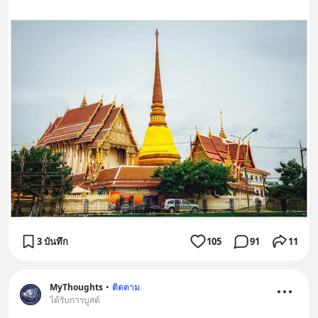
3 บันทึก
105
91
11
MyThoughts
•
ติดตาม
ได้รับการบูสต์