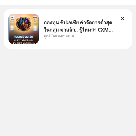
กองทุน ชิปเอเชีย ค่าจัดการต่ำสุด
ในกลุ่ม มาแล้ว.. รู้ไหมว่า CXMT
บูสต์โดย ลงทุนแมน
อยู่ดี ๆ ขึ้นมาเป็นบริษัทอันดับ 1 ใน
จีนแซงหน้า Tencent ขณะ
เดียวกัน TSMC เป็นบริษัทอันดับ 1
ในไต้หวันมานานแล้ว