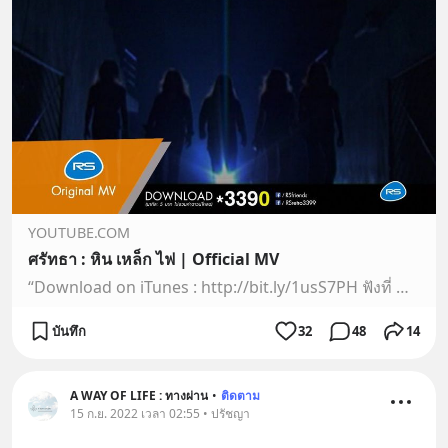
YOUTUBE.COM
ศรัทธา : หิน เหล็ก ไฟ | Official MV
“Download on iTunes : http://bit.ly/1usS7PH ฟังที่ Deezer : http://bit.ly/Xe20Yu ติดตามข่าว ภาพประทับใจ จากศิลปิน RS ที่คุณชื่นชอบ RS RETRO *3399 Fanpage : h...
บันทึก
32
48
14
A WAY OF LIFE : ทางผ่าน
•
ติดตาม
15 ก.ย. 2022 เวลา 02:55 • ปรัชญา