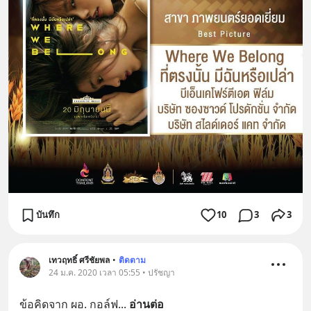
บันทึก
10
3
3
เทวฤทธิ์ ศรีชัยพล
•
ติดตาม
24 ม.ค. 2020 เวลา 05:55 • ปรัชญา
ข้อคิดจาก ผอ. กอล์ฟ
... 
อ่านต่อ