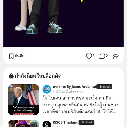
บันทึก
3
2
กำลังนิยมในบล็อกดิต
หรรสาระ By Jeans Aroonrat
ยืนยันแล้ว
1 ชั่วโมงที่แล้ว • ข่าว
โจ ไบเดน อาการทรุด มะเร็งลามถึง
กระดูก ลูกชายยืนยัน พ่อยังใจสู้ เป็นช่วง
เวลาที่ชาวอเมริกันต้องส่งกำลังใจให้กับ
โจ ไบเดน อดีตผู้นำสหรัฐในวัย 83 ปี ที่
SCB Thailand
ยืนยันแล้ว
ตอนนี้กำลังต่อสู้กับโรคมะเร็งอย่างหนัก