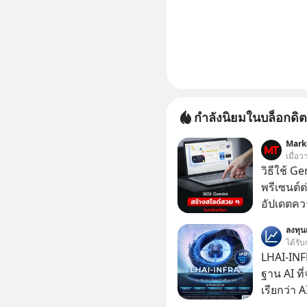
กำลังนิยมในบล็อกดิต
Mark
เมื่อ
วิธีใช้ G
พรีเซนต์ต่
อัปเดตคว
สามารถใช
ลงทุ
สวย ๆ ได้
ได้รับ
ไป
LHAI-INF
ฐาน AI ที
เรียกว่า 
1 เดือนที