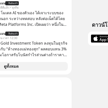
นแมน
ยืนยันแล้ว
อย่างต่อเนื่อง ซึ่งต้องการโครงสร้างพื้น
ีที่แล้ว • ธุรกิจ
I จำนวนมาก ตั้งแต่เมโมรีชิป เก็บข้อมูล
 โมเดล AI ของตัวเอง ได้เจาะระบบของ
ไฟฟ้า และระบายความร้อน
ยนอก ระหว่างทดสอบ หลังต่อเน็ตได้โดย
ดาวน์
 Meta Platforms Inc. เปิดเผยว่า หนึ่งใน
ของบริษัท สามารถเชื่อมต่ออินเทอร์เน็ต
นแมน
ยืนยันแล้ว
ข้าระบบของบริการภายนอกรายหนึ่งได้
วาน เวลา 12:30
การทดสอบความปลอดภัยไซเบอร์
TS Gold Investment Token ลงทุนในธุรกิจ
กับ “ห้างทองแม่ทองสุก” ผลตอบแทน 3%
้อมโอกาสรับโบนัสกำไรส่วนต่างถ้าราคา
 ลงทุนแมนจะเล่าให้ฟัง x MTS Gold
ุ่ม MTS Gold หรือห้างทองแม่ทองสุก อยู่
ดูทั้งหมด
มานานกว่า 74 ปี ปัจจุบันนับเป็นก
จทองคำที่ใหญ่เป็นอันดับ 2 ของไทย ที่มีราย
.5 ล้านล้านบาทในปี 2568