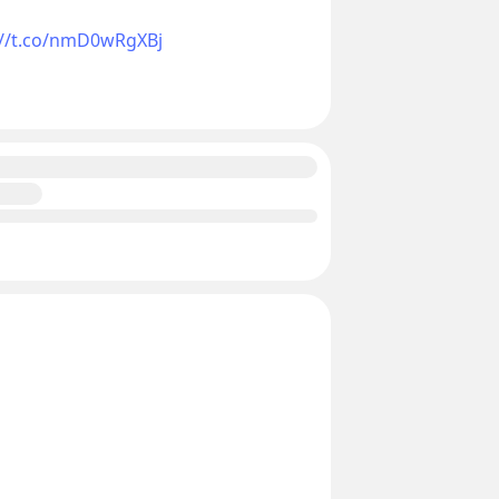
://t.co/nmD0wRgXBj