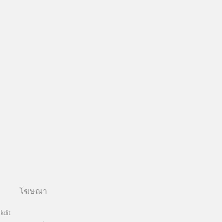
โฆษณา
kdit