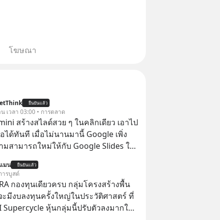
โฆษณา
etThink
ยืนยันแล้ว
วาน เวลา 03:00 • การตลาด
emini สร้างสไลด์สวย ๆ ในคลิกเดียว เอาไป
อได้ทันที เมื่อไม่นานมานี้ Google เพิ่ง
ามสามารถใหม่ให้กับ Google Slides ให้
้ Gemini ช่วยสร้างสไลด์นำเสนอแบบ
นแมน
ยืนยันแล้ว
ในคลิกเดียว ไม่ต้องเสียเวลาทำเองอีกต่อ
การบูสต์
RA กองทุนเดียวครบ กลุ่มโครงสร้างพื้น
่จะมีงบลงทุนครั้งใหญ่ในประวัติศาสตร์ ที่
AI Supercycle หุ้นกลุ่มนี้ปรับตัวลงมากใน
่ผ่านมา แต่ความจริงคือทั่วโลกยังเดินหน้า