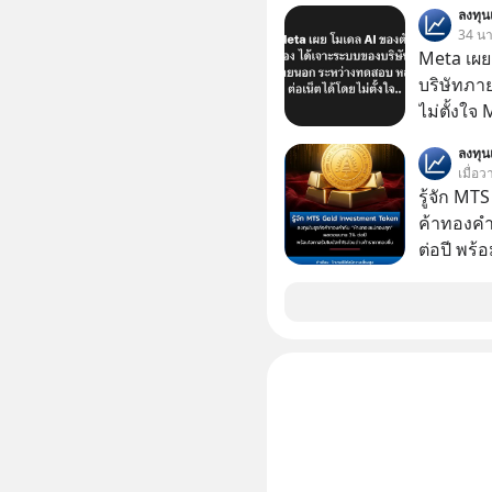
ลงทุ
ลงทุน AI 
34 นาท
ฐานด้าน A
Meta เผย
ยันระบบ
บริษัทภา
ไม่ตั้งใจ
โมเดล AI 
ลงทุ
และเจาะเ
เมื่อ
ระหว่าง
รู้จัก M
ค้าทองคำ
ต่อปี พร
ทองขึ้น /
Group กล
ในธุรกิจทองคำ
ลุ่มธุรกิ
ได้รวม 3