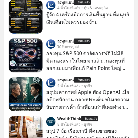
ลงทุนแมน
ยืนยันแล้ว
4 ชั่วโมงที่แล้ว • หุ้น & เศรษฐกิจ
รู้จัก 4 เครื่องมือการเงินพื้นฐาน ที่มนุษย์
เงินเดือนไม่ควรมองข้าม
ลงทุนแมน
ยืนยันแล้ว
ได้รับการบูสต์
กองทุน S&P 500 ค่าจัดการฟรี ไม่มีลิ
มิต กองแรกในไทย มาแล้ว.. กองทุนที่
ออกแบบมาเพื่อแก้ Pain Point ใหญ่
ของนักลงทุนไทยพร้อมกัน 3 เรื่อง
ลงทุนแมน
ยืนยันแล้ว
4 ชั่วโมงที่แล้ว • ธุรกิจ
สรุปมหากาพย์ Apple ฟ้อง OpenAI เมื่อ
อดีตพนักงาน กลายประเด็น ขโมยความ
ลับทางการค้า ถ้าเพื่อนเก่าที่เคยทำงาน
ด้วยกัน ทักมาขอให้เราช่วยหาไฟล์งาน
WealthThink
ยืนยันแล้ว
เก่าที่เขาเคยทำไว้ ตอนยังอยู่บริษัท
8 ชั่วโมงที่แล้ว • ธุรกิจ
เดียวกัน
สรุป 7 ข้อ เรื่องภาษี ที่คนขายของ