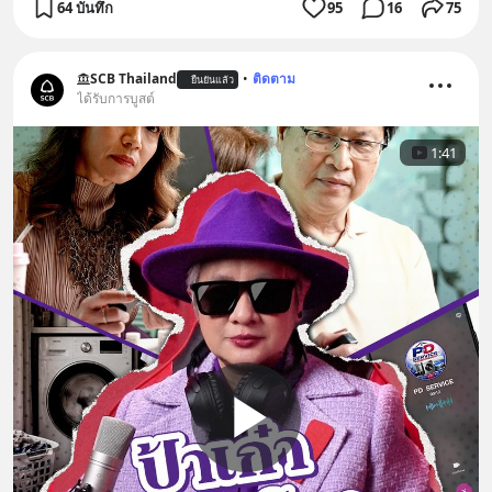
64 บันทึก
95
16
75
SCB Thailand
•
ติดตาม
ยืนยันแล้ว
ได้รับการบูสต์
1:41