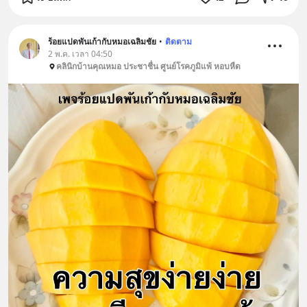
ร้อยแปดพันเก้ากับหมอเฉลิมชัย
•
ติดตาม
2 พ.ค. เวลา 04:50
คลินิกบ้านคุณหมอ ประชาชื่น ศูนย์โรคภูมิแพ้ หอบหืด