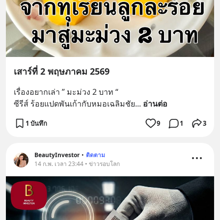
เสาร์ที่ 2 พฤษภาคม 2569
เรื่องอยากเล่า ” มะม่วง 2 บาท “
ซีรีส์ ร้อยแปดพันเก้ากับหมอเฉลิมชัย
... 
อ่านต่อ
1 บันทึก
9
1
3
BeautyInvestor
•
ติดตาม
14 ก.พ. เวลา 23:44 • ข่าวรอบโลก