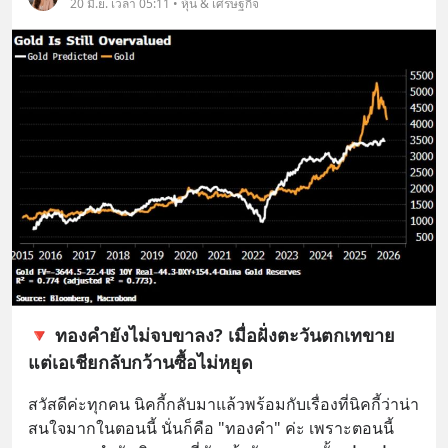
20 มิ.ย. เวลา 05:11 • หุ้น & เศรษฐกิจ
🔻 ทองคำยังไม่จบขาลง? เมื่อฝั่งตะวันตกเทขาย
แต่เอเชียกลับกว้านซื้อไม่หยุด
สวัสดีค่ะทุกคน นิคกี้กลับมาแล้วพร้อมกับเรื่องที่นิคกี้ว่าน่า
สนใจมากในตอนนี้ นั่นก็คือ "ทองคำ" ค่ะ เพราะตอนนี้