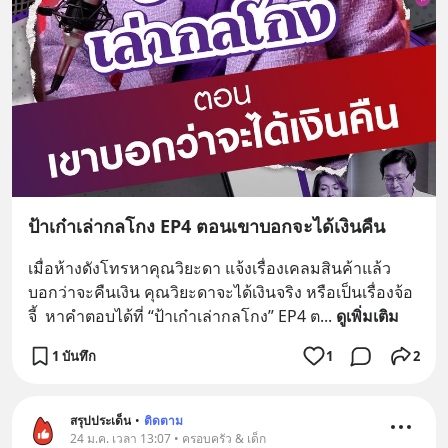
ป้าเก๋าเล่ากลโกง EP4 ตอนเขาบอกจะได้เงินคืน
เมื่อห้างดังโทรหาคุณวิยะดา แจ้งเรื่องเคลมสินค้าแล้ว
บอกว่าจะคืนเงิน คุณวิยะดาจะได้เงินจริง หรือเป็นเรื่องจ้อ
จี้  หาคำตอบได้ที่ “ป้าเก๋าเล่ากลโกง” EP4 ต
... 
ดูเพิ่มเติม
1 บันทึก
1
2
สรุปประเด็น
•
ติดตาม
24 ม.ค. เวลา 13:07 • ครอบครัว & เด็ก