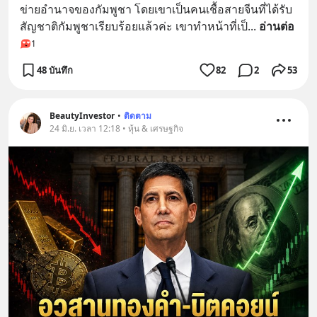
ข่ายอำนาจของกัมพูชา โดยเขาเป็นคนเชื้อสายจีนที่ได้รับ
สัญชาติกัมพูชาเรียบร้อยแล้วค่ะ เขาทำหน้าที่เป็
... 
อ่านต่อ
1
48 บันทึก
82
2
53
BeautyInvestor
•
ติดตาม
24 มิ.ย. เวลา 12:18 • หุ้น & เศรษฐกิจ