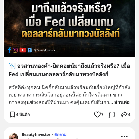
📉 อวสานทองคำ-บิตคอยน์มาถึงแล้วจริงหรือ? เมื่อ
Fed เปลี่ยนเกมดอลลาร์กลับมาทวงบัลลังก์
สวัสดีค่ะทุกคน นิคกี้กลับมาแล้วพร้อมกับเรื่องใหญ่ที่กำลัง
เขย่าตลาดการเงินโลกอยู่ตอนนี้ค่ะ ถ้าใครติดตามข่าว
การลงทุนช่วงสองปีที่ผ่านมา คงคุ้นเคยกับธีมกา
... 
อ่านต่อ
4 บันทึก
7
4
BeautyInvestor
•
ติดตาม