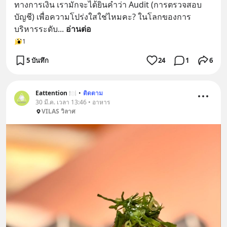
ทางการเงิน เรามักจะได้ยินคำว่า Audit (การตรวจสอบ
บัญชี) เพื่อความโปร่งใสใช่ไหมคะ? ในโลกของการ
บริหารระดับ
... 
อ่านต่อ
1
5 บันทึก
24
1
6
Eattention 🍽
•
ติดตาม
30 มี.ค. เวลา 13:46 • อาหาร
VILAS วิลาศ