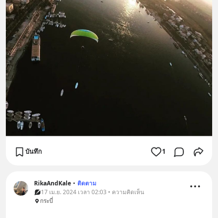
บันทึก
1
RikaAndKale
•
ติดตาม
17 เม.ย. 2024 เวลา 02:03 • ความคิดเห็น
กระบี่